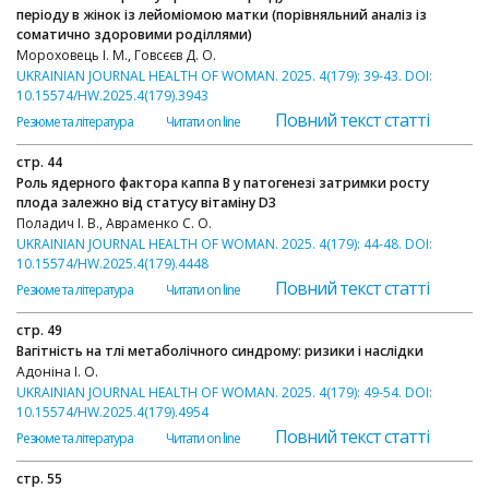
періоду в жінок із лейоміомою матки (порівняльний аналіз із
соматично здоровими роділлями)
Мороховець І. М., Говсєєв Д. О.
UKRAINIAN JOURNAL HEALTH OF WOMAN. 2025. 4(179): 39-43. DOI:
10.15574/HW.2025.4(179).3943
Повний текст статті
Резюме та література
Читати on line
стр. 44
Роль ядерного фактора каппа B у патогенезі затримки росту
плода залежно від статусу вітаміну D3
Поладич І. В., Авраменко С. О.
UKRAINIAN JOURNAL HEALTH OF WOMAN. 2025. 4(179): 44-48. DOI:
10.15574/HW.2025.4(179).4448
Повний текст статті
Резюме та література
Читати on line
стр. 49
Вагітність на тлі метаболічного синдрому: ризики і наслідки
Адоніна І. О.
UKRAINIAN JOURNAL HEALTH OF WOMAN. 2025. 4(179): 49-54. DOI:
10.15574/HW.2025.4(179).4954
Повний текст статті
Резюме та література
Читати on line
стр. 55