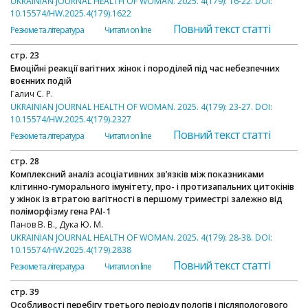
UKRAINIAN JOURNAL HEALTH OF WOMAN. 2025. 4(179): 16-22. DOI:
10.15574/HW.2025.4(179).1622
Повний текст статті
Резюме та література
Читати on line
стр. 23
Емоційні реакції вагітних жінок і породілей під час небезпечних
воєнних подій
Галич С. Р.
UKRAINIAN JOURNAL HEALTH OF WOMAN. 2025. 4(179): 23-27. DOI:
10.15574/HW.2025.4(179).2327
Повний текст статті
Резюме та література
Читати on line
стр. 28
Комплексний аналіз асоціативних зв’язків між показниками
клітинно-гуморального імунітету, про- і протизапальних цитокінів
у жінок із втратою вагітності в першому триместрі залежно від
поліморфізму гена РАІ-1
Панов В. В., Дука Ю. М.
UKRAINIAN JOURNAL HEALTH OF WOMAN. 2025. 4(179): 28-38. DOI:
10.15574/HW.2025.4(179).2838
Повний текст статті
Резюме та література
Читати on line
стр. 39
Особливості перебігу третього періоду пологів і післяпологового