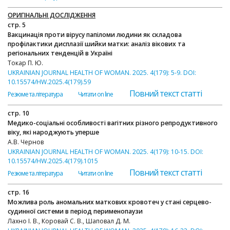
ОРИГІНАЛЬНІ ДОСЛІДЖЕННЯ
стр. 5
Вакцинація проти вірусу папіломи людини як складова
профілактики дисплазії шийки матки: аналіз вікових та
регіональних тенденцій в Україні
Токар П. Ю.
UKRAINIAN JOURNAL HEALTH OF WOMAN. 2025. 4(179): 5-9. DOI:
10.15574/HW.2025.4(179).59
Повний текст статті
Резюме та література
Читати on line
стр. 10
Медико-соціальні особливості вагітних різного репродуктивного
віку, які народжують уперше
А.В. Чернов
UKRAINIAN JOURNAL HEALTH OF WOMAN. 2025. 4(179): 10-15. DOI:
10.15574/HW.2025.4(179).1015
Повний текст статті
Резюме та література
Читати on line
стр. 16
Можлива роль аномальних маткових кровотеч у стані серцево-
судинної системи в період перименопаузи
Лахно І. В., Коровай С. В., Шаповал Д. М.