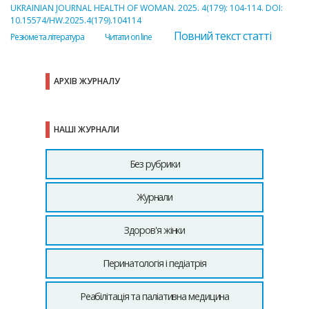
UKRAINIAN JOURNAL HEALTH OF WOMAN. 2025. 4(179): 104-114. DOI:
10.15574/HW.2025.4(179).104114
Повний текст статті
Резюме та література
Читати on line
АРХІВ ЖУРНАЛУ
НАШІ ЖУРНАЛИ
Без рубрики
Журнали
Здоров'я жінки
Перинатологія і педіатрія
Реабілітація та паліативна медицина