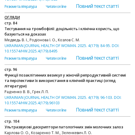
Повний текст статті
Резюме та література
Читати on line
ОГЛЯДИ
стр. 84
Тестування на тромбофілії: доцільність і клінічна користь, що
базуються на доказах
Медведь В. І., Родіонова І. О., Козлов С. М.
UKRAINIAN JOURNAL HEALTH OF WOMAN. 2025. 4(179): 84-95. DOI:
10.15574/HW.2025.4(179).8495
Повний текст статті
Резюме та література
Читати on line
стр. 96
Функції позаклітинних везикул у жіночій репродуктивній системі
та перспективи їх використання в клінічній практиці (огляд
літератури)
Радченко В. В., Грек Л. П.
UKRAINIAN JOURNAL HEALTH OF WOMAN. 2025. 4(179): 96-103. DOI:
10.15574/HW.2025.4(179).96103
Повний текст статті
Резюме та література
Читати on line
стр. 104
Ультразвукові дескриптори патологічних змін молочних залоз
Карлова О. О., Козаренко Т. М., Зеленкевич Л. О.