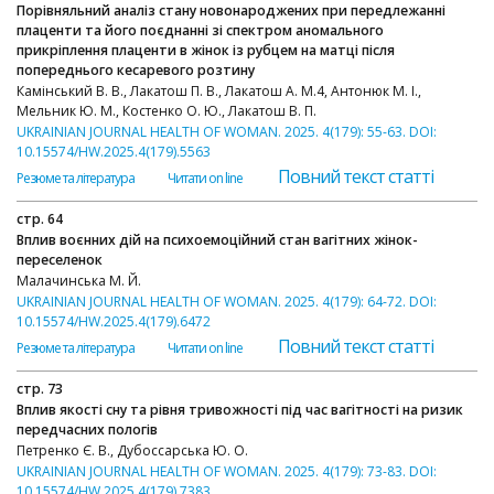
Порівняльний аналіз стану новонароджених при передлежанні
плаценти та його поєднанні зі спектром аномального
прикріплення плаценти в жінок із рубцем на матці після
попереднього кесаревого розтину
Камінський В. В., Лакатош П. В., Лакатош А. М.4, Антонюк М. І.,
Мельник Ю. М., Костенко О. Ю., Лакатош В. П.
UKRAINIAN JOURNAL HEALTH OF WOMAN. 2025. 4(179): 55-63. DOI:
10.15574/HW.2025.4(179).5563
Повний текст статті
Резюме та література
Читати on line
стр. 64
Вплив воєнних дій на психоемоційний стан вагітних жінок-
переселенок
Малачинська М. Й.
UKRAINIAN JOURNAL HEALTH OF WOMAN. 2025. 4(179): 64-72. DOI:
10.15574/HW.2025.4(179).6472
Повний текст статті
Резюме та література
Читати on line
стр. 73
Вплив якості сну та рівня тривожності під час вагітності на ризик
передчасних пологів
Петренко Є. В., Дубоссарська Ю. О.
UKRAINIAN JOURNAL HEALTH OF WOMAN. 2025. 4(179): 73-83. DOI:
10.15574/HW.2025.4(179).7383