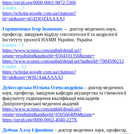
https://orcid.org/0000-0001-9872-5306
h-index – 2
https://scholar.google.com.ua/citations?
hl=uk&user=nGD3QZ4AAAAJ
Горпинченко Ігор Іванович
–
доктор медичних наук,
професор, завідувач відділу сексопатології та андрології
Інституту урології НАМН України, Україна
h-index – 1
https://www.scopus.com/authid/detail.uri?
origin=resultslist&authorId=6504101350&zone=
https://www.scopus.com/authid/detail.uri?authorId=7004590212
h-index – 13
https://scholar.google.com.ua/citations?
hl=uk&user=WfiUAgkAAAAJ
Дубоссарська Юліана Олександрівна
– доктор медичних
наук, професор, завідувач кафедри акушерства та гінекології
факультету підвищення кваліфікації викладачів
Дніпропетровської медичної академії
https://www.scopus.com/authid/detail.uri?
origin=resultslist&authorId=6505664094&zone
=
https://orcid.org/0000-0002-4040-227X
Дубчак Алла Єфимівна
– доктор медичних наук, професор,