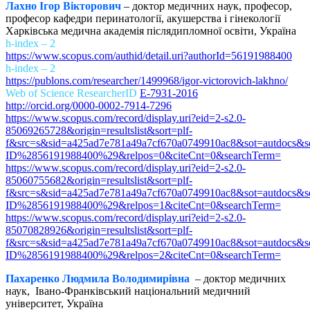
Лахно Ігор Вікторович
– доктор медичних наук, професор,
професор кафедри перинатології, акушерства і гінекології
Харківська медична академія післядипломної освіти, Україна
h-index – 2
https://www.scopus.com/authid/detail.uri?authorId=56191988400
h-index – 2
https://publons.com/researcher/1499968/igor-victorovich-lakhno/
Web of Science ResearcherID
E-7931-2016
http://orcid.org/0000-0002-7914-7296
https://www.scopus.com/record/display.uri?eid=2-s2.0-
85069265728&origin=resultslist&sort=plf-
f&src=s&sid=a425ad7e781a49a7cf670a0749910ac8&sot=autdocs&
ID%2856191988400%29&relpos=0&citeCnt=0&searchTerm=
https://www.scopus.com/record/display.uri?eid=2-s2.0-
85060755682&origin=resultslist&sort=plf-
f&src=s&sid=a425ad7e781a49a7cf670a0749910ac8&sot=autdocs&
ID%2856191988400%29&relpos=1&citeCnt=0&searchTerm=
https://www.scopus.com/record/display.uri?eid=2-s2.0-
85070828926&origin=resultslist&sort=plf-
f&src=s&sid=a425ad7e781a49a7cf670a0749910ac8&sot=autdocs&
ID%2856191988400%29&relpos=2&citeCnt=0&searchTerm=
Пахаренко Л
юдмила
Володимирівна
– доктор медичних
наук, Івано-Франківський національний медичний
університет, Україна