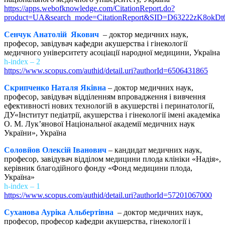
https://apps.webofknowledge.com/CitationReport.do?
product=UA&search_mode=CitationReport&SID=D63222zK8okD
Сенчук Анатолій Якович
– доктор медичних наук,
професор, завідувач кафедри акушерства і гінекології
медичного університету асоціації народної медицини, Україна
h-index – 2
https://www.scopus.com/authid/detail.uri?authorId=6506431865
Скрипченко Наталя Яківна
– доктор медичних наук,
професор, завідувач відділенням впровадження і вивчення
ефективності нових технологій в акушерстві і перинатології,
ДУ«Інститут педіатрії, акушерства і гінекології імені академіка
О. М. Лук’янової Національної академії медичних наук
України», Україна
Соловйов Олексій Іванович
– кандидат медичних наук,
професор, завідувач відділом медицини плода клініки «Надія»,
керівник благодійного фонду «Фонд медицини плода,
Україна»
h-index – 1
https://www.scopus.com/authid/detail.uri?authorId=57201067000
Суханова Ауріка Альбертівна
– доктор медичних наук,
професор, професор кафедри акушерства, гінекології і