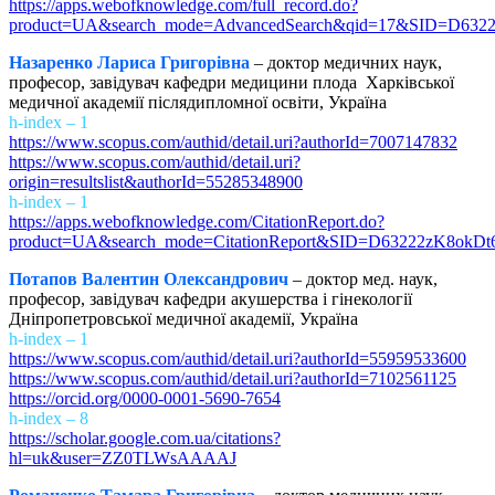
https://apps.webofknowledge.com/full_record.do?
product=UA&search_mode=AdvancedSearch&qid=17&SID=D6322
Назаренко Лариса Григорівна
– доктор медичних наук,
професор, завідувач кафедри медицини плода Харківської
медичної академії післядипломної освіти, Україна
h-index – 1
https://www.scopus.com/authid/detail.uri?authorId=7007147832
https://www.scopus.com/authid/detail.uri?
origin=resultslist&authorId=55285348900
h-index – 1
https://apps.webofknowledge.com/CitationReport.do?
product=UA&search_mode=CitationReport&SID=D63222zK8okD
Потапов Валентин Олександрович
– доктор мед. наук,
професор, завідувач кафедри акушерства і гінекології
Дніпропетровської медичної академії, Україна
h-index – 1
https://www.scopus.com/authid/detail.uri?authorId=55959533600
https://www.scopus.com/authid/detail.uri?authorId=7102561125
https://orcid.org/0000-0001-5690-7654
h-index – 8
https://scholar.google.com.ua/citations?
hl=uk&user=ZZ0TLWsAAAAJ