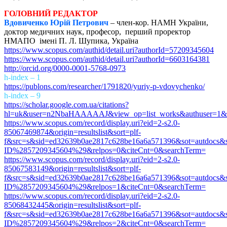
ГОЛОВНИЙ РЕДАКТОР
Вдовиченко Юрій Петрович
– член-кор. НАМН України,
доктор медичних наук, професор, перший проректор
НМАПО імені П. Л. Шупика, Україна
https://www.scopus.com/authid/detail.uri?authorId=57209345604
https://www.scopus.com/authid/detail.uri?authorId=6603164381
http://orcid.org/0000-0001-5768-0973
h-index – 1
https://publons.com/researcher/1791820/yuriy-p-vdovychenko/
h-index – 9
https://scholar.google.com.ua/citations?
hl=uk&user=n2NbaHAAAAAJ&view_op=list_works&authuser=1&s
https://www.scopus.com/record/display.uri?eid=2-s2.0-
85067469874&origin=resultslist&sort=plf-
f&src=s&sid=ed32639b0ae2817c628be16a6a571396&sot=autdocs&
ID%2857209345604%29&relpos=0&citeCnt=0&searchTerm=
https://www.scopus.com/record/display.uri?eid=2-s2.0-
85067583149&origin=resultslist&sort=plf-
f&src=s&sid=ed32639b0ae2817c628be16a6a571396&sot=autdocs&
ID%2857209345604%29&relpos=1&citeCnt=0&searchTerm=
https://www.scopus.com/record/display.uri?eid=2-s2.0-
85068432445&origin=resultslist&sort=plf-
f&src=s&sid=ed32639b0ae2817c628be16a6a571396&sot=autdocs&
ID%2857209345604%29&relpos=2&citeCnt=0&searchTerm=