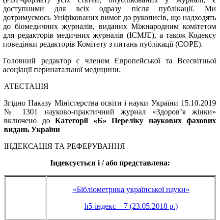
доступними для всіх одразу після публікації. Ми
дотримуємось Уніфікованих вимог до рукописів, що надходять
до біомедичних журналів, виданих Міжнародним комітетом
для редакторів медичних журналів (ICMJE), а також Кодексу
поведінки редакторів Комітету з питань публікації (COPE). ​
Головний редактор є членом Європейської та Всесвітньої
асоціації перинатальної медицини.
АТЕСТАЦІЯ
Згідно Наказу Міністерства освіти і науки України 15.10.2019
№ 1301 науково-практичний журнал «Здоров’я жінки»
включено до
Категорії «Б»
Переліку наукових фахових
видань України
ІНДЕКСАЦІЯ ТА РЕФЕРУВАННЯ
Індексується і / або представлена:
«Бібліометрика української науки»
h5-індекс – 7 (23.05.2018 р.)