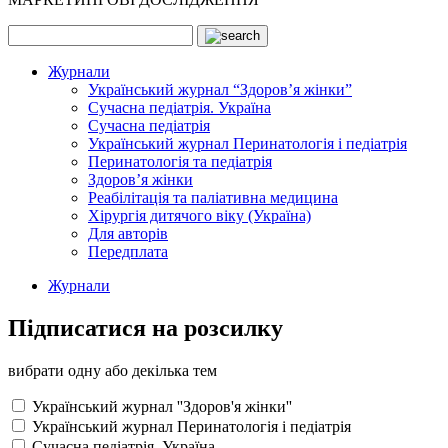
Журнали
Український журнал “Здоров’я жінки”
Сучасна педіатрія. Україна
Сучасна педіатрія
Український журнал Перинатологія і педіатрія
Перинатологія та педіатрія
Здоров’я жінки
Реабілітація та паліативна медицина
Хірургія дитячого віку (Україна)
Для авторів
Передплата
Журнали
Підписатися на розсилку
вибрати одну або декілька тем
Український журнал ''Здоров'я жінки''
Український журнал Перинатологія і педіатрія
Сучасна педіатрія. Україна