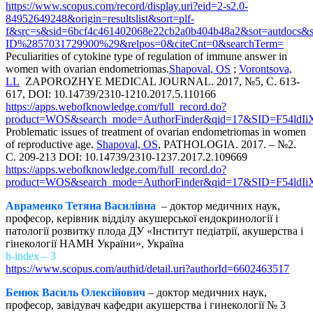
https://www.scopus.com/record/display.uri?eid=2-s2.0-
84952649248&origin=resultslist&sort=plf-
f&src=s&sid=6bcf4c461402068e22cb2a0b404b48a2&sot=autdocs&
ID%2857031729900%29&relpos=0&citeCnt=0&searchTerm=
Peculiarities of cytokine type of regulation of immune answer in
women with ovarian endometriomas.
Shapoval, OS
;
Vorontsova,
LL
ZAPOROZHYE MEDICAL JOURNAL. 2017, №5, С. 613-
617, DOI: 10.14739/2310-1210.2017.5.110166
https://apps.webofknowledge.com/full_record.do?
product=WOS&search_mode=AuthorFinder&qid=17&SID=F54ldI
Problematic issues of treatment of ovarian endometriomas in women
of reproductive age.
Shapoval, OS
, PATHOLOGIA. 2017. – №2.
С. 209-213 DOI: 10.14739/2310-1237.2017.2.109669
https://apps.webofknowledge.com/full_record.do?
product=WOS&search_mode=AuthorFinder&qid=17&SID=F54ldI
Авраменко Тетяна Василівна
– доктор медичних наук,
професор, керівник відділу акушерської ендокринології і
патології розвитку плода ДУ «Інститут педіатрії, акушерства і
гінекології НАМН України», Україна
h-index – 3
https://www.scopus.com/authid/detail.uri?authorId=6602463517
Бенюк Василь Олексійович
– доктор медичних наук,
професор, завідувач кафедри акушерства і гинекології № 3