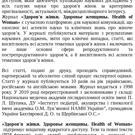
доступом, який забезпечує публікацію наукових досліджень у
всіх галузях науки про здоров'я жінок за критеріями
оригінальності, актуальності, міждисциплінарного інтересу.
Журнал
«Здоров'я жінки. Здоровье женщины. Health of
Wom
a
n»
є сучасною платформою для наукової комунікації, що
охоплює всі аспекти науки та клінічних знань про жіноче
здоров’я. У журналі публікуються матеріали з результатами
наукових досліджень, звіти про клінічні випадки, статті, які
висвітлюють всі аспекти тематики здоров'я жінок і включають
не лише основні сфери репродуктивного та
пострепродуктивного здоров’я, а й висвітлюють всі аспекти
тематики здоров’я жінки.
Всі статті, подані до друку, проходять справедливий,
партнерський та абсолютно сліпий процес експертної оцінки.
Статті у журналі публікуються 10 разів на рік українською,
російською та англійською мовами. Журнал видається з 1998
року. У 2019 році перереєстрований з засновниками у складі:
Національна медична академія післядипломної освіти імені П.
Л. Шупика, ДУ «Інститут педіатрії, акушерства і гінекології
імені академіка О.М. Лук’янової НАМН України”, громадянок
України Бахтіярової Д. О. та Щербінської О.С.»
«Здоров'я жінки. Здоровье женщины.
Health
of
Wom
a
n
»
підтримує ініціативу відкритого доступу. Тези та повні тексти
(PDF-формат) усіх статей, опублікованих у журналі, є