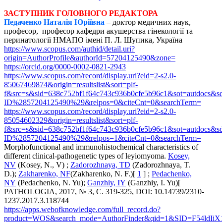
ЗАСТУПНИК ГОЛОВНОГО РЕДАКТОРА
Педаченко Наталія Юріївна
– доктор медичних наук,
професор, професор кафедри акушерства гінекології та
перинатології НМАПО імені П. Л. Шупика, Україна
https://www.scopus.com/authid/detail.uri?
origin=AuthorProfile&authorId=57204125490&zone=
https://orcid.org/0000-0002-0821-2943
https://www.scopus.com/record/display.uri?eid=2-s2.0-
85067469874&origin=resultslist&sort=plf-
f&src=s&sid=638c752bf1f64c743c936b0cfe5b96c1&sot=autdocs&
ID%2857204125490%29&relpos=0&citeCnt=0&searchTerm=
https://www.scopus.com/record/display.uri?eid=2-s2.0-
85054602329&origin=resultslist&sort=plf-
f&src=s&sid=638c752bf1f64c743c936b0cfe5b96c1&sot=autdocs&
ID%2857204125490%29&relpos=1&citeCnt=0&searchTerm=
Morphofunctional and immunohistochemical characteristics of
different clinical-pathogenetic types of leyiomyoma.
Kosey,
NV
(Kosey, N., V) ;
Zadorozhnaya, TD
(Zadorozhnaya, T.
D.);
Zakharenko, NF
(Zakharenko, N. F.)[
1
] ;
Pedachenko,
NY
(Pedachenko, N. Yu);
Ganzhiy, IY
(Ganzhiy, I. Yu)[
PATHOLOGIA, 2017, № 3, С. 319-325, DOI: 10.14739/2310-
1237.2017.3.118744
https://apps.webofknowledge.com/full_record.do?
product=WOS&search_mode=AuthorFinder&qid=1&SID=F54ldIi