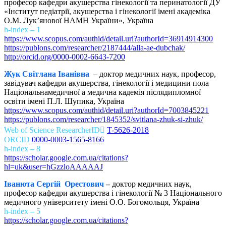
професор кафедри акушерства гінекології та перинатології ДУ
«Інститут педіатрії, акушерства і гінекології імені академіка
О.М. Лук’янової НАМН України», Україна
h-index – 1
https://www.scopus.com/authid/detail.uri?authorId=36914914300
https://publons.com/researcher/2187444/alla-ae-dubchak/
http://orcid.org/0000-0002-6643-7200
Жук Світлана Іванівна
– доктор медичних наук, професор,
завідувач кафедри акушерства, гінекології і медицини пола
Національнамедичної а медична кадемія післядипломної
освіти імені П.Л. Шупика, Україна
https://www.scopus.com/authid/detail.uri?authorId=7003845221
https://publons.com/researcher/1845352/svitlana-zhuk-si-zhuk/
Web of Science ResearcherID
T-5626-2018
ORCID
0000-0003-1565-8166
h-index – 8
https://scholar.google.com.ua/citations?
hl=uk&user=hGzzloAAAAAJ
Іванюта Сергій Орестович
–
доктор медичних наук,
професор кафедри акушерства і гінекології № 3 Національного
медичного університету імені О.О. Богомольця, Україна
h-index – 5
https://scholar.google.com.ua/citations?