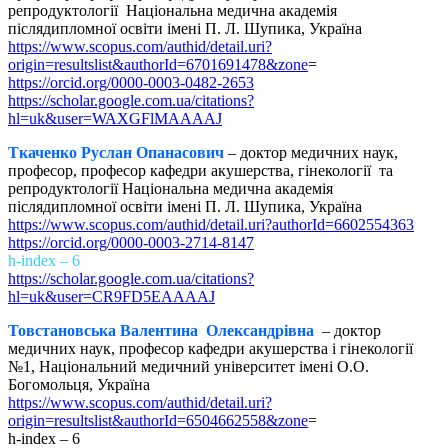
репродуктології Національна медична академія
післядипломної освіти імені П. Л. Шупика, Україна
https://www.scopus.com/authid/detail.uri?
origin=resultslist&authorId=6701691478&zone
=
https://orcid.org/0000-0003-0482-2653
https://scholar.google.com.ua/citations?
hl=uk&user=WAXGFlMAAAAJ
Ткаченко Руслан Опанасович
– доктор медичних наук,
професор, професор кафедри акушерства, гінекології та
репродуктології Національна медична академія
післядипломної освіти імені П. Л. Шупика, Україна
https://www.scopus.com/authid/detail.uri?authorId=6602554363
https://orcid.org/0000-0003-2714-8147
h-index – 6
https://scholar.google.com.ua/citations?
hl=uk&user=CR9FD5EAAAAJ
Товстановська Валентина Олександрівна
– доктор
медичних наук, професор кафедри акушерства і гінекології
№1, Національний медичний університет імені О.О.
Богомольця, Україна
https://www.scopus.com/authid/detail.uri?
origin=resultslist&authorId=6504662558&zone
=
h-index – 6