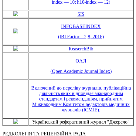
index — 10; h10-index — 12)
SIS
INFOBASEINDEX
(IBI Factor – 2,8, 2016)
ReaserchBib
OAJI
(Open Academic Journal Index)
Включений до переліку журналів, публікаційна
діяльність яких відповідає міжнародним
стандартам і рекомендаціям, прийнятим
Міжнародним Комітетом редакторів медичних
журналів (ICMJE).
Український реферативний журнал "Джерело"
РЕДКОЛЕГІЯ ТА РЕЦЕНЗІЙНА РАДА