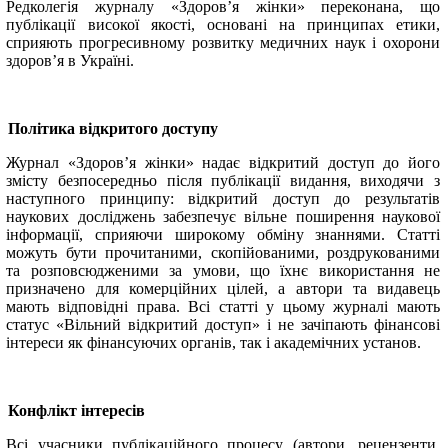
Редколегія журналу «Здоров’я жінки» переконана, що
публікації високої якості, основані на принципах етики,
сприяють прогресивному розвитку медичних наук і охорони
здоров’я в Україні.
Політика відкритого доступу
Журнал «Здоров’я жінки» надає відкритий доступ до його
змісту безпосередньо після публікації видання, виходячи з
наступного принципу: відкритий доступ до результатів
наукових досліджень забезпечує вільне поширення наукової
інформації, сприяючи широкому обміну знаннями. Статті
можуть бути прочитаними, скопійованими, роздрукованими
та розповсюдженими за умови, що їхнє використання не
призначено для комерційних цілей, а автори та видавець
мають відповідні права. Всі статті у цьому журналі мають
статус «Вільний відкритий доступ» і не зачіпають фінансові
інтереси як фінансуючих органів, так і академічних установ.
Конфлікт інтересів
Всі учасники публікаційного процесу (автори, рецензенти,