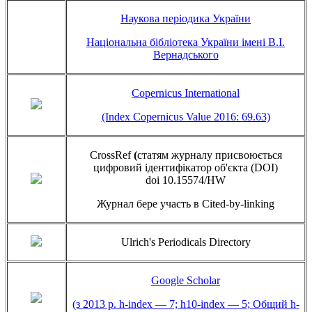
Наукова періодика України
Національна бібліотека України імені В.І.
Вернадського
Copernicus International
(Index Copernicus Value 2016: 69.63)
CrossRef
(
статям журналу присвоюється
цифровий ідентифікатор об'єкта (DOI)
doi 10.15574/HW
Журнал бере участь в Cited-by-linking
Ulrich's Periodicals Directory
Google Scholar
(з 2013 р. h-index — 7; h10-index — 5; Общий h-