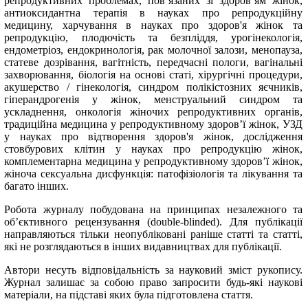
репродуктивних проблемах, пов’язаних зі здоров’ям жінок,
антиоксидантна терапія в науках про репродукційну
медицину, харчування в науках про здоров'я жінок та
репродукцію, плодючість та безпліддя, урогінекологія,
ендометріоз, ендокринологія, рак молочної залози, менопауза,
статеве дозрівання, вагітність, передчасні пологи, вагінальні
захворювання, біологія на основі статі, хірургічні процедури,
акушерство / гінекологія, синдром полікістозних яєчників,
гіперандрогенія у жінок, менструальний синдром та
ускладнення, онкологія жіночих репродуктивних органів,
традиційна медицина у репродуктивному здоров’ї жінок, УЗД
у науках про відтворення здоров'я жінок, дослідження
стовбурових клітин у науках про репродукцію жінок,
комплементарна медицина у репродуктивному здоров’ї жінок,
жіноча сексуальна дисфункція: патофізіологія та лікування та
багато інших.
Робота журналу побудована на принципах незалежного та
об’єктивного рецензування (double-blinded). Для публікації
направляються тільки неопубліковані раніше статті та статті,
які не розглядаються в інших видавництвах для публікації.
Автори несуть відповідальність за науковий зміст рукопису.
Журнал залишає за собою право запросити будь-які наукові
матеріали, на підставі яких була підготовлена стаття.