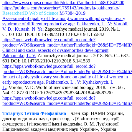
https://www.scopus.com/authid/detail.uri?authorId=56801842500
https://publons.com/researcher/1759143/lyudmyla-pakharenko/
ResearcherID Web of Science
M-7384-2019
Assessment of quality of life among women with polycystic ovary
syndrome of different reproductive age
.
Pakharenko, L., V
;
Vorobii,
V. D.
;
Kurtash, N. Ya
; Zaporozhye medical journal. 2019. № 1,
С.100-103
DOI: 10.14739/2310-1210.2019.1.155842
https://apps.webofknowledge.com/full_record.do?
product=WOS&search_mode=AuthorFinder&qid=26&SID=F54ldI
Clinical and social aspects of dysmenorrhea development
.
Pakharenko, L. V.
Zaporozhye medical journal . 2018. №5. С.- 687-
691 DOI: 10.14739/2310-1210.2018.5.141539
https://apps.webofknowledge.com/full_record.do?
product=WOS&search_mode=AuthorFinder&qid=26&SID=F54ldI
Impact of polycystic ovary syndrome on quality of life of women in
early reproductive age
.
Pakharenko, L., V
;
Kyshakevych, I.
T.
; Vorobii, V. D. World of medicine and biology, 2018. Том: 66 ,
№4 С. 87-90 DOI: 10.26724/2079-8334-2018-4-66-87-90
https://apps.webofknowledge.com/full_record.do?
product=WOS&search_mode=AuthorFinder&qid=26&SID=F54ldI
Татарчук Тетяна Феофанівна
– член-кор. НАМН України,
доктор медичних наук, професор, ДУ «Інститут педіатрії,
акушерства і гінекології імені академіка О. М. Лук’янової
Національної академії медичних наук України», Україна