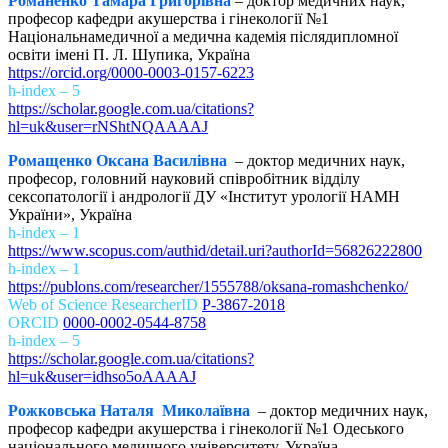
Романенко Тамара Григорівна
– доктор медичних наук,
професор кафедри акушерства і гінекології №1
Національнамедичної а медична кадемія післядипломної
освіти імені П. Л. Шупика, Україна
https://orcid.org/0000-0003-0157-6223
h-index – 5
https://scholar.google.com.ua/citations?
hl=uk&user=rNShtNQAAAAJ
Ромащенко Оксана Василівна
– доктор медичних наук,
професор, головний науковий співробітник відділу
сексопатології і андрології ДУ «Інститут урології НАМН
України», Україна
h-index – 1
https://www.scopus.com/authid/detail.uri?authorId=56826222800
h-index – 1
https://publons.com/researcher/1555788/oksana-romashchenko/
Web of Science ResearcherID
P-3867-2018
ORCID
0000-0002-0544-8758
h-index – 5
https://scholar.google.com.ua/citations?
hl=uk&user=idhso5oAAAAJ
Рожковська Наталя Миколаївна
– доктор медичних наук,
професор кафедри акушерства і гінекології №1 Одеського
національного медичного університету, Україна