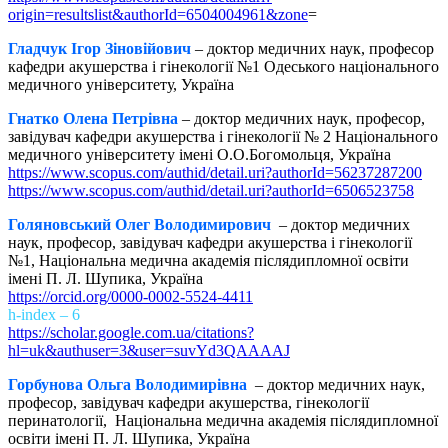
origin=resultslist&authorId=6504004961&zone
=
Гладчук Ігор Зіновійович
– доктор медичних наук, професор
кафедри акушерства і гінекології №1 Одеського національного
медичного університету, Україна
Гнатко Олена Петрівна
– доктор медичних наук, професор,
завідувач кафедри акушерства і гінекології № 2 Національного
медичного університету імені О.О.Богомольця, Україна
https://www.scopus.com/authid/detail.uri?authorId=56237287200
https://www.scopus.com/authid/detail.uri?authorId=6506523758
Голяновський Олег Володимирович
– доктор медичних
наук, професор, завідувач кафедри акушерства і гінекології
№1, Національна медична академія післядипломної освіти
імені П. Л. Шупика, Україна
https://orcid.org/0000-0002-5524-4411
h-index – 6
https://scholar.google.com.ua/citations?
hl=uk&authuser=3&user=suvYd3QAAAAJ
Горбунова Ольга Володимирівна
– доктор медичних наук,
професор, завідувач кафедри акушерства, гінекології
перинатології, Національна медична академія післядипломної
освіти імені П. Л. Шупика, Україна