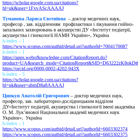
https://scholar.google.com.ua/citations?
hl=uk&user=1FxvAScAAAAJ
Туманова Лариса Євгенівна
– доктор медичних наук,
професор , зав. відділенням профілактики і лікування гнійно-
запальних захворювань в акушерстві ДУ «Інститут педіатрії,
акушерства і гінекології НАМН України», Україна
h-index – 1
https://www.scopus.com/authid/detail.uri?authorId=7004170087
h-index – 1
https://apps.webofknowledge.com/CitationReport.do?
product=UA&search_mode=CitationReport&SID=D63222zK8okD
https://orcid.org/0000-0002-4202-943X
h-index – 5
https://scholar.google.com.ua/citations?
hl=uk&user=abmD8a8AAAAJ
Ципкун Анатолій Григорович
– доктор медичних наук,
професор, зав. лабораторно-дослідницьким відділом
ДУ«Інститут педіатрії, акушерства і гінекології імені академіка
О. М. Лук’янової Національної академії медичних наук
України», Україна
h-index – 1
https://www.scopus.com/authid/detail.uri?authorId=6603302374
https://www.scopus.com/authid/detail.uri?authorId=6603302375