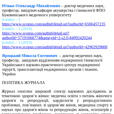
Юзько Олександр Михайлович
– доктор медичних наук,
професор, завідувач кафедри акушерства і гінекології ФПО
Буковинського медичного університету
h-index – 1
https://www.scopus.com/authid/detail.uri?authorId=6506457235
h-index – 1 (2016)
https://www.scopus.com/authid/detail.uri?
authorId=57191666774&amp;eid=2-s2.0-84992420244
h-index – 1 (2019)
https://www.scopus.com/authid/detail.uri?authorId=42962929800
Яроцький Микола Євгенович
– доктор медичних наук,
професор, завідувач відділенням ендокринної гінекології
Українського науково-практичного центру ендокринної
хірургії, трансплантації ендокринних органів і тканин,
Україна
ПОЛІТИКА ЖУРНАЛА
Журнал охоплює широкий спектр наукових досліджень за
тематикою здоров’я жінки: медична освіта з питань жіночого
здоров'я та репродукції, кардіологія у репродуктивних
проблемах, пов’язаних зі здоров’ям жінок, медицина спорту в
науках про здоров'я жінок та репродукцію жінок, психіатрія у