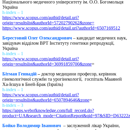
Національного медичного університету ім. О.О. Богомольця
Україна
h-index – 1
https://www.scopus.com/authid/detail.uri?
origin=resultslist&authorId=57202790262&zone=
https://www.scopus.com/authid/detail.uri?authorId=6507169512
Берестовий Олег Олександрович
– кандидат медичних наук,
завідувач відділом ВРТ Інституту генетики репродукції,
Україна
h-index – 1
https://www.scopus.com/authid/detail.uri?
origin=resultslist&authorId=36991859700&zone
=
Бітман Геннадій
–
доктор медицини професор, керівник
гінекологічної служби та урогінекології, госпіталь Мааяней
Ха-Ієшуа в Бней-Брак (Ізраїль)
h-index – 1
https://www.scopus.com/authid/detail.uri?
origin=resultslist&authorId=6507894646&zone
=
h-index – 3
https://apps.webofknowledge.com/full_record.do?
product=UA&search_mode=CitationReport&qid=97&SID=D63222
Бойко Володимир Іванович
– заслужений лікар України,