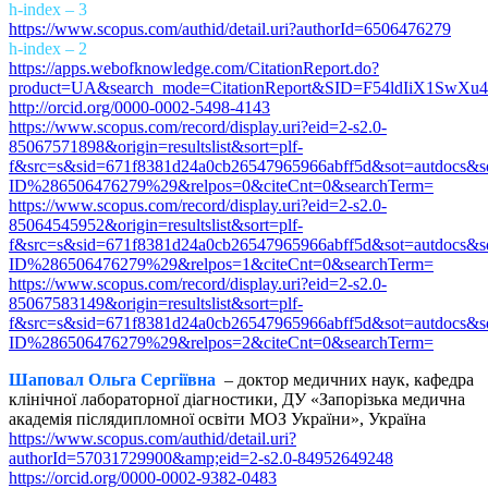
h-index – 3
https://www.scopus.com/authid/detail.uri?authorId=6506476279
h-index – 2
https://apps.webofknowledge.com/CitationReport.do?
product=UA&search_mode=CitationReport&SID=F54ldIiX1SwX
http://orcid.org/0000-0002-5498-4143
https://www.scopus.com/record/display.uri?eid=2-s2.0-
85067571898&origin=resultslist&sort=plf-
f&src=s&sid=671f8381d24a0cb26547965966abff5d&sot=autdocs&
ID%286506476279%29&relpos=0&citeCnt=0&searchTerm=
https://www.scopus.com/record/display.uri?eid=2-s2.0-
85064545952&origin=resultslist&sort=plf-
f&src=s&sid=671f8381d24a0cb26547965966abff5d&sot=autdocs&
ID%286506476279%29&relpos=1&citeCnt=0&searchTerm=
https://www.scopus.com/record/display.uri?eid=2-s2.0-
85067583149&origin=resultslist&sort=plf-
f&src=s&sid=671f8381d24a0cb26547965966abff5d&sot=autdocs&
ID%286506476279%29&relpos=2&citeCnt=0&searchTerm=
Шаповал Ольга Сергіївна
– доктор медичних наук, кафедра
клінічної лабораторної діагностики, ДУ «Запорізька медична
академія післядипломної освіти МОЗ України», Україна
https://www.scopus.com/authid/detail.uri?
authorId=57031729900&amp;eid=2-s2.0-84952649248
https://orcid.org/0000-0002-9382-0483