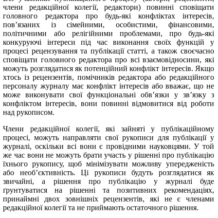
члени редакційної колегії, редактори) повинні сповіщати
головного редактора про будь-які конфліктах інтересів,
пов’язаних із сімейними, особистими, фінансовими,
політичними або релігійними проблемами, про будь-які
конкуруючі інтереси під час виконання своїх функцій у
процесі рецензування та публікації статті, а також своєчасно
сповіщати головного редактора про всі взаємовідносини, які
можуть розглядатися як потенційний конфлікт інтересів. Якщо
хтось із рецензентів, помічників редактора або редакційного
персоналу журналу має конфлікт інтересів або вважає, що не
може виконувати свої функціональні обв’язки у зв’язку з
конфліктом інтересів, вони повинні відмовитися від роботи
над рукописом.
Члени редакційної колегії, які зайняті у публікаційному
процесі, можуть направляти свої рукописи для публікації у
журналі, оскільки всі вони є провідними науковцями. У той
же час вони не можуть брати участь у рішенні про публікацію
їхнього рукопису, щоб мінімізувати можливу упередженість
або необ’єктивність. Ці рукописи будуть розглядатися як
звичайні, а рішення про публікацію у журналі буде
ґрунтуватися на рішенні та позитивних рекомендаціях,
принаймні двох зовнішніх рецензентів, які не є членами
редакційної колегії та не приймають остаточного рішення.