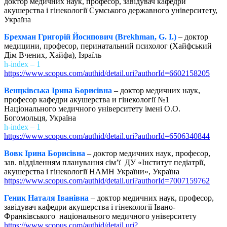
доктор медичних наук, професор, завідувач кафедри
акушерства і гінекології Сумського державного університету,
Україна
Брехман Григорій Йосипович (Brekhman, G. I.)
– доктор
медицини, професор, перинатальний психолог (Хайфський
Дім Вчених, Хайфа), Ізраїль
h-index – 1
https://www.scopus.com/authid/detail.uri?authorId=6602158205
Венцківська Ірина Борисівна
– доктор медичних наук,
професор кафедри акушерства и гінекології №1
Національного медичного університету імені О.О.
Богомольця, Україна
h-index – 1
https://www.scopus.com/authid/detail.uri?authorId=6506340844
Вовк Ірина Борисівна
– доктор медичних наук, професор,
зав. відділенням планування сім’ї ДУ «Інститут педіатрії,
акушерства і гінекології НАМН України», Україна
https://www.scopus.com/authid/detail.uri?authorId=7007159762
Геник Наталя Іванівна
– доктор медичних наук, професор,
завідувач кафедри акушерства і гінекології Івано-
Франківського національного медичного університету
https://www.scopus.com/authid/detail.uri?