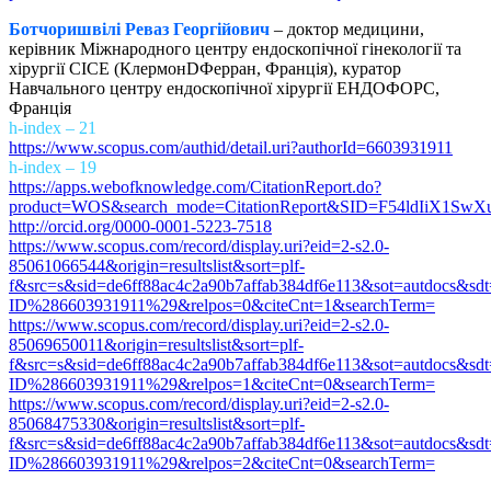
Ботчоришвілі Реваз Георгійович
– доктор медицини,
керівник Міжнародного центру ендоскопічної гінекології та
хірургії CICE (КлермонDФерран, Франція), куратор
Навчального центру ендоскопічної хірургії ЕНДОФОРС,
Франція
h-index – 21
https://www.scopus.com/authid/detail.uri?authorId=6603931911
h-index – 19
https://apps.webofknowledge.com/CitationReport.do?
product=WOS&search_mode=CitationReport&SID=F54ldIiX1S
http://orcid.org/0000-0001-5223-7518
https://www.scopus.com/record/display.uri?eid=2-s2.0-
85061066544&origin=resultslist&sort=plf-
f&src=s&sid=de6ff88ac4c2a90b7affab384df6e113&sot=autdocs&s
ID%286603931911%29&relpos=0&citeCnt=1&searchTerm=
https://www.scopus.com/record/display.uri?eid=2-s2.0-
85069650011&origin=resultslist&sort=plf-
f&src=s&sid=de6ff88ac4c2a90b7affab384df6e113&sot=autdocs&s
ID%286603931911%29&relpos=1&citeCnt=0&searchTerm=
https://www.scopus.com/record/display.uri?eid=2-s2.0-
85068475330&origin=resultslist&sort=plf-
f&src=s&sid=de6ff88ac4c2a90b7affab384df6e113&sot=autdocs&s
ID%286603931911%29&relpos=2&citeCnt=0&searchTerm=