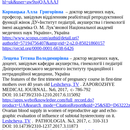
hl=uk&user=aw9ssjQAAAAJ
Корнацька Алла Григорівна
– доктор медичних наук,
професор, завідувач відділенням реабілітації репродуктивної
функції жінок ДУ«Інститут педіатрії, акушерства і гінекології
імені академіка О. М. Лук’янової Національної академії
медичних наук України», Україна
https://www.scopus.com/authid/detail.uri?
authorId=57194756407&amp;eid=2-s2.0-85021860157
https://orcid.org/0000-0001-6638-6426
Лещева Тетяна Володимирівна
– доктор медичних наук,
доцент, завідувач кафедри акушерства, гінекології і педіатрії
Дніпропетровського медичного інституту традиційної і
нетрадиційної медицини, Україна
The features of the first trimester of pregnancy course in first-time
mothers over 40 years old
Leshcheva, TV
. ZAPOROZHYE
MEDICAL JOURNAL. №6, 2017, с- 786-792
DOI: 10.14739/2310-1210.2017.6.115092
https://apps.webofknowledge.com/full_record.do?
product=UA&search_mode=CitationReport&qid=25&SID=D632
Ovarian blood supply in women of reproductive age and echo-
graphic evaluation of influence of subtotal hysterectomy on it.
Leshcheva, TV
. PATHOLOGIA. №3, 2017, с. 310-313
DOI: 10.14739/2310-1237.2017.3.11873