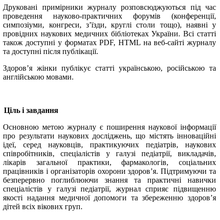
Друковані примірники журналу розповсюджуються під час
проведення науково-практичних форумів (конференції,
симпозіуми, конгреси, з’їзди, круглі столи тощо), наявні у
провідних наукових медичних бібліотеках України. Всі статті
також доступні у форматах PDF, HTML на веб-сайті журналу
та доступні після публікації.
Здоров’я жінки публікує статті українською, російською та
англійською мовами.
Ціль і завдання
Основною метою журналу є поширення наукової інформації
про результати наукових досліджень, що містять інноваційні
ідеї, серед науковців, практикуючих педіатрів, наукових
співробітників, спеціалістів у галузі педіатрії, викладачів,
лікарів загальної практики, фармакологів, соціальних
працівників і організаторів охорони здоров’я. Підтримуючи та
безперервно поглиблюючи знання та практичні навички
спеціалістів у галузі педіатрії, журнал сприяє підвищенню
якості надання медичної допомоги та збереженню здоров’я
дітей всіх вікових груп.