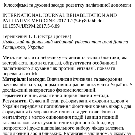
Філософські та духовні засади розвитку паліативної допомоги
INTERNATIONAL JOURNAL REHABLITATION AND
PALLIATIVE MEDICINE.2017.1-2(5-6):89-94; doi
10.15574/IJRPM.2017.5-6.89
Терешкевич Г. Т. (сестра Діогена)
Львівський національний медичний університет імені Данила
Галицького, Україна
Мета
: висвітлити небезпеку евтаназії та засади біоетики, які
застерігають проти евтаназії, обґрунтувати особливості
паліативного лікування як протидії евтаназії, показати
переваги госпісів.
Матеріали і методи
. Вивчалися вітчизняна та закордонна
наукова література, нормативно-правові документи України. У
дослідженні використано феноменологічний,
герменевтичний, аналітично-порівняльний методи.
Результати.
Сучасний етап реформування охорони здоров’я
України передбачає поглиблення біоетичних знань лікарів для
формування їх морально-етичного та деонтологічного
менталітету, з метою оцінювання подій і явищ з позицій
загальнолюдських гуманістичних цінностей. Іноді від
непростого і дуже відповідального вибору лікаря залежить
доля людини або її близьких. Евтаназія є злочином, у якому за