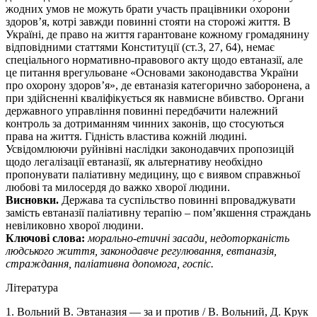
жодних умов не можуть брати участь працівники охорони
здоров’я, котрі завжди повинні стояти на сторожі життя. В
Україні, де право на життя гарантоване кожному громадянину
відповідними статтями Конституції (ст.3, 27, 64), немає
спеціального нормативно-правового акту щодо евтаназії, але
це питання врегульоване «Основами законодавства України
про охорону здоров’я», де евтаназія категорично заборонена, а
при здійсненні кваліфікується як навмисне вбивство. Органи
державного управління повинні передбачити належний
контроль за дотриманням чинних законів, що стосуються
права на життя. Гідність властива кожній людині.
Усвідомлюючи руйнівні наслідки законодавчих пропозицій
щодо легалізації евтаназії, як альтернативу необхідно
пропонувати паліативну медицину, що є виявом справжньої
любові та милосердя до важко хворої людини.
Висновки.
Держава та суспільство повинні впроваджувати
замість евтаназії паліативну терапію – пом’якшення страждань
невіликовно хворої людини.
Ключові слова:
морально-етичні засади, недоторканість
людського життя, законодавче регулювання, евтаназія,
страждання, паліативна допомога, госпіс.
Література
1. Вольний В. Эвтаназия — за и против / В. Вольний, Д. Крук