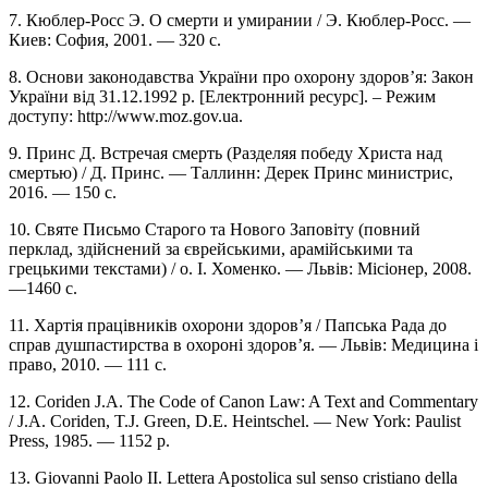
7. Кюблер-Росс Э. О смерти и умирании / Э. Кюблер-Росс. —
Киев: София, 2001. — 320 с.
8. Основи законодавства України про охорону здоров’я: Закон
України від 31.12.1992 р. [Електронний ресурс]. – Режим
доступу: http://www.moz.gov.ua.
9. Принс Д. Встречая смерть (Разделяя победу Христа над
смертью) / Д. Принс. — Таллинн: Дерек Принс министрис,
2016. — 150 с.
10. Святе Письмо Старого та Нового Заповіту (повний
перклад, здійснений за єврейськими, арамійськими та
грецькими текстами) / о. І. Хоменко. — Львів: Місіонер, 2008.
—1460 с.
11. Хартія працівників охорони здоров’я / Папська Рада до
справ душпастирства в охороні здоров’я. — Львів: Медицина і
право, 2010. — 111 с.
12. Coriden J.A. The Code of Canon Law: A Text and Commentary
/ J.A. Coriden, T.J. Green, D.E. Heintschel. — New York: Paulist
Press, 1985. — 1152 p.
13. Giovanni Paolo II. Lettera Apostolica sul senso cristiano della