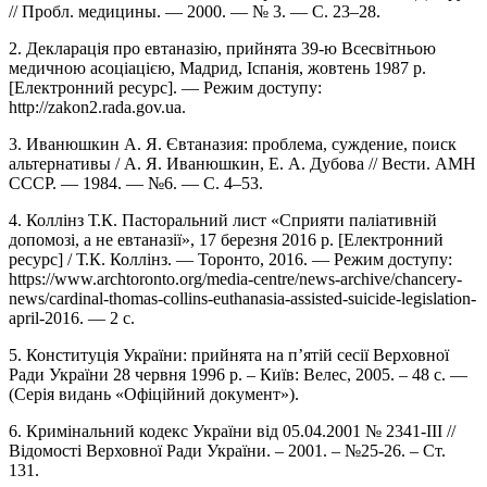
// Пробл. медицины. — 2000. — № 3. — С. 23–28.
2. Декларація про евтаназію, прийнята 39-ю Всесвітньою
медичною асоціацією, Мадрид, Іспанія, жовтень 1987 р.
[Електронний ресурс]. — Режим доступу:
http://zakon2.rada.gov.ua.
3. Иванюшкин А. Я. Євтаназия: проблема, суждение, поиск
альтернативы / А. Я. Иванюшкин, Е. А. Дубова // Вести. АМН
СССР. — 1984. — №6. — С. 4–53.
4. Коллінз Т.К. Пасторальний лист «Сприяти паліативній
допомозі, а не евтаназії», 17 березня 2016 р. [Електронний
ресурс] / Т.К. Коллінз. — Торонто, 2016. — Режим доступу:
https://www.archtoronto.org/media-centre/news-archive/chancery-
news/cardinal-thomas-collins-euthanasia-assisted-suicide-legislation-
april-2016. — 2 с.
5. Конституція України: прийнята на п’ятій сесії Верховної
Ради України 28 червня 1996 р. – Київ: Велес, 2005. – 48 с. —
(Серія видань «Офіційний документ»).
6. Кримінальний кодекс України від 05.04.2001 № 2341-III //
Відомості Верховної Ради України. – 2001. – №25-26. – Ст.
131.