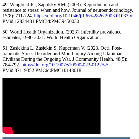
49. Wingfield JC, Sapolsky RM. (2003). Reproduction and
resistance to stress: when and how. Journal of neuroendocrinology.
15(8): 711-724.
https://doi.org/10.1046/j.1365-2826.2003.01033.x
;
PMid:12834431 PMCid:PMC9450030
50. World Health Organization. (2023). Infertility prevalence
estimates, 1990-2021. World Health Organization.
51. Zasiekina L, Zasiekin S, Kuperman V. (2023, Oct). Post-
traumatic Stress Disorder and Moral Injury Among Ukrainian
Civilians During the Ongoing War. J Community Health. 48(5):
784-792.
https://doi.org/10.1007/s10900-023-01225-5
;
PMid:37119352 PMCid:PMC10148618