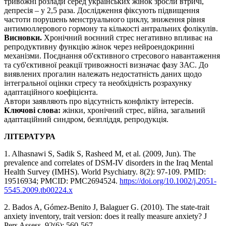
тривожні розлади серед українських жінок зросли втричі,
депресія – у 2,5 раза. Дослідження фіксують підвищення
частоти порушень менструального циклу, зниження рівня
антимюллерового гормону та кількості антральних фолікулів.
Висновки.
Хронічний воєнний стрес негативно впливає на
репродуктивну функцію жінок через нейроендокринні
механізми. Поєднання об'єктивного стресового навантаження
та суб'єктивної реакції тривожності визначає фазу ЗАС. До
виявлених прогалин належать недостатність даних щодо
інтегральної оцінки стресу та необхідність розрахунку
адаптаційного коефіцієнта.
Автори заявляють про відсутність конфлікту інтересів.
Ключові слова:
жінки, хронічний стрес, війна, загальний
адаптаційний синдром, безпліддя, репродукція.
ЛІТЕРАТУРА
1. Alhasnawi S, Sadik S, Rasheed M, et al. (2009, Jun). The
prevalence and correlates of DSM-IV disorders in the Iraq Mental
Health Survey (IMHS). World Psychiatry. 8(2): 97-109. PMID:
19516934; PMCID: PMC2694524.
https://doi.org/10.1002/j.2051-
5545.2009.tb00224.x
2. Bados A, Gómez-Benito J, Balaguer G. (2010). The state-trait
anxiety inventory, trait version: does it really measure anxiety? J
Pers Assess. 92(6): 560-567.