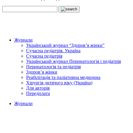
Журнали
Український журнал “Здоров’я жінки”
Сучасна педіатрія. Україна
Сучасна педіатрія
Український журнал Перинатологія і педіатрія
Перинатологія та педіатрія
Здоров’я жінки
Реабілітація та паліативна медицина
Хірургія дитячого віку (Україна)
Для авторів
Передплата
Журнали