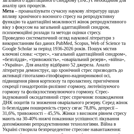
загального адаптаційного синдрому (ЗАС) є необхідним для
аналізу цих процесів.
Мета
– проаналізувати сучасну наукову літературу щодо
впливу хронічного воєнного стресу на репродуктивну
функцію та адаптаційні можливості жінок репродуктивного
віку з фокусом на загальний адаптаційний синдром,
психоемоційні розлади та методи оцінки стресу.
Проведено систематичний огляд наукової літератури з
використанням баз даних PubMed, Scopus, Web of Science та
Google Scholar за період 1936-2026 років. Пошук містив
ключові слова: «стрес», «загальний адаптаційний синдром»,
«безпліддя», «тривожність», «оваріальний резерв», «війна»,
«Україна». Для аналізу відібрано 52 джерела. Аналіз
літератури демонструє, що хронічний стрес призводить до
активації гіпоталамо-гіпофізарно-наднирникової осі,
підвищення рівня кортизолу та пролактину, пригнічення
секреції гонадотропін-рилізинг-гормону, лютеїнізуючого
гормону та фолікулостимулюючого гормону. Стрес-
індукований оксидативний стрес спричиняє пошкодження
ДНК ооцитів та зниження оваріального резерву. Серед жінок
із безпліддям поширеність стресу сягає 78,8%, депресії –
31,6%, тривожності – 45,5%. Жінки з високим рівнем стресу
мають на 30-40% нижчі показники успішності лікування
допоміжними репродуктивними технологіями. Війна в
Україні створила безпрецедентне стресове навантаження: