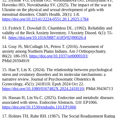
12. Dynnik VO, Dynnik OO, Verhoshanova OG, Druzhynina AY,
Havenko HO, Novokhatska SV. (2025). The impact of the war in
Ukraine on the physical and sexual development of girls with
menstrual disorders. Child's Health. 20(1): 1-8.
https://doi.org/10.22141/2224-0551.20.1.2025.1784
13. Fydrich T, Dowdall D, Chambless DL. (1992). Reliability and
validity of the Beck Anxiety Inventory. J Anxiety Disord. 6(1): 55-
61.
https://doi.org/10.1016/0887-6185(92)90026-4
14. Gray JS, McCullagh JA, Petros T. (2016). Assessment of
anxiety among Northern Plains Indians. Am J Orthopsychiatry.
86(2): 186-193.
https://doi.org/10.1037/ort0000103
;
PMid:26594919
15. Han Y, Lin X. (2024). The relationship between psychological
stress and ovulatory disorders and its molecular mechanisms: a
narrative review. Journal of Psychosomatic Obstetrics &
Gynecology, 45(1): 2418110. Epub 2024 Oct 22.
https://doi.org/10.1080/0167482X.2024.2418110
; PMid:39436713
16. Hassan H, Lin Yu-C. (2025). Endocrine and metabolic diseases
associated with stress. Endocrine Abstracts. 110: EP1066.
https://doi.org/10.1530/endoabs.110.EP1066
17. Holmes TH, Rahe RH. (1967). The Social Readjustment Rating