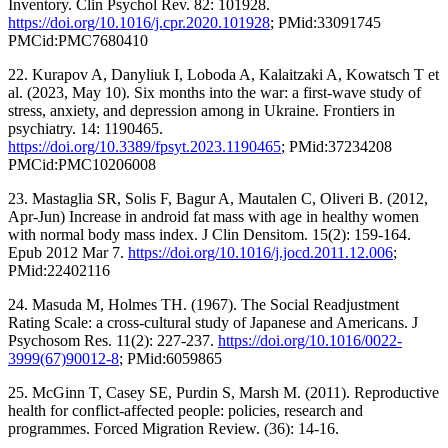
Inventory. Clin Psychol Rev. 82: 101928.
https://doi.org/10.1016/j.cpr.2020.101928
; PMid:33091745
PMCid:PMC7680410
22. Kurapov A, Danyliuk I, Loboda A, Kalaitzaki A, Kowatsch T et
al. (2023, May 10). Six months into the war: a first-wave study of
stress, anxiety, and depression among in Ukraine. Frontiers in
psychiatry. 14: 1190465.
https://doi.org/10.3389/fpsyt.2023.1190465
; PMid:37234208
PMCid:PMC10206008
23. Mastaglia SR, Solis F, Bagur A, Mautalen C, Oliveri B. (2012,
Apr-Jun) Increase in android fat mass with age in healthy women
with normal body mass index. J Clin Densitom. 15(2): 159-164.
Epub 2012 Mar 7.
https://doi.org/10.1016/j.jocd.2011.12.006
;
PMid:22402116
24. Masuda M, Holmes TH. (1967). The Social Readjustment
Rating Scale: a cross-cultural study of Japanese and Americans. J
Psychosom Res. 11(2): 227-237.
https://doi.org/10.1016/0022-
3999(67)90012-8
; PMid:6059865
25. McGinn T, Casey SE, Purdin S, Marsh M. (2011). Reproductive
health for conflict-affected people: policies, research and
programmes. Forced Migration Review. (36): 14-16.