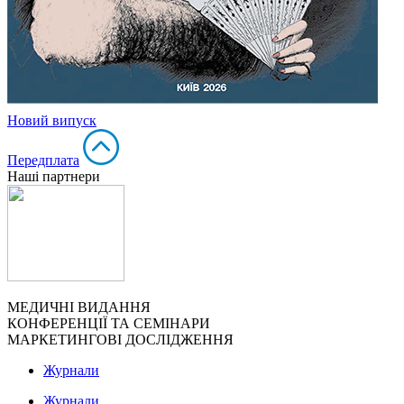
Н
о
в
и
й
в
и
п
у
с
к
Передплата
Наші партнери
МЕДИЧНІ ВИДАННЯ
КОНФЕРЕНЦІЇ ТА СЕМІНАРИ
МАРКЕТИНГОВІ ДОСЛІДЖЕННЯ
Журнали
Журнали