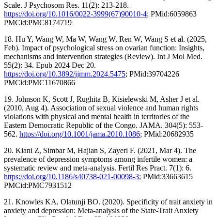
Scale. J Psychosom Res. 11(2): 213-218.
https://doi.org/10.1016/0022-3999(67)90010-4
; PMid:6059863
PMCid:PMC8174719
18. Hu Y, Wang W, Ma W, Wang W, Ren W, Wang S et al. (2025,
Feb). Impact of psychological stress on ovarian function: Insights,
mechanisms and intervention strategies (Review). Int J Mol Med.
55(2): 34. Epub 2024 Dec 20.
https://doi.org/10.3892/ijmm.2024.5475
; PMid:39704226
PMCid:PMC11670866
19. Johnson K, Scott J, Rughita B, Kisielewski M, Asher J et al.
(2010, Aug 4). Association of sexual violence and human rights
violations with physical and mental health in territories of the
Eastern Democratic Republic of the Congo. JAMA. 304(5): 553-
562.
https://doi.org/10.1001/jama.2010.1086
; PMid:20682935
20. Kiani Z, Simbar M, Hajian S, Zayeri F. (2021, Mar 4). The
prevalence of depression symptoms among infertile women: a
systematic review and meta-analysis. Fertil Res Pract. 7(1): 6.
https://doi.org/10.1186/s40738-021-00098-3
; PMid:33663615
PMCid:PMC7931512
21. Knowles KA, Olatunji BO. (2020). Specificity of trait anxiety in
anxiety and depression: Meta-analysis of the State-Trait Anxiety