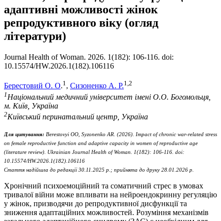
адаптивні можливості жінок
репродуктивного віку (огляд
літератури)
Journal Health of Woman. 2026. 1(182): 106-116. doi:
10.15574/HW.2026.1(182).106116
1
1,2
Берестовий О. О
.
,
Сизоненко А. Р.
1
Національний медичний університет імені О.О. Богомольця,
м. Київ, Україна
2
Київський перинатальний центр, Україна
Для цитування:
Berestovyi
OO
,
Syzonenko
AR
.
(2026). Impact of chronic war-related stress
on female reproductive function and adaptive capacity in women of reproductive age
(literature review). Ukrainian Journal Health of Woman. 1(182): 106-116. doi:
10.15574/HW.2026.1(182).106116
Стаття надійшла до редакції
30
.1
1
.2025 р.; прийнята до друку
2
8.0
1
.2026 р.
Хронічний психоемоційний та соматичний стрес в умовах
тривалої війни може впливати на нейроендокринну регуляцію
у жінок, призводячи до репродуктивної дисфункції та
зниження адаптаційних можливостей. Розуміння механізмів