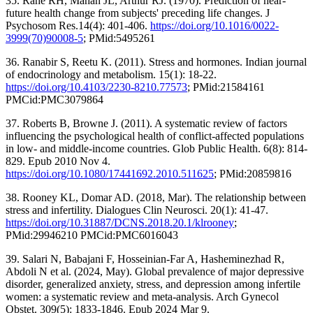
35. Rahe RH, Mahan JL, Arthur RJ. (1970). Prediction of near-
future health change from subjects' preceding life changes. J
Psychosom Res.14(4): 401-406.
https://doi.org/10.1016/0022-
3999(70)90008-5
; PMid:5495261
36. Ranabir S, Reetu K. (2011). Stress and hormones. Indian journal
of endocrinology and metabolism. 15(1): 18-22.
https://doi.org/10.4103/2230-8210.77573
; PMid:21584161
PMCid:PMC3079864
37. Roberts B, Browne J. (2011). A systematic review of factors
influencing the psychological health of conflict-affected populations
in low- and middle-income countries. Glob Public Health. 6(8): 814-
829. Epub 2010 Nov 4.
https://doi.org/10.1080/17441692.2010.511625
; PMid:20859816
38. Rooney KL, Domar AD. (2018, Mar). The relationship between
stress and infertility. Dialogues Clin Neurosci. 20(1): 41-47.
https://doi.org/10.31887/DCNS.2018.20.1/klrooney
;
PMid:29946210 PMCid:PMC6016043
39. Salari N, Babajani F, Hosseinian-Far A, Hasheminezhad R,
Abdoli N et al. (2024, May). Global prevalence of major depressive
disorder, generalized anxiety, stress, and depression among infertile
women: a systematic review and meta-analysis. Arch Gynecol
Obstet. 309(5): 1833-1846. Epub 2024 Mar 9.