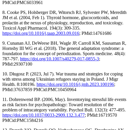
PMCid:PMC6033961
8. Cooke PS, Holsberger DR, Witorsch RJ, Sylvester PW, Meredith
JM et al. (2004, Feb 1). Thyroid hormone, glucocorticoids, and
prolactin at the nexus of physiology, reproduction, and toxicology.
Toxicol Appl Pharmacol. 194(3): 309-335.
https://doi.org/10.1016/j.taap.2003.09.016
; PMid:14761686
9. Cunanan AJ, DeWeese BH, Wagle JP, Carroll KM, Sausaman R,
Hornsby III WG et al. (2018). The general adaptation syndrome: a
foundation for the concept of periodization. Sports medicine. 48(4):
787-797.
https://doi.org/10.1007/s40279-017-0855-3
;
PMid:29307100
10. Długosz P. (2023, Jul 7). War trauma and strategies for coping
with stress among Ukrainian refugees staying in Poland. J Migr
Health. 8:100196.
https://doi.org/10.1016/j.jmh.2023.100196
;
PMid:37637859 PMCid:PMC10450964
11. Dohrenwend BP. (2006, May). Inventorying stressful life events
as risk factors for psychopathology: Toward resolution of the
problem of intracategory variability. Psychol Bull. 132(3): 477-495.
https://doi.org/10.1037/0033-2909.132.3.477
; PMid:16719570
PMCid:PMC1584216