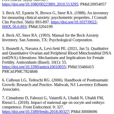
https://doi.org/10.1080/00223891.2010.513295
; PMid:20954057
3. Beck AT, Epstein N, Brown G, Steer RA. (1988). An inventory
for measuring clinical anxiety: psychometric properties. J Consult
Clin Psychol. 56(6): 893-897.
https://doi.org/10.1037/0022-
006X.56.6.893
; PMid:3204199
4. Beck AT, Steer RA. (1993). Manual for the Beck Anxiety
Inventory. San Antonio, TX: Psychological Corporation.
5. Busnelli A, Navarra A, Levi-Setti PE. (2021, Jan 5). Qualitative
and Quantitative Ovarian and Peripheral Blood Mitochondrial DNA
(mtDNA) Alterations: Mechanisms and Implications for Female
Fertility. Antioxidants (Basel). 10(1): 55.
https://doi.org/10.3390/antiox10010055
; PMid:33466415
PMCid:PMC7824846
6. Calhoun LG, Tedeschi RG. (2006). Handbook of Posttraumatic
Growth: Research and Practice. Mahwah, NJ: Lawrence Erlbaum
Associates.
7. Cimadomo D, Fabozzi G, Vaiarelli A, Ubaldi N, Ubaldi FM,
Rienzi L. (2018). Impact of maternal age on oocyte and embryo
competence. Front Endocrinol. 9: 327.
https://doi.org/10.3389/fendo.2018.00327
; PMid:30008696