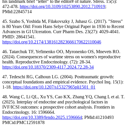
his landmark brief "letter" to the editor# of nature. Stress. 15(5):
472-478.
https://doi.org/10.3109/10253890.2012.710919
;
PMid:22845714
45. Szabo S, Yoshida M, Filakovszky J, Juhasz G. (2017). "Stress"
is 80 Years Old: From Hans Selye Original Paper in 1936 to Recent
Advances in GI Ulceration. Curr Pharm Des. 23(27): 4029-4041.
PMID: 28641541.
https://doi.org/10.2174/1381612823666170622110046
46. Tatarchuk TF, Yefimenko OO, Myronenko OS, Mnevets RO.
(2024). Consequences of wartime stress on women's reproductive
health. Reproductive Endocrinology. (72): 28-34.
https://doi.org/10.18370/2309-4117.2024.72.28-34
47. Tedeschi RG, Calhoun LG. (2004). Posttraumatic growth:
conceptual foundations and empirical evidence. Psychol Inq. 15(1):
1-18.
https://doi.org/10.1207/s15327965pli1501_01
48. Wang C, Li QL, Xu YS, Cao KX, Zhang YQ, Chang L et al. T.
(2025). Interplay of endocrine and psychological factors in
IVF/ICSI outcomes: a prospective cohort analysis. Frontiers in
Endocrinology. 16: 1596664.
https://doi.org/10.3389/fendo.2025.1596664
; PMid:41210493
PMCid:PMC12591878