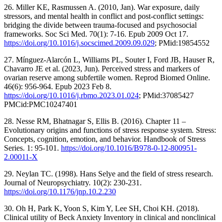
26. Miller KE, Rasmussen A. (2010, Jan). War exposure, daily
stressors, and mental health in conflict and post-conflict settings:
bridging the divide between trauma-focused and psychosocial
frameworks. Soc Sci Med. 70(1): 7-16. Epub 2009 Oct 17.
https://doi.org/10.1016/j.socscimed.2009.09.029
; PMid:19854552
27. Mínguez-Alarcón L, Williams PL, Souter I, Ford JB, Hauser R,
Chavarro JE et al. (2023, Jun). Perceived stress and markers of
ovarian reserve among subfertile women. Reprod Biomed Online.
46(6): 956-964. Epub 2023 Feb 8.
https://doi.org/10.1016/j.rbmo.2023.01.024
; PMid:37085427
PMCid:PMC10247401
28. Nesse RM, Bhatnagar S, Ellis B. (2016). Chapter 11 –
Evolutionary origins and functions of stress response system. Stress:
Concepts, cognition, emotion, and behavior. Handbook of Stress
Series. 1: 95-101.
https://doi.org/10.1016/B978-0-12-800951-
2.00011-X
29. Neylan TC. (1998). Hans Selye and the field of stress research.
Journal of Neuropsychiatry. 10(2): 230-231.
https://doi.org/10.1176/jnp.10.2.230
30. Oh H, Park K, Yoon S, Kim Y, Lee SH, Choi KH. (2018).
Clinical utility of Beck Anxiety Inventory in clinical and nonclinical