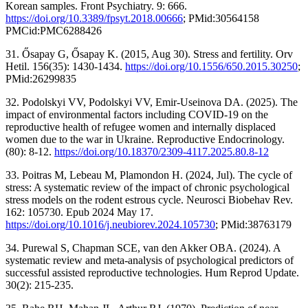
Korean samples. Front Psychiatry. 9: 666.
https://doi.org/10.3389/fpsyt.2018.00666
; PMid:30564158
PMCid:PMC6288426
31. Ősapay G, Ősapay K. (2015, Aug 30). Stress and fertility. Orv
Hetil. 156(35): 1430-1434.
https://doi.org/10.1556/650.2015.30250
;
PMid:26299835
32. Podolskyi VV, Podolskyi VV, Emir-Useinova DA. (2025). The
impact of environmental factors including COVID-19 on the
reproductive health of refugee women and internally displaced
women due to the war in Ukraine. Reproductive Endocrinology.
(80): 8-12.
https://doi.org/10.18370/2309-4117.2025.80.8-12
33. Poitras M, Lebeau M, Plamondon H. (2024, Jul). The cycle of
stress: A systematic review of the impact of chronic psychological
stress models on the rodent estrous cycle. Neurosci Biobehav Rev.
162: 105730. Epub 2024 May 17.
https://doi.org/10.1016/j.neubiorev.2024.105730
; PMid:38763179
34. Purewal S, Chapman SCE, van den Akker OBA. (2024). A
systematic review and meta-analysis of psychological predictors of
successful assisted reproductive technologies. Hum Reprod Update.
30(2): 215-235.