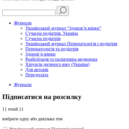
Журнали
Український журнал “Здоров’я жінки”
Сучасна педіатрія. Україна
Сучасна педіатрія
Український журнал Перинатологія і педіатрія
Перинатологія та педіатрія
Здоров’я жінки
Реабілітація та паліативна медицина
Хірургія дитячого віку (Україна)
Для авторів
Передплата
Журнали
Підписатися на розсилку
{{ result }}
вибрати одну або декілька тем