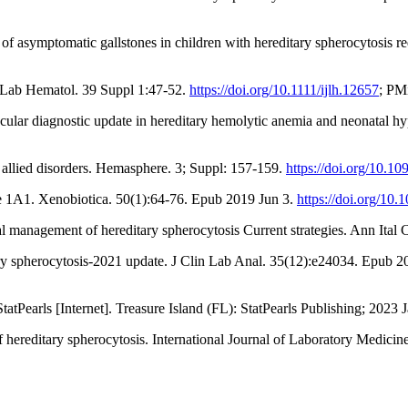
 of asymptomatic gallstones in children with hereditary spherocytosis 
J Lab Hematol. 39 Suppl 1:47-52.
https://doi.org/10.1111/ijlh.12657
; PM
lar diagnostic update in hereditary hemolytic anemia and neonatal hyp
 allied disorders. Hemasphere. 3; Suppl: 157-159.
https://doi.org/10.
se 1A1. Xenobiotica. 50(1):64-76. Epub 2019 Jun 3.
https://doi.org/1
l management of hereditary spherocytosis Current strategies. Ann Ital 
tary spherocytosis-2021 update. J Clin Lab Anal. 35(12):e24034. Epub 
tPearls [Internet]. Treasure Island (FL): StatPearls Publishing; 2023 J
hereditary spherocytosis. International Journal of Laboratory Medicin