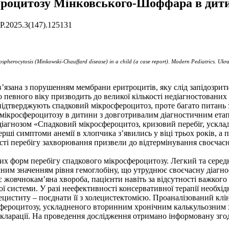
роцитозу Мінковського-Шоффара в дити
/SP.2025.3(147).125131
rospherocytosis (Minkowski-Chauffard disease) in a child (a case report). Modern Pediatrics. U
’язана з порушенням мембрани еритроцитів, яку слід запідозрити
 певного віку призводить до великої кількості недіагностованих
кі підтверджують спадковий мікросфероцитоз, проте багато питан
мікросфероцитозу в дитини з довготривалим діагностичним етапо
м діагнозом «Спадковий мікросфероцитоз, кризовий перебіг, уск
рші симптоми анемії в хлопчика з’явились у віці трьох років, а
ості перебігу захворювання призвели до відтермінування своєчас
ких форм перебігу спадкового мікросфероцитозу. Легкий та серед
чним значенням рівня гемоглобіну, що утруднює своєчасну діагн
овчнокам’яна хвороба, пацієнти навіть за відсутності важкого 
ї системи. У разі неефективності консервативної терапії необхі
олециститу – поєднати її з холецистектомією. Проаналізований к
осфероцитозу, ускладненого вторинним хронічним калькульозним
кларації. На проведення дослідження отримано інформовану згод