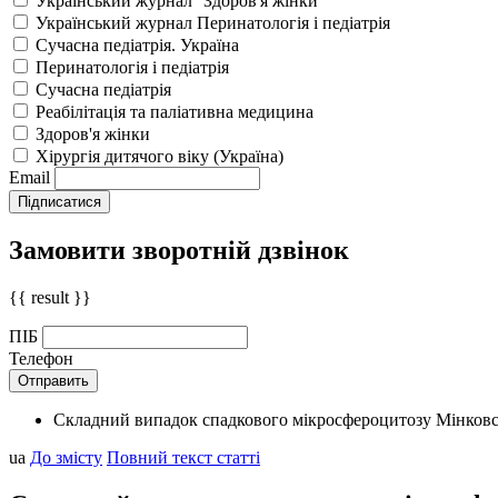
Український журнал ''Здоров'я жінки''
Український журнал Перинатологія і педіатрія
Сучасна педіатрія. Україна
Перинатологія і педіатрія
Сучасна педіатрія
Реабілітація та паліативна медицина
Здоров'я жінки
Хірургія дитячого віку (Україна)
Email
Замовити зворотній дзвінок
{{ result }}
ПІБ
Телефон
Складний випадок спадкового мікросфероцитозу Мінковс
ua
До змісту
Повний текст статті