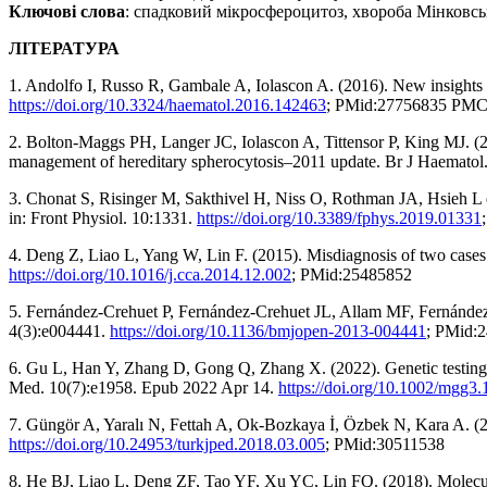
Ключові слова
: спадковий мікросфероцитоз, хвороба Мінковс
ЛІТЕРАТУРА
1. Andolfo I, Russo R, Gambale A, Iolascon A. (2016). New insights
https://doi.org/10.3324/haematol.2016.142463
; PMid:27756835 PM
2. Bolton-Maggs PH, Langer JC, Iolascon A, Tittensor P, King MJ. (2
management of hereditary spherocytosis–2011 update. Br J Haematol
3. Chonat S, Risinger M, Sakthivel H, Niss O, Rothman JA, Hsieh L 
in: Front Physiol. 10:1331.
https://doi.org/10.3389/fphys.2019.01331
4. Deng Z, Liao L, Yang W, Lin F. (2015). Misdiagnosis of two cases 
https://doi.org/10.1016/j.cca.2014.12.002
; PMid:25485852
5. Fernández-Crehuet P, Fernández-Crehuet JL, Allam MF, Fernández-C
4(3):e004441.
https://doi.org/10.1136/bmjopen-2013-004441
; PMid:
6. Gu L, Han Y, Zhang D, Gong Q, Zhang X. (2022). Genetic testing 
Med. 10(7):e1958. Epub 2022 Apr 14.
https://doi.org/10.1002/mgg3
7. Güngör A, Yaralı N, Fettah A, Ok-Bozkaya İ, Özbek N, Kara A. (201
https://doi.org/10.24953/turkjped.2018.03.005
; PMid:30511538
8. He BJ, Liao L, Deng ZF, Tao YF, Xu YC, Lin FQ. (2018). Molecul