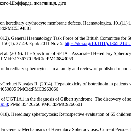
ького-Шоффарда, жовтяниця, діти.
 on hereditary erythrocyte membrane defects. Haematologica. 101(11)
Cid:PMC5394881
012). General Haematology Task Force of the British Committee for St
. 156(1): 37-49. Epub 2011 Nov 5.
https://doi.org/10.1111/j.1365-214
et al. (2019). The Spectrum of SPTA1-Associated Hereditary Spherocyt
; PMid:31736770 PMCid:PMC6843059
of hereditary spherocytosis in a family and review of published repor
rehuet Navajas R. (2014). Hepatotoxicity of isotretinoin in patients
24650805 PMCid:PMC3963066
of UGT1A1 in the diagnosis of Gilbert syndrome: The discovery of se
.1958
; PMid:35426266 PMCid:PMC9266601
8). Hereditary spherocytosis: Retrospective evaluation of 65 children.
ar Genetic Mechanisms of Hereditary Spherocytosis: Current Perspect