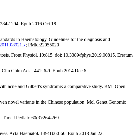
:1284-1294. Epub 2016 Oct 18.
andards in Haematology. Guidelines for the diagnosis and
1.2011.08921.x
; PMid:22055020
osis. Front Physiol. 10:815. doi: 10.3389/fphys.2019.00815. Erratum
ts. Clin Chim Acta. 441: 6-9. Epub 2014 Dec 6.
 with acne and Gilbert's syndrome: a comparative study. BMJ Open.
ven novel variants in the Chinese population. Mol Genet Genomic
 Turk J Pediatr. 60(3):264-269.
ives. Acta Haematol. 139(1):60-66. Epub 2018 Jan 22.