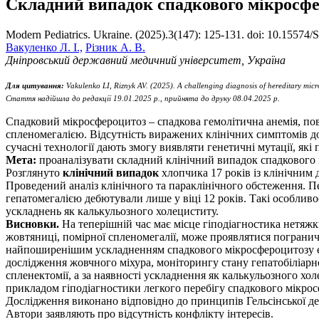
Складний випадок спадкового мікросфе
Modern Pediatrics. Ukraine. (2025).3(147): 125-131. doi: 10.15574
Вакуленко Л. І.,
Різник А. В.
Дніпровський державний медичний університет, Україна
Для цитування:
Vakulenko
LI
,
Riznyk
AV
.
(2025). A challenging diagnosis of hereditary mic
Стаття
надійшла
до
редакції
19
.01.2025
р
.,
прийнята
до
друку
0
8.0
4
.2025
р
.
Спадковий мікросфероцитоз – спадкова гемолітична анемія, пов
спленомегалією. Відсутність виражених клінічних симптомів до
сучасні технології дають змогу виявляти генетичні мутації, я
Мета:
проаналізувати складний клінічний випадок спадкового 
Розглянуто
клінічний випадок
хлопчика 17 років із клінічни
Проведений аналіз клінічного та параклінічного обстеження. Пе
гепатомегалією дебютували лише у віці 12 років. Такі особлив
ускладнень як калькульозного холециститу.
Висновки.
На теперішній час має місце гіподіагностика нетяж
жовтяниці, помірної спленомегалії, може проявлятися пограни
найпоширенішим ускладненням спадкового мікросфероцитозу є ж
дослідження жовчного міхура, моніторингу стану гепатобіліарно
спленектомії, а за наявності ускладнення як калькульозного х
прикладом гіподіагностики легкого перебігу спадкового мікр
Дослідження виконано відповідно до принципів Гельсінської де
Автори заявляють про відсутність конфлікту інтересів.