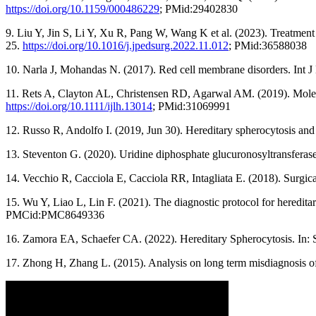
https://doi.org/10.1159/000486229
; PMid:29402830
9. Liu Y, Jin S, Li Y, Xu R, Pang W, Wang K et al. (2023). Treatment
25.
https://doi.org/10.1016/j.jpedsurg.2022.11.012
; PMid:36588038
10. Narla J, Mohandas N. (2017). Red cell membrane disorders. Int 
11. Rets A, Clayton AL, Christensen RD, Agarwal AM. (2019). Molecu
https://doi.org/10.1111/ijlh.13014
; PMid:31069991
12. Russo R, Andolfo I. (2019, Jun 30). Hereditary spherocytosis and
13. Steventon G. (2020). Uridine diphosphate glucuronosyltransfera
14. Vecchio R, Cacciola E, Cacciola RR, Intagliata E. (2018). Surgica
15. Wu Y, Liao L, Lin F. (2021). The diagnostic protocol for heredi
PMCid:PMC8649336
16. Zamora EA, Schaefer CA. (2022). Hereditary Spherocytosis. In: Sta
17. Zhong H, Zhang L. (2015). Analysis on long term misdiagnosis of 