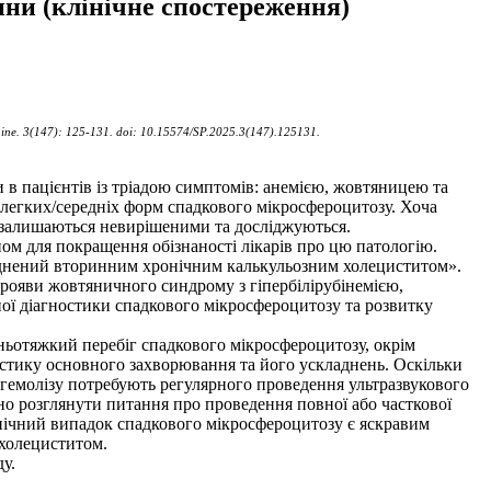
ни (клінічне спостереження)
kraine. 3(147): 125-131. doi: 10.15574/SP.2025.3(147).125131.
 в пацієнтів із тріадою симптомів: анемією, жовтяницею та
 легких/середніх форм спадкового мікросфероцитозу. Хоча
ь залишаються невирішеними та досліджуються.
м для покращення обізнаності лікарів про цю патологію.
ладнений вторинним хронічним калькульозним холециститом».
 прояви жовтяничного синдрому з гіпербілірубінемією,
ної діагностики спадкового мікросфероцитозу та розвитку
ньотяжкий перебіг спадкового мікросфероцитозу, окрім
остику основного захворювання та його ускладнень. Оскільки
гемолізу потребують регулярного проведення ультразвукового
дно розглянути питання про проведення повної або часткової
лінічний випадок спадкового мікросфероцитозу є яскравим
 холециститом.
у.