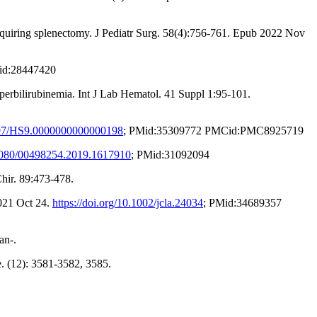
requiring splenectomy. J Pediatr Surg. 58(4):756-761. Epub 2022 Nov
id:28447420
erbilirubinemia. Int J Lab Hematol. 41 Suppl 1:95-101.
1097/HS9.0000000000000198
; PMid:35309772 PMCid:PMC8925719
0.1080/00498254.2019.1617910
; PMid:31092094
Chir. 89:473-478.
2021 Oct 24.
https://doi.org/10.1002/jcla.24034
; PMid:34689357
an-.
e. (12): 3581-3582, 3585.