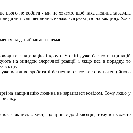
ще цього не робити - ми не хочемо, щоб така людина заразила
рої людини після щеплення, вважалася реакцією на вакцину. Хоча
кументу на даний момент немає.
оводити вакцинацію і вдома. У світі дуже багато вакцинацій
ють на випадок алергічної реакції, і якщо все в порядку, то
а місце.
 дуже важливо зробити її безпечною з точки зору потенційного
черзі на вакцинацію людина не заразилася ковідом. Тому якщо у
 ризику.
у вас є якийсь захист, що триває до 3 місяців, тому ви можете