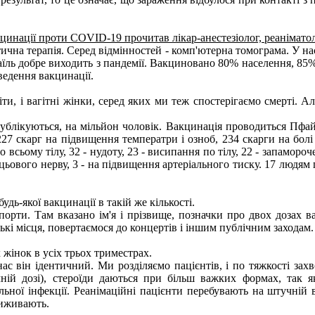
вакцинації проти COVID-19 прочитав лікар-анестезіолог, реаніма
тична терапія. Серед відмінностей - комп'ютерна томограма. У н
раїль добре виходить з пандемії. Вакциновано 80% населення, 85
оведення вакцинації.
іти, і вагітні жінки, серед яких ми теж спостерігаємо смерті. 
 публікуються, на мільйон чоловік. Вакцинація проводиться Пфай
27 скарг на підвищення температри і озноб, 234 скарги на болі в
о всьому тілу, 32 - нудоту, 23 - висипання по тілу, 22 - запамороче
ицьового нерву, 3 - на підвищення артеріального тиску. 17 людям по
удь-якої вакцинації в такій же кількості.
спорти. Там вказано ім'я і прізвище, позначки про двох дозах 
ькі місця, повертаємося до концертів і іншим публічним заходам.
 жінок в усіх трьох триместрах.
 він ідентичний. Ми розділяємо пацієнтів, і по тяжкості захв
ній дозі), стероїди даються при більш важких формах, так я
іальної інфекції. Реанімаційні пацієнти перебувають на штучні
виживають.