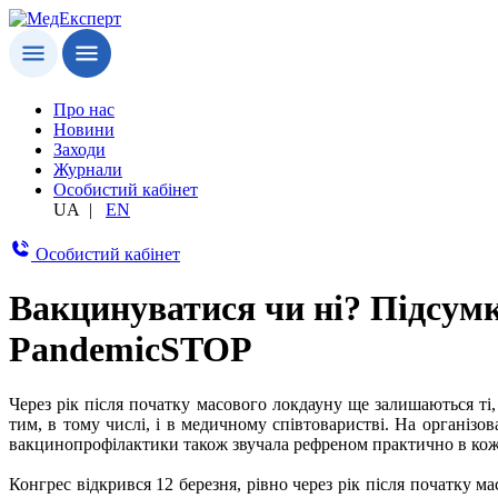
Про нас
Новини
Заходи
Журнали
Особистий кабінет
UA
|
EN
Особистий кабінет
Вакцинуватися чи ні? Підсумк
PandemicSTOP
Через рік після початку масового локдауну ще залишаються ті
тим, в тому числі, і в медичному співтоваристві. На організо
вакцинопрофілактики також звучала рефреном практично в кожн
Конгрес відкрився 12 березня, рівно через рік після початку м