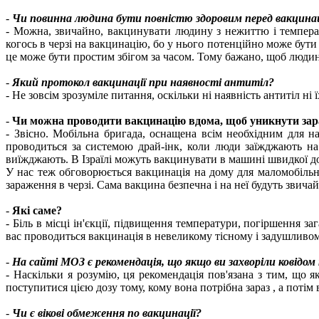
-
Чи повинна людина бути повністю здоровим перед вакцинац
- Можна, звичайно, вакцинувати людину з нежиттю і температ
когось в черзі на вакцинацію, бо у нього потенційно може бути
це може бути простим збігом за часом. Тому бажано, щоб людин
-
Який протокол вакцинації при наявності антитіл?
- Не зовсім зрозуміле питання, оскільки ні наявність антитіл н
-
Чи можна проводити вакцинацію вдома, щоб уникнути зара
- Звісно. Мобільна бригада, оснащена всім необхідним для 
проводиться за системою драй-інк, коли люди заїжджають на 
виїжджають. В Ізраїлі можуть вакцинувати в машині швидкої до
У нас теж обговорюється вакцинація на дому для маломобільни
зараження в черзі. Сама вакцина безпечна і на неї будуть звичайн
-
Які саме?
- Біль в місці ін'єкції, підвищення температури, погіршення 
вас проводиться вакцинація в невеликому тісному і задушливом
-
На сайті МОЗ є рекомендація, що якщо ви захворіли ковідом п
- Наскільки я розумію, ця рекомендація пов'язана з тим, що я
поступитися цією дозу тому, кому вона потрібна зараз , а потім
-
Чи є вікові обмеження по вакцинації?