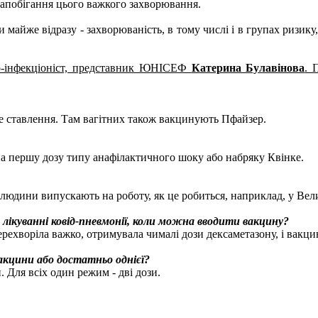
 запобігання цього важкого захворювання.
 майже відразу - захворюваність, в тому числі і в групах ризику
ар-інфекціоніст, представник ЮНІСЕФ
Катерина Булавінова
. 
ве ставлення. Там вагітних також вакцинують Пфайзер.
ї на першу дозу типу анафілактичного шоку або набряку Квінке.
ї людини випускають на роботу, як це робиться, наприклад, у Вели
 лікуванні ковід-пневмонії, коли можна вводити вакцину?
ерехворіла важко, отримувала чималі дози дексаметазону, і вакцин
акцини або достатньо однієї?
. Для всіх один режим - дві дози.