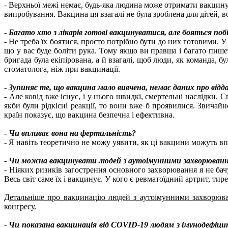
- Верхньої межі немає, будь-яка людина може отримати вакцину.
випробування. Вакцина ця взагалі не була зроблена для дітей, 
-
Багато хто з лікарів готові вакцинуватися, але бояться поб
- Не треба їх боятися, просто потрібно бути до них готовими. 
що у вас буде боліти рука. Тому якщо ви правша і багато пише
бригада була екіпірована, а й взагалі, щоб люди, як команда, б
стоматолога, ніж при вакцинації.
-
Зупиняє те, що вакцина мало вивчена, немає даних про відда
- Але ковід вже існує, і у нього швидкі, смертельні наслідки.
якби були рідкісні реакції, то вони вже б проявилися. Звичай
країн показує, що вакцина безпечна і ефективна.
-
Чи впливає вона на фертильність?
- Я навіть теоретично не можу уявити, як ці вакцини можуть вп
-
Чи можна вакцинувати людей з аутоімунними захворюван
- Ніяких ризиків загострення основного захворювання я не бач
Весь світ саме їх і вакцинує. У кого є ревматоїдний артрит, тир
Детальніше про вакцинацію людей з аутоімунними захворюва
конгресу.
-
Чи показана вакцинація від COVID-19 людям з імунодефіцит