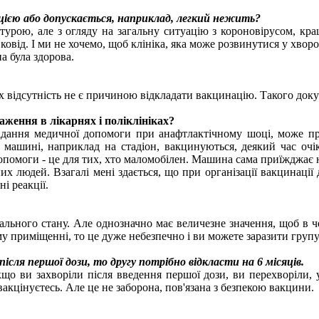
ією або допускається, наприклад, легкий нежить?
урою, але з огляду на загальну ситуацію з короновірусом, кра
 ковід. І ми не хочемо, щоб клініка, яка може розвинутися у хво
а була здорова.
і їх відсутність не є причиною відкладати вакцинацію. Такого до
ження в лікарнях і поліклініках?
надання медичної допомоги при анафтлактічному шоці, може пр
машині, наприклад на стадіон, вакцинуються, деякий час очіку
помоги - це для тих, хто маломобілен. Машина сама приїжджає н
х людей. Взагалі мені здається, що при організації вакцинації
і реакції.
загального стану. Але однозначно має величезне значення, щоб в 
у приміщенні, то це дуже небезпечно і ви можете заразити групу
ісля першої дози, то другу потрібно відкласти на 6 місяців.
кщо ви захворіли після введення першої дози, ви перехворіли, 
 вакцінуєтесь. Але це не заборона, пов'язана з безпекою вакцини.