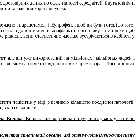
 достовірних даних по ефективності серед дітей, йдуть клінічні
рністю зараження коронавірусом.
асно і парацетамол, і ібупрофен, і щоб ви були готові до того,
ла готова до виникнення анафілактичного шоку. І не тільки щоб
е рідкісні, вони статистично частіше зустрічаються в кабінеті у
укт, але він уже використаний на мільйонах і мільйонах людей і
ні, але можна померти від нього вже прямо зараз. Досвід інших
ти пацієнтів у віці, з великою кількістю поєднаної патології.
є, як раз, навпаки.
ла Волоха
. Вона також відповіла на ряд опитувань учасників
ісля трансплантації органів, які отримують імуносупресивну