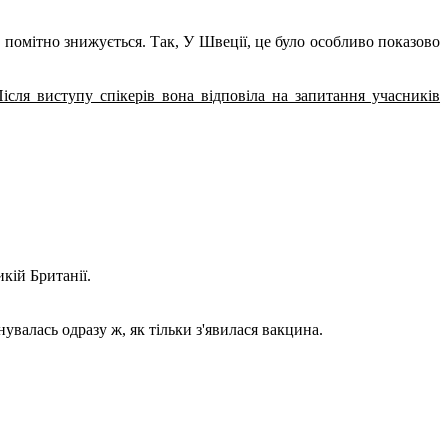
, помітно знижується. Так, У Швеції, це було особливо показово
Після виступу спікерів вона відповіла на запитання учасників
кій Британії.
увалась одразу ж, як тільки з'явилася вакцина.