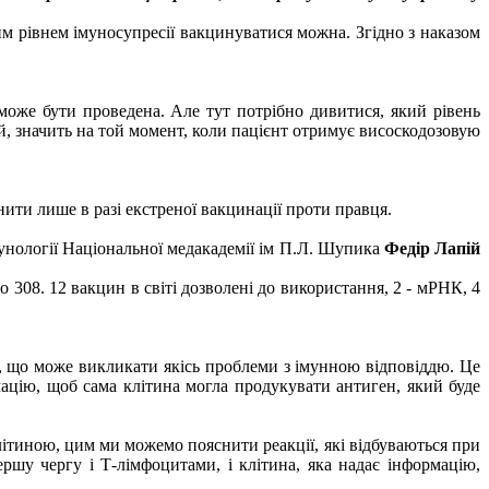
ким рівнем імуносупресії вакцинуватися можна. Згідно з наказом
може бути проведена. Але тут потрібно дивитися, який рівень
, значить на той момент, коли пацієнт отримує висоскодозовую
ити лише в разі екстреної вакцинації проти правця.
мунології Національної медакадемії ім П.Л. Шупика
Федір Лапій
о 308. 12 вакцин в світі дозволені до використання, 2 - мРНК, 4
, що може викликати якісь проблеми з імунною відповіддю. Це
мацію, щоб сама клітина могла продукувати антиген, який буде
ї клітиною, цим ми можемо пояснити реакції, які відбуваються при
ершу чергу і Т-лімфоцитами, і клітина, яка надає інформацію,