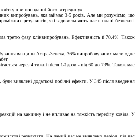
 клітку при попаданні його всередину».
чних випробувань, яка займає 3-5 років. Але ми розуміємо, що
міжних результатів, які задовольняють нас в плані безпеки і
ила третю фазу клінвипробувань. Ефективність її 70,4%. Також
робування вакцини Астра-Зенека, 36% випробовуваних мали одне
бет.
ється через 4 тижні після 1-ї дози - від 60 до 73%. Також має
 були виявлені додаткові побічні ефекти. У 345 після введення
реакцій на вакцину і не впливає на тяжкість перебігу ковіда. У
омилкові результати. На даний час не виявлено період, під час