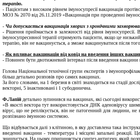
терапію.
- Пацієнтам з високим рівнем імуносупресії вакцинація протіво
МОЗ № 2070 від 26.11.2019 «Вакцинація при проведенні імунос
-
Чи допускається вакцинація хворих з хронічними захворюва
- Рішення приймається в залежності від рівня імуносупресії
імуносупресивної терапії отримують пацієнти, якщо це низьки
терапію, він не вакцинується, а зможе вакцинуватися після того
-
Як впливає вакцинація від ковід на введення інших вакцин
- Повинен бути двотижневий інтервал після введення вакцини в
Голова Національної технічної групи експертів з імунопрофіла
більш детально розповів про самих вакцинах.
За його словами, на 1 березня в світі знаходиться на стадії до
векторні, 5 інактивовані і 1 субодинична.
Ф.Лапій
детально зупинився на вакцинах, які сьогодні викорис
«В якості вектора тут використовується ДНК аденовірусу шим
вірус, що не реплікується, він не патогенний для людини, не
розпізнано імунною системою.
Що відбувається далі з клітиною, в яку доставлена ​​така інстру
введенні вакцини - температура і місцеві запальні реакції. 
знищується. На цьому припиняється синтез антигену, який роз