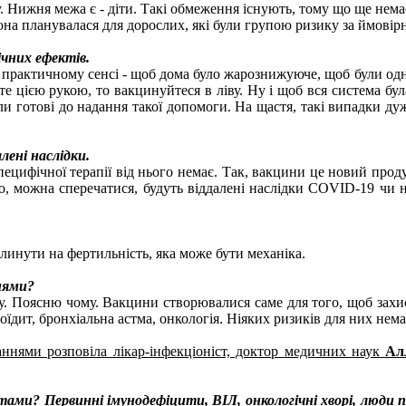
 Нижня межа є - діти. Такі обмеження існують, тому що ще немає
вона планувалася для дорослих, які були групою ризику за ймові
ічних ефектів.
У практичному сенсі - щоб дома було жарознижуюче, щоб були одноч
те цією рукою, то вакцинуйтеся в ліву. Ну і щоб вся система бу
ули готові до надання такої допомоги. На щастя, такі випадки дуж
лені наслідки.
 Специфічної терапії від нього немає. Так, вакцини це новий прод
но, можна сперечатися, будуть віддалені наслідки COVID-19 чи 
линути на фертильність, яка може бути механіка.
нями?
у. Поясню чому. Вакцини створювалися саме для того, щоб захисти
еоїдит, бронхіальна астма, онкологія. Ніяких ризиків для них нема
ннями розповіла лікар-інфекціоніст, доктор медичних наук
Ал
ами? Первинні імунодефіцити, ВІЛ, онкологічні хворі, люди п