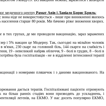
толог медичного центру
Рамат Авів і Ланіало Борис Бриль
:
ас вона ніде не використовується - лише при виникненні якихось
% населення старше 80 років. Ми бачимо різке зниження хворих.
Але в тих групах, де ми проводили вакцинацію, зараз заражених
зер і 5% вакцин це Модерну. Так, сьогодні на мільйон чоловік
 м'язах, 230 скарг на головний біль, 144 скарги на слабкість і
ння, 19 - невеликий набряк обличчя, 9 - болі в грудях, 8 - болі в
трібна була госпіталізація - не в відділенні інтенсивної терапії
вакцинації з номерами пляшечок і з даними вакцинованого. На
орювання дається терапія. Госпіталізовані пацієнти отримують
к на більш ранніх стадіях вони призводять до ускладнень, і
й вентиляції легенів, на ЕКМО. У нас досить популярно ЕКМО,