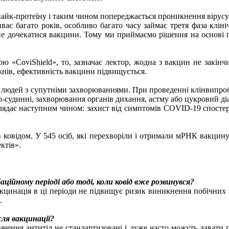
 спайк-протеїну і таким чином попереджається проникнення вірусу
ває багато років, особливо багато часу займає третя фаза кліні
е дочекатися вакцини. Тому ми приймаємо рішення на основі про
ю «CoviShield», то, зазначає лектор, жодна з вакцин не закінч
ижнів, ефективність вакцини підвищується.
и у людей з супутніми захворюваннями. При проведенні клінвип
о-судинні, захворювання органів дихання, астму або цукровий діа
лядає наступним чином: захист від симптомів COVID-19 спостеріга
 ковідом. У 545 осіб, які перехворіли і отримали мРНК вакцину,
ктів».
ійному періоді або тоді, коли ковід вже розвинувся?
 Вакцинація в ці періоди не підвищує ризик виникнення побічних 
.
сля вакцинації?
ачення антитіл не стандартизовані і дуже часто можуть давати п