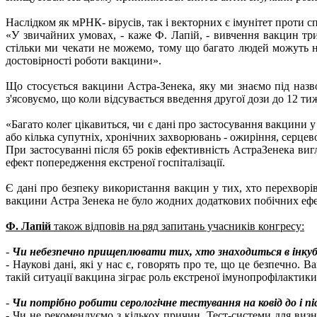
Наслідком як мРНК- вірусів, так і векторних є імунітет проти
«У звичайних умовах, - каже Ф. Лапій, - вивчення вакцин три
стільки ми чекати не можемо, тому що багато людей можуть н
достовірності роботи вакцини».
Що стосується вакцини Астра-Зенека, яку ми знаємо під назво
з'ясовуємо, що коли відсувається введення другої дози до 12 т
«Багато колег цікавиться, чи є дані про застосування вакцин
або кілька супутніх, хронічних захворювань - ожиріння, серцев
При застосуванні після 65 років ефективність АстраЗенека виг
ефект попередження екстреної госпіталізації.
Є дані про безпеку використання вакцин у тих, хто перехворів
вакцини Астра Зенека не було жодних додаткових побічних ефе
Ф. Лапій
також відповів на ряд запитань учасників конгресу:
-
Чи небезпечно прищеплювати тих, хто знаходиться в інкубац
- Наукові дані, які у нас є, говорять про те, що це безпечно.
такій ситуації вакцина зіграє роль екстреної імунопрофілактики
-
Чи потрібно робити серологічне тестування на ковід до і пі
- Чи не рекомендуємо з кількох причин. Тест-системи для визн