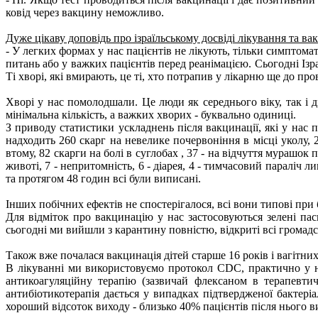
ковід через вакцину неможливо.
Дуже цікаву доповідь про ізраїльському досвіді лікування та 
- У легких формах у нас пацієнтів не лікують, тільки симптома
питань або у важких пацієнтів перед реанімацією. Сьогодні Із
Ті хворі, які вмирають, це ті, хто потрапив у лікарню ще до пр
Хворі у нас помолодшали. Це люди як середнього віку, так і д
мінімальна кількість, а важких хворих - буквально одиниці.
З приводу статистики ускладнень після вакцинації, які у нас
надходить 260 скарг на невелике почервоніння в місці уколу, 2
втому, 82 скарги на болі в суглобах , 37 - на відчуття мурашок п
животі, 7 - непритомність, 6 - діарея, 4 - тимчасовий параліч л
та протягом 48 годин всі були виписані.
Інших побічних ефектів не спостерігалося, всі вони типові при б
Для відміток про вакцинацію у нас застосовуються зелені па
сьогодні ми вийшли з карантину повністю, відкриті всі громадс
Також вже почалася вакцинація дітей старше 16 років і вагітних
В лікуванні ми використовуємо протокол CDC, практично у нас
антикоагуляційну терапію (зазвичай флексаном в терапевтич
антибіотикотерапія дається у випадках підтвердженої бактер
хороший відсоток виходу - близько 40% пацієнтів після нього 