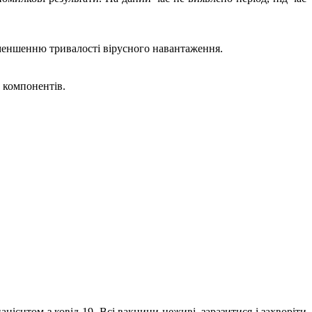
зменшенню тривалості вірусного навантаження.
з компонентів.
ацієнтом з ковід-19. Всі вакцини неживі, заразитися і захворіти