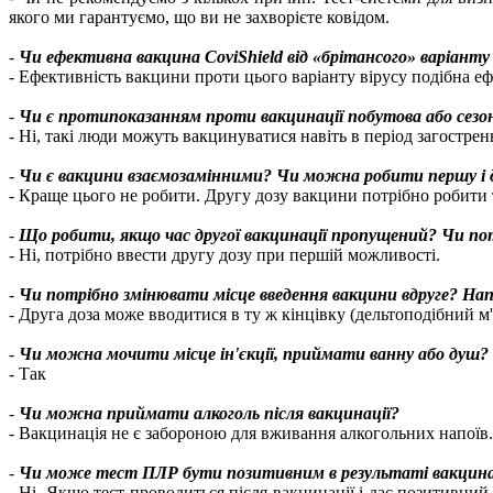
якого ми гарантуємо, що ви не захворієте ковідом.
-
Чи ефективна вакцина CoviShield від «брітансого» варіанту 
- Ефективність вакцини проти цього варіанту вірусу подібна е
-
Чи є протипоказанням проти вакцинації побутова або сезонн
- Ні, такі люди можуть вакцинуватися навіть в період загостре
-
Чи є вакцини взаємозамінними? Чи можна робити першу і д
- Краще цього не робити. Другу дозу вакцини потрібно робити 
-
Що робити, якщо час другої вакцинації пропущений? Чи по
- Ні, потрібно ввести другу дозу при першій можливості.
-
Чи потрібно змінювати місце введення вакцини вдруге? Наприк
- Друга доза може вводитися в ту ж кінцівку (дельтоподібний м'я
-
Чи можна мочити місце ін'єкції, приймати ванну або душ?
- Так
-
Чи можна приймати алкоголь після вакцинації?
- Вакцинація не є забороною для вживання алкогольних напоїв.
-
Чи може тест ПЛР бути позитивним в результаті вакцина
- Ні. Якщо тест проводиться після вакцинації і дає позитивний 