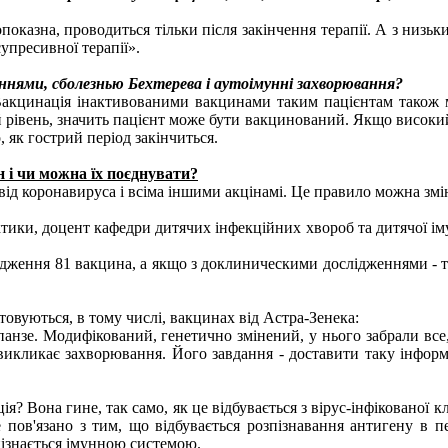
показна, проводиться тільки після закінчення терапії. А з низь
упресивної терапії».
ннями, сболезнью Бехтерева і аутоімунні захворювання?
. Вакцинація інактивованими вакцинами таким пацієнтам також 
й рівень, значить пацієнт може бути вакцинований. Якщо високий
, як гострий період закінчиться.
 і чи можна їх поєднувати?
ід коронавируса і всіма іншими акцінамі. Це правило можна змін
ктики, доцент кафедри дитячих інфекційних хвороб та дитячої і
слідження 81 вакцина, а якщо з доклиническими дослідженнями - т
товуються, в тому числі, вакцинах від Астра-Зенека:
панзе. Модифікований, генетично змінений, у нього забрали все
 викликає захворювання. Його завдання - доставити таку інфор
кція? Вона гине, так само, як це відбувається з вірус-інфіковано
Це пов'язано з тим, що відбувається розпізнавання антигену в п
пізнається імунною системою.