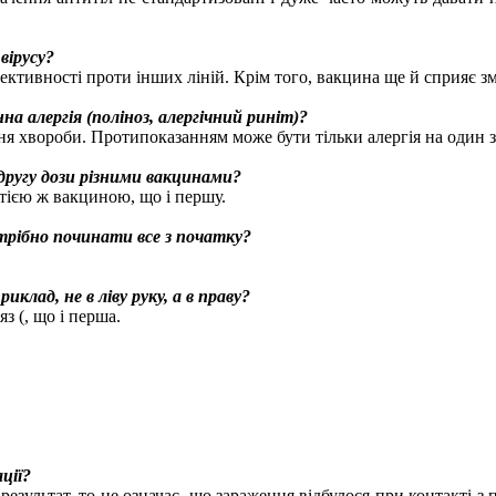
вірусу?
фективності проти інших ліній. Крім того, вакцина ще й сприяє 
а алергія (поліноз, алергічний риніт)?
ння хвороби. Протипоказанням може бути тільки алергія на один 
ругу дози різними вакцинами?
тією ж вакциною, що і першу.
трібно починати все з початку?
лад, не в ліву руку, а в праву?
з (, що і перша.
ції?
результат, то це означає, що зараження відбулося при контакті з п