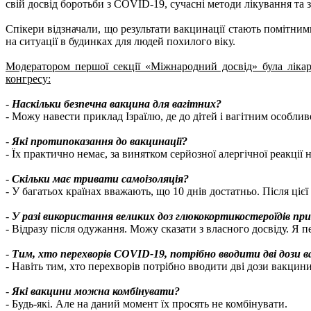
свій досвід боротьби з COVID-19, сучасні методи лікування та
Спікери відзначали, що результати вакцинації стають помітними
на ситуації в будинках для людей похилого віку.
Модератором першої секції «Міжнародний досвід» була лік
конгресу:
-
Наскільки безпечна вакцина для вагітних?
- Можу навести приклад Ізраїлю, де до дітей і вагітним особли
-
Які протипоказання до вакцинації?
- Їх практично немає, за винятком серйозної алергічної реакці
-
Скільки має тривати самоізоляція?
- У багатьох країнах вважають, що 10 днів достатньо. Після ціє
-
У разі використання великих доз глюкокортикостероїдів при
- Відразу після одужання. Можу сказати з власного досвіду. Я п
-
Тим, хто перехворів COVID-19, потрібно вводити дві дози в
- Навіть тим, хто перехворів потрібно вводити дві дози вакцини
-
Які вакцини можна комбінувати?
- Будь-які. Але на даний момент їх просять не комбінувати.