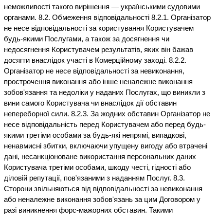
неможливості такого вирішення — українськими судовими
органами. 8.2. Обмеження відповідальності 8.2.1. Організатор
не несе відповідальності за користування Користувачем
будь-якими Послугами, а також за досягнення чи
недосягнення Користувачем результатів, яких він бажав
досягти внаслідок участі в Комерційному заході. 8.2.2.
Організатор не несе відповідальності за невиконання,
прострочення виконання або інше неналежне виконання
зобов'язання та недоліки у наданих Послугах, що виникли з
вини самого Користувача чи внаслідок дії обставин
непереборної сили. 8.2.3. За жодних обставин Організатор не
несе відповідальність перед Користувачем або перед будь-
якими третіми особами за будь-які непрямі, випадкові,
ненавмисні збитки, включаючи упущену вигоду або втрачені
дані, несанкціоноване використання персональних даних
Користувача третіми особами, шкоду честі, гідності або
діловій репутації, пов'язаними з наданням Послуг. 8.3.
Сторони звільняються від відповідальності за невиконання
або неналежне виконання зобов'язань за цим Договором у
разі виникнення форс-мажорних обставин. Такими