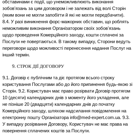
обставинами є події, що унеможливлюють виконання
зобов'язань за цим договором і не залежать від волі Сторін
(яким вони не могли запобігти й які не могли передбачити).
8.4. У разі виникнення форс-мажорних обставин, що роблять
неможливим виконання Організатором своїх зобов'язань
щодо проведення Комерційного заходу, кошти сплачені за
Послуги не повертаються. В такому випадку, Сторони ведуть
переговори щодо можливості перенесення надання Послуг на
інший термін.
СТРОК ДІЇ ДОГОВОРУ
9.1. Договір є публічним та діє протягом всього строку
користування Послугами або до його припинення будь-якою зі
Сторін. 9.2. Користувач має право розірвати Договір протягом
10 (десяти) календарних днів з моменту його укладення, але
не пізніше 20 (двадцяти) календарних днів до початку
Комерційного заходу, шляхом надсилання повідомлення на
електронну пошту Організатора info@med-expert.com.ua. 9.3.
У випадку розірвання Договору, Користувач не має права на
повернення сплачених коштів за Послуги.