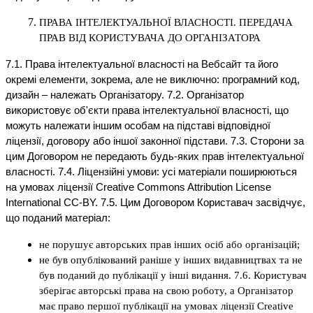
ПРАВА ІНТЕЛЕКТУАЛЬНОЇ ВЛАСНОСТІ. ПЕРЕДАЧА
ПРАВ ВІД КОРИСТУВАЧА ДО ОРГАНІЗАТОРА
7.1. Права інтелектуальної власності на Вебсайт та його
окремі елементи, зокрема, але не виключно: програмний код,
дизайн – належать Організатору. 7.2. Організатор
використовує об'єкти права інтелектуальної власності, що
можуть належати іншим особам на підставі відповідної
ліцензії, договору або іншої законної підстави. 7.3. Сторони за
цим Договором не передають будь-яких прав інтелектуальної
власності. 7.4. Ліцензійні умови: усі матеріали поширюються
на умовах ліцензії Creative Commons Attribution License
International CC-BY. 7.5. Цим Договором Користавач засвідчує,
що поданий матеріал:
не порушує авторських прав інших осіб або організацій;
не був опублікований раніше у інших видавництвах та не
був поданий до публікації у інші видання. 7.6. Користувач
зберігає авторські права на свою роботу, а Організатор
має право першої публікації на умовах ліцензії Creative