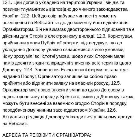
12.1. Цей договір укладено на території України і він діє та
повинен тлумачитись відповідно до чинного законодавства
України. 12.2. Цей договір набуває чинності з моменту
розміщення на Вебсайті та діє до моменту його відкликання
Організатором. Він не вимагає двостороннього підписання та є
дійсним для Сторін в електронному вигляді. 12.3. Користувач,
прийнявши умови Публічної оферти, підтверджує, що до
укладання Договору уважно ознайомився з його умовами,
йому зрозумілі всі істотні умови, щодо яких Сторони мали
намір досягти згоди та юридичні значення всіх термінів цього
Договору. 12.4. Заповнення Електронної форми не гарантує
надання Послуг, Організатор залишає за собою право
прийняти або відхилити заявку на власний розсуд. 12.5.
Організатор має право вносити зміни до цього Договору в
односторонньому порядку. Крім того, зміни до Договору також
можуть бути внесені за взаємною згодою Сторін в порядку,
передбаченому чинним законодавством України. 12.6.
Актуальна редакція Договору знаходиться у вільному доступі
на Вебсайті.
АДРЕСА ТА РЕКВІЗИТИ ОРГАНІЗАТОРА: