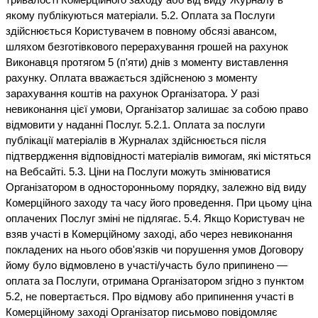
тривалості Комерційного заходу або від виду Журналу в
якому публікуються матеріали. 5.2. Оплата за Послуги
здійснюється Користувачем в повному обсязі авансом,
шляхом безготівкового перерахування грошей на рахунок
Виконавця протягом 5 (п'яти) днів з моменту виставлення
рахунку. Оплата вважається здійсненою з моменту
зарахування коштів на рахунок Організатора. У разі
невиконання цієї умови, Організатор залишає за собою право
відмовити у наданні Послуг. 5.2.1. Оплата за послуги
публікації матеріалів в Журналах здійснюється після
підтвердження відповідності матеріалів вимогам, які містяться
на Вебсайті. 5.3. Ціни на Послуги можуть змінюватися
Організатором в односторонньому порядку, залежно від виду
Комерційного заходу та часу його проведення. При цьому ціна
оплачених Послуг зміні не підлягає. 5.4. Якщо Користувач не
взяв участі в Комерційному заході, або через невиконання
покладених на нього обов'язків чи порушення умов Договору
йому було відмовлено в участі/участь було припинено —
оплата за Послуги, отримана Організатором згідно з пунктом
5.2, не повертається. Про відмову або припинення участі в
Комерційному заході Організатор письмово повідомляє