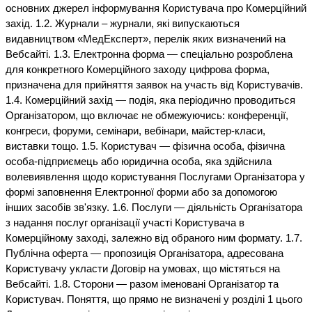
основних джерел інформування Користувача про Комерційний
захід. 1.2. Журнали – журнали, які випускаються
видавництвом «МедЕксперт», перелік яких визначений на
Вебсайті. 1.3. Електронна форма — спеціально розроблена
для конкретного Комерційного заходу цифрова форма,
призначена для прийняття заявок на участь від Користувачів.
1.4. Комерційний захід — подія, яка періодично проводиться
Організатором, що включає не обмежуючись: конференції,
конгреси, форуми, семінари, вебінари, майстер-класи,
виставки тощо. 1.5. Користувач — фізична особа, фізична
особа-підприємець або юридична особа, яка здійснила
волевиявлення щодо користування Послугами Організатора у
формі заповнення Електронної форми або за допомогою
інших засобів зв'язку. 1.6. Послуги — діяльність Організатора
з надання послуг організації участі Користувача в
Комерційному заході, залежно від обраного ним формату. 1.7.
Публічна оферта — пропозиція Організатора, адресована
Користувачу укласти Договір на умовах, що містяться на
Вебсайті. 1.8. Сторони — разом іменовані Організатор та
Користувач. Поняття, що прямо не визначені у розділі 1 цього