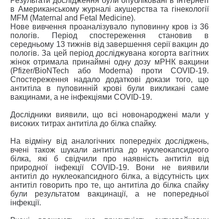
Результати дослідження були опубліковані в Інтернеті
в Американському журналі акушерства та гінекології
MFM (Maternal and Fetal Medicine).
Нове вивчення проаналізувало пуповинну кров із 36
пологів. Період спостереження становив в
середньому 13 тижнів від завершення серії вакцин до
пологів. За цей період досліджувана когорта вагітних
жінок отримала принаймні одну дозу мРНК вакцини
(Pfizer/BioNTech або Moderna) проти COVID-19.
Спостереження надало додаткові докази того, що
антитіла в пуповинній крові були викликані саме
вакцинами, а не інфекціями COVID-19.
Дослідники виявили, що всі новонароджені мали у
високих титрах антитіла до білка спайку.
На відміну від аналогічних попередніх досліджень,
вчені також шукали антитіла до нуклеокапсидного
білка, які б свідчили про наявність антитіл від
природної інфекції COVID-19. Вони не виявили
антитіл до нуклеокапсидного білка, а відсутність цих
антитіл говорить про те, що антитіла до білка спайку
були результатом вакцинації, а не попередньої
інфекції.