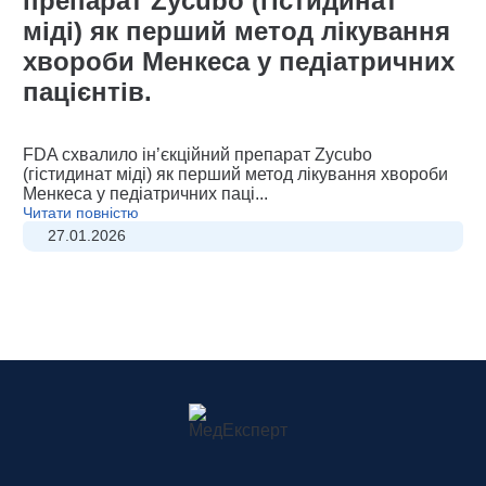
препарат Zycubo (гістидинат
міді) як перший метод лікування
хвороби Менкеса у педіатричних
пацієнтів.
FDA схвалило інʼєкційний препарат Zycubo
(гістидинат міді) як перший метод лікування хвороби
Менкеса у педіатричних паці...
Читати повністю
27.01.2026
Термін тестування БПР
продовжено до 72 годин
Офтальмологічні катастрофи та
Дієтичні добавки: міфи та
коморбідність: сучасний погляд
наукові факти
Дорогі медичні працівники та провайдери БПР!
Біостатистика та епідеміологія:
на складні випадки
Маємо найочікуванішу новину: ми щойно отримали
як Data Scientist може допомогти
лист від Міністра охорони...
Дієтичні добавки вже давно є невід’ємною частиною
Читати повністю
у боротьбі з пандеміями