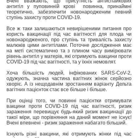
Вчені вважають, що присутність антиспайкових
антитіл у пуповинній крові повинна, принаймні
теоретично, забезпечити новонародженим певний
ступінь захисту проти COVID-19.
Все ж таки залишаються невирішеними питання про
користь вакцинації під час вагітності для плода чи
новонародженого, про ступінь та тривалість захисту
малюків цими антитілами. Поточне дослідження має
на меті систематично та з плином часу вимірювати
рівень антитіл у матерів, які отримують вакцини проти
COVID-19 під час вагітності, та у їхніх немовлят.
Хоча більшість людей, інфікованих SARS-CoV-2,
одужують, значна частина вагітних жінок серйозно
хворіє. А із нещодавнім зростанням варіанту Дельта
вагітних пацієнток стає все більше і більше.
При оцінці того, чи повинні пацієнтки отримувати
вакцини проти COVID-19 під час вагітності, ризик
зараження перевищує будь-який ризик вакцинації до
такої міри, що порівняння на даний момент не існує!
Вчені впевнені - ризик зараження набагато більший.
Існують різні вакцини, які отримують жінки під час