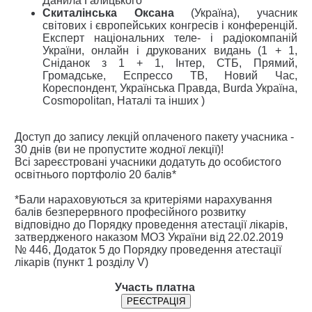
Данила Галицького
Скиталінська Оксана
(Україна), учасник
світових і європейських конгресів і конференцій.
Експерт національних теле- і радіокомпаній
України, онлайн і друкованих видань (1 + 1,
Сніданок з 1 + 1, Інтер, СТБ, Прямий,
Громадське, Еспрессо ТВ, Новий Час,
Кореспондент, Українська Правда, Burda Україна,
Cosmopolitan, Наталі та інших )
Доступ до запису лекцій оплаченого пакету учасника -
30 днів (ви не пропустите жодної лекції)!
Всі зареєстровані учасники додатуть до особистого
освітнього портфоліо 20 балів*
*Бали нараховуються за критеріями нарахування
балів безперервного професійного розвитку
відповідно до Порядку проведення атестації лікарів,
затвердженого наказом МОЗ України від 22.02.2019
№ 446, Додаток 5 до Порядку проведення атестації
лікарів (пункт 1 розділу V)
Участь платна