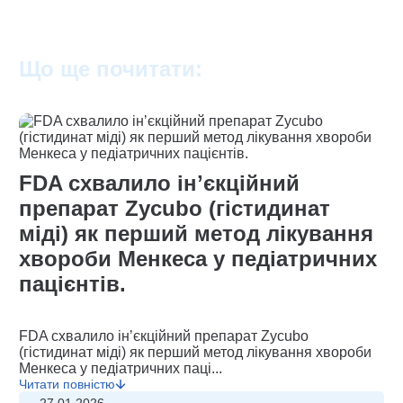
Що ще почитати:
FDA схвалило інʼєкційний
препарат Zycubo (гістидинат
міді) як перший метод лікування
хвороби Менкеса у педіатричних
пацієнтів.
FDA схвалило інʼєкційний препарат Zycubo
(гістидинат міді) як перший метод лікування хвороби
Менкеса у педіатричних паці...
Читати повністю
27.01.2026