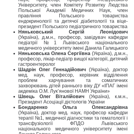
Університету, член Комітету Розвитку Людства
Польської Академії Медичних Наук, член
правління Польського товариства
ендокринології та дитячої діабетології та віце-
президент Польського педіатричного товариства
Няньковський Сергій Леонідович
(Україна), д.м.н., професор, завідувач кафедри
педіатрії №1 Львівського національного
медичного університету імені Данила Галицького
Няньковська Олена Сергіївна
(Україна), д.м.н.,
професор, лікар-педіатр вищої категорії, дитячий
гастроентеролог
Шадрін Олег Геннадійович
(Україна), доктор
мед. наук, професор, керівник відділення
проблем харчування та соматичних
захворювань дітей раннього віку ДУ «ІПАГ імені
акдеміка О.М. Лук’янової НАМН України»
Швець Олег Віталійович
(Україна), к.м.н.,
Президент Асоціації дієтологів України
Бондаренко Ольга Олександрівна
(Україна), доктор мед. наук, професор кафедри
терапії №1, медичної діагностики та гематології і
трансфузіології ФПДО Львівського
національного медичного університету імені