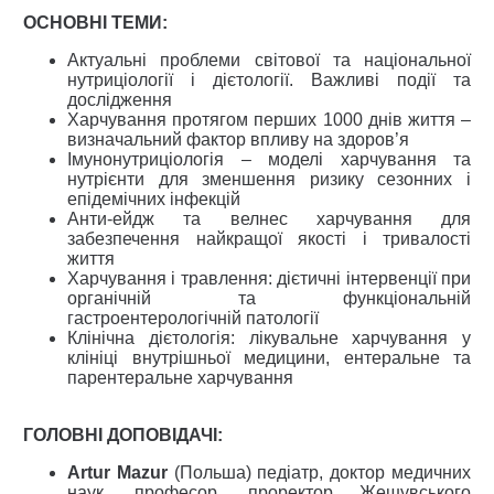
ОСНОВНІ ТЕМИ:
Актуальні проблеми світової та національної
нутриціології і дієтології. Важливі події та
дослідження
Харчування протягом перших 1000 днів життя –
визначальний фактор впливу на здоров’я
Імунонутриціологія – моделі харчування та
нутрієнти для зменшення ризику сезонних і
епідемічних інфекцій
Анти-ейдж та велнес харчування для
забезпечення найкращої якості і тривалості
життя
Харчування і травлення: дієтичні інтервенції при
органічній та функціональній
гастроентерологічній патології
Клінічна дієтологія: лікувальне харчування у
клініці внутрішньої медицини, ентеральне та
парентеральне харчування
ГОЛОВНІ ДОПОВІДАЧІ:
Artur Mazur
(Польша) педіатр, доктор медичних
наук, професор, проректор Жешувського