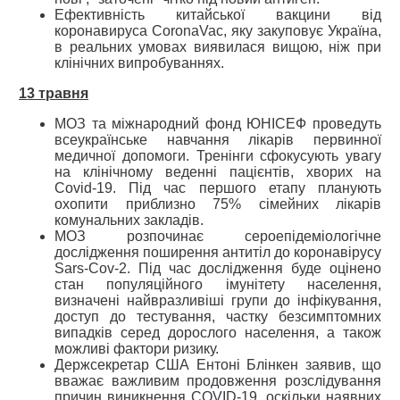
Ефективність китайської вакцини від
коронавируса CoronaVac, яку закуповує Україна,
в реальних умовах виявилася вищою, ніж при
клінічних випробуваннях.
13 травня
МОЗ та міжнародний фонд ЮНІСЕФ проведуть
всеукраїнське навчання лікарів первинної
медичної допомоги. Тренінги сфокусують увагу
на клінічному веденні пацієнтів, хворих на
Covid-19. Під час першого етапу планують
охопити приблизно 75% сімейних лікарів
комунальних закладів.
МОЗ розпочинає сероепідеміологічне
дослідження поширення антитіл до коронавірусу
Sars-Cov-2. Під час дослідження буде оцінено
стан популяційного імунітету населення,
визначені найвразливіші групи до інфікування,
доступ до тестування, частку безсимптомних
випадків серед дорослого населення, а також
можливі фактори ризику.
Держсекретар США Ентоні Блінкен заявив, що
вважає важливим продовження розслідування
причин виникнення COVID-19, оскільки наявних