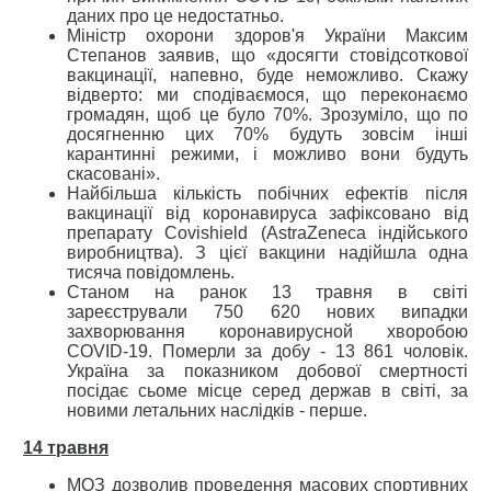
даних про це недостатньо.
Міністр охорони здоров'я України Максим
Степанов заявив, що «досягти стовідсоткової
вакцинації, напевно, буде неможливо. Скажу
відверто: ми сподіваємося, що переконаємо
громадян, щоб це було 70%. Зрозуміло, що по
досягненню цих 70% будуть зовсім інші
карантинні режими, і можливо вони будуть
скасовані».
Найбільша кількість побічних ефектів після
вакцинації від коронавируса зафіксовано від
препарату Covishield (AstraZeneca індійського
виробництва). З цієї вакцини надійшла одна
тисяча повідомлень.
Станом на ранок 13 травня в світі
зареєстрували 750 620 нових випадки
захворювання коронавирусной хворобою
COVID-19. Померли за добу - 13 861 чоловік.
Україна за показником добової смертності
посідає сьоме місце серед держав в світі, за
новими летальних наслідків - перше.
14 травня
МОЗ дозволив проведення масових спортивних