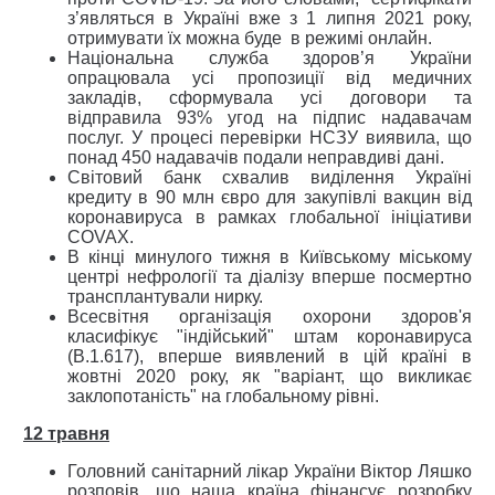
з’являться в Україні вже з 1 липня 2021 року,
отримувати їх можна буде в режимі онлайн.
Національна служба здоров’я України
опрацювала усі пропозиції від медичних
закладів, сформувала усі договори та
відправила 93% угод на підпис надавачам
послуг. У процесі перевірки НСЗУ виявила, що
понад 450 надавачів подали неправдиві дані.
Світовий банк схвалив виділення Україні
кредиту в 90 млн євро для закупівлі вакцин від
коронавируса в рамках глобальної ініціативи
COVAX.
В кінці минулого тижня в Київському міському
центрі нефрології та діалізу вперше посмертно
трансплантували нирку.
Всесвітня організація охорони здоров'я
класифікує "індійський" штам коронавируса
(B.1.617), вперше виявлений в цій країні в
жовтні 2020 року, як "варіант, що викликає
заклопотаність" на глобальному рівні.
12 травня
Головний санітарний лікар України Віктор Ляшко
розповів, що наша країна фінансує розробку