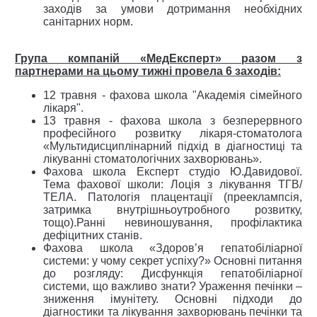
заходів за умови дотримання необхідних
санітарних норм.
Група компаній «МедЕксперт» разом з
партнерами на цьому тижні провела 6 заходів:
12 травня - фахова школа "Академія сімейного
лікаря".
13 травня - фахова школа з безперервного
професійного розвитку лікаря-стоматолога
«Мультидисциплінарний підхід в діагностиці та
лікуванні стоматологічних захворювань».
Фахова школа Експерт студіо Ю.Давидової.
Тема фахової школи: Лоція з лікування ТГВ/
ТЕЛА. Патологія плацентації (прееклампсія,
затримка внутрішньоутробного розвитку,
тощо).Ранні невиношування, профілактика
дефіцитних станів.
Фахова школа «Здоров’я гепатобіліарної
системи: у чому секрет успіху?» Основні питання
до розгляду: Дисфункція гепатобіліарної
системи, що важливо знати? Ураження печінки –
зниження імунітету. Основні підходи до
діагностики та лікування захворювань печінки та