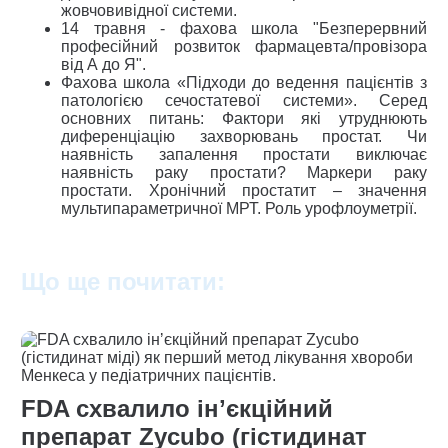
жовчовивідної системи.
14 травня - фахова школа "Безперервний
професійний розвиток фармацевта/провізора
від А до Я".
Фахова школа «Підходи до ведення пацієнтів з
патологією сечостатевої системи». Серед
основних питань: Фактори які утруднюють
диференціацію захворювань простат. Чи
наявність запалення простати виключає
наявність раку простати? Маркери раку
простати. Хронічний простатит – значення
мультипараметричної МРТ. Роль урофлоуметрії.
Що ще почитати:
FDA схвалило інʼєкційний
препарат Zycubo (гістидинат