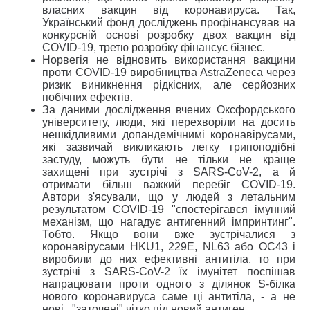
власних вакцин від коронавируса. Так,
Український фонд досліджень профінансував на
конкурсній основі розробку двох вакцин від
COVID-19, третю розробку фінансує бізнес.
Норвегія не відновить використання вакцини
проти COVID-19 виробництва AstraZeneca через
ризик виникнення рідкісних, але серйозних
побічних ефектів.
За даними дослідження вчених Оксфордського
університету, люди, які перехворіли на досить
нешкідливими допандемічнимі коронавірусами,
які зазвичай викликають легку грипоподібні
застуду, можуть бути не тільки не краще
захищені при зустрічі з SARS-CoV-2, а й
отримати більш важкий перебіг COVID-19.
Автори з'ясували, що у людей з летальним
результатом COVID-19 "спостерігався імунний
механізм, що нагадує антигенний імпринтинг".
Тобто. Якщо вони вже зустрічалися з
коронавірусами HKU1, 229E, NL63 або OC43 і
виробили до них ефективні антитіла, то при
зустрічі з SARS-CoV-2 їх імунітет поспішав
напрацювати проти одного з ділянок S-білка
нового коронавируса саме ці антитіла, - а не
нові , "заточені" чітко під новий антиген.