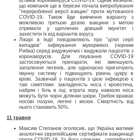
штамів коронавируса COVID-19. Однак визнали,
що компанія ще в березні почала випробування
"переробленої версії вакцин" проти мутованого
COVID-19. Також йде вивчення варіанту з
можливою третьою дозою вакцини з метою
отримати у щеплених довший імунітет і
захистити їх від варіантів вірусу.
Лікарі в Індії повідомляють про "цілої серії
випадків" інфікування мукормікоз (чорним
Рибка) серед видужуючих і видужали пацієнтів з
коронавірусів. Для лікування COVID-19
застосовуються препарати, які зменшують
запалення легенів, але одночасно пригнічують
імунну систему і підвищують рівень цукру в
крові. Зазвичай у пацієнтів з цією інфекцією є
такі симптоми: закладеність носа і кровотеча,
набряк і біль в оці, втрата зору, навколо носа
можуть бути чорні ділянки шкіри. Грибок вражає
носові пазухи, легені і мозок. Смертність від
нього становить 50%.
11 травня
Максим Степанов оголосив, що Україна матиме
аналогічні європейським сертифікати вакцинації
проти COVID-19. За його словами, сертифікати