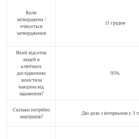
Коли
затверджена /
11 грудня
очікується
затвердження
Який відсоток
людей в
клінічних
дослідженнях
95%
захистила
вакцина від
зараження?
Скільки потрібно
Дві дози з інтервалом у 3 
заштриків?