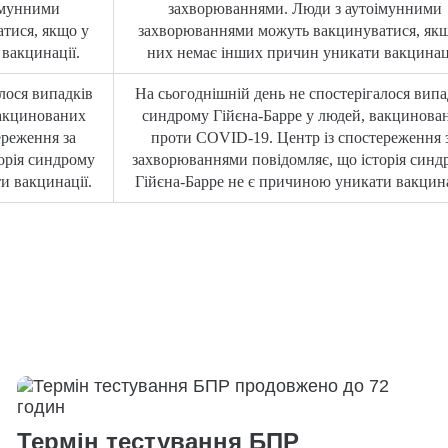
імунними
захворюваннями. Люди з аутоімунними
тися, якщо у
захворюваннями можуть вакцинуватися, якщ
вакцинації.
них немає інших причин уникати вакцинаці
лося випадків
На сьогоднішній день не спостерігалося випа
вакцинованих
синдрому Гійєна-Барре у людей, вакцинова
ереження за
проти COVID-19. Центр із спостереження 
орія синдрому
захворюваннями повідомляє, що історія синд
и вакцинації.
Гійєна-Барре не є причиною уникати вакцина
Термін тестування БПР