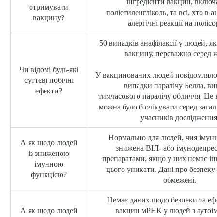
інгредієнти вакцин, вклю
отримувати
поліетиленгліколь, та всі, хто в 
вакцину?
алергічні реакції на полісо
50 випадків анафілаксії у людей, я
вакцину, переважно серед ж
Чи відомі будь-які
У вакцинованих людей повідомляло
суттєві побічні
випадки паралічу Белла, в
ефекти?
тимчасового паралічу обличчя. Це н
можна було б очікувати серед загаль
учасників дослідження
Нормально для людей, чия імун
А як щодо людей
знижена ВІЛ- або імунодепр
із зниженою
препаратами, якщо у них немає і
імунною
цього уникати. Дані про безпеку 
функцією?
обмежені.
Немає даних щодо безпеки та еф
А як щодо людей
вакцин мРНК у людей з ауто