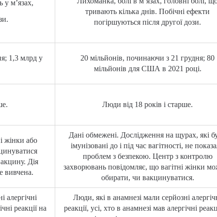
Лихоманка, болі в м’язах, головні болі, щ
ь у м’язах,
тривають кілька днів. Побічні ефекти
зи.
погіршуються після другої дози.
я; 1,3 млрд у
20 мільйонів, починаючи з 21 грудня; 80
мільйонів для США в 2021 році.
ше.
Люди від 18 років і старше.
Дані обмежені. Дослідження на щурах, які б
і жінки або
імунізовані до і під час вагітності, не показ
кцинуватися
проблем з безпекою. Центр з контролю
акцину. Дія
захворювань повідомляє, що вагітні жінки м
е вивчена.
обирати, чи вакцинуватися.
і алергічні
Люди, які в анамнезі мали серйозні алергіч
ічні реакції на
реакції, усі, хто в анамнезі мав алергічні реакц