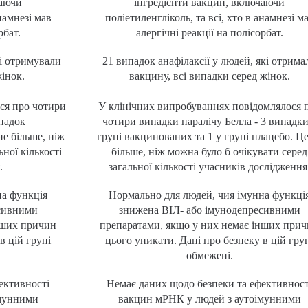
чаючи
інгредієнти вакцин, включаючи
анамнезі мав
поліетиленгліколь, та всі, хто в анамнезі м
рбат.
алергічні реакції на полісорбат.
кі отримували
21 випадок анафілаксії у людей, які отрима
інок.
вакцину, всі випадки серед жінок.
ся про чотири
У клінічних випробуваннях повідомлялося 
ипадок
чотири випадки паралічу Белла - 3 випадки
е більше, ніж
групі вакцинованих та 1 у групі плацебо. Це
ної кількості
більше, ніж можна було б очікувати серед
.
загальної кількості учасників дослідження
на функція
Нормально для людей, чия імунна функці
есивними
знижена ВІЛ- або імунодепресивними
нших причин
препаратами, якщо у них немає інших при
в цій групі
цього уникати. Дані про безпеку в цій гру
обмежені.
ективності
Немає даних щодо безпеки та ефективност
імунними
вакцин мРНК у людей з аутоімунними