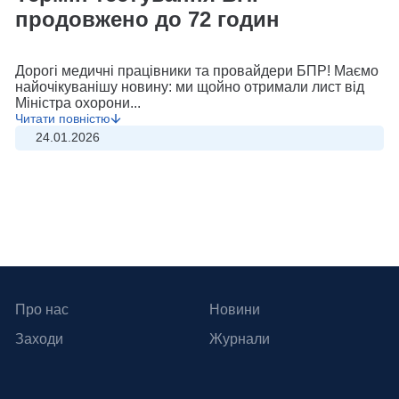
продовжено до 72 годин
Дорогі медичні працівники та провайдери БПР! Маємо
найочікуванішу новину: ми щойно отримали лист від
Міністра охорони...
Читати повністю
24.01.2026
Про нас
Новини
Біостатистика та епідеміологія: як
Заходи
Журнали
Data Scientist може допомогти у
боротьбі з пандеміями