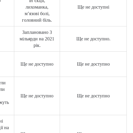
о
ін’єкції,
лихоманка,
Ще не доступні
м’язові болі,
головний біль.
Заплановано 3
мільярди на 2021
Ще не доступно.
рік.
Ще не доступно
Ще не доступно
ули
али
Ще не доступно
Ще не доступно
ожуть
ні
ії на