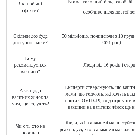
Втома, головний біль, озноб, біл
Які побічні
ефекти?
особливо після другої до
Скільки доз буде
50 мільйонів, починаючи з 18 грудн
доступно і коли?
2021 році.
Кому
рекомендується
Люди від 16 років і стар
вакцина?
Експерти стверджують, що вагітн
А як щодо
мами, що годують, які хочуть ва
вагітних жінок та
проти COVID-19, слід отримати в
мам, що годують?
вакцини на вагітних жінок ще н
Люди, які в анамнезі мали серйозн
Чи є ті, хто не
реакції, усі, хто в анамнезі мав алерг
повинен