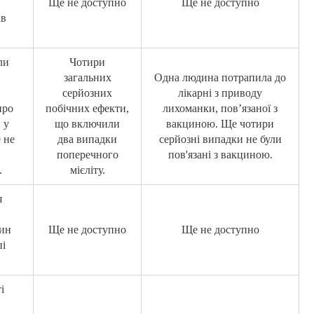
Ще не доступно
Ще не доступно
ав
ли
Чотири
загальних
Одна людина потрапила до
серйозних
лікарні з приводу
про
побічних ефекти,
лихоманки, пов’язаної з
 у
що включили
вакциною. Ще чотири
 не
два випадки
серйозні випадки не були
поперечного
пов'язані з вакциною.
.
мієліту.
я
чин
Ще не доступно
Ще не доступно
пі
і