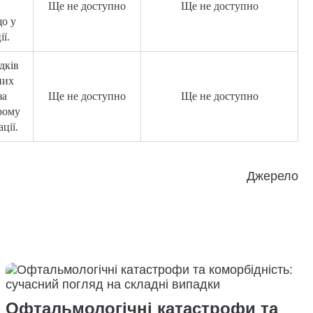
Ще не доступно
Ще не доступно
о у
ї.
дків
них
за
Ще не доступно
Ще не доступно
рому
ції.
Джерело
Офтальмологічні катастрофи та