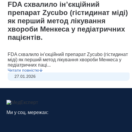
FDA схвалило інʼєкційний
препарат Zycubo (гістидинат міді)
як перший метод лікування
хвороби Менкеса у педіатричних
пацієнтів.
FDA схвалило інʼєкційний препарат Zycubo (гістидинат
міді) як перший метод лікування хвороби Менкеса у
педіатричних паці...
Читати повністю
27.01.2026
Дієтичні добавки: міфи та наукові
факти
Ми у соц. мережах:
Дієтичні добавки вже давно є невід’ємною частиною
сучасної медицини та здорового способу життя. Проте