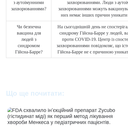
з аутоімунними
захворюваннями. Люди з ауто
захворюваннями?
захворюваннями можуть вакцинува
них немає інших причин уникати 
Чи безпечна
На сьогоднішній день не спостеріга
вакцина для
синдрому Гійєна-Барре у людей, 
людей з
проти COVID-19. Центр із спост
синдромом
захворюваннями повідомляє, що іст
Гійєна-Барре?
Гійєна-Барре не є причиною уникат
Що ще почитати: