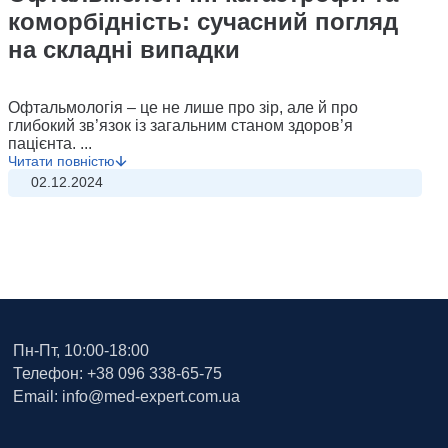
коморбідність: сучасний погляд
на складні випадки
Офтальмологія – це не лише про зір, але й про
глибокий зв’язок із загальним станом здоров’я
пацієнта. ...
Читати повністю
02.12.2024
Пн-Пт, 10:00-18:00
Телефон: +38 096 338-65-75
Email: info@med-expert.com.ua