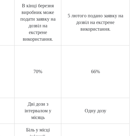
В кінці березня
виробник може
5 лютого подано заявку на
подати заявку на
дозвіл на екстрене
дозвіл на
використання.
екстрене
використання.
70%
66%
Дві дози з
інтервалом у
Одну дозу
місяць
Біль у місці