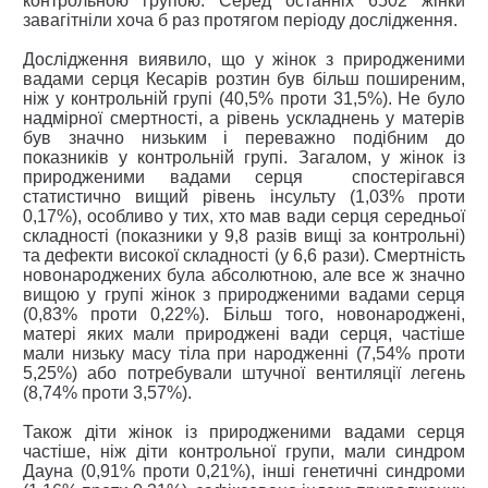
контрольною групою. Серед останніх 6502 жінки
завагітніли хоча б раз протягом періоду дослідження.
Дослідження виявило, що у жінок з природженими
вадами серця Кесарів розтин був більш поширеним,
ніж у контрольній групі (40,5% проти 31,5%). Не було
надмірної смертності, а рівень ускладнень у матерів
був значно низьким і переважно подібним до
показників у контрольній групі. Загалом, у жінок із
природженими вадами серця спостерігався
статистично вищий рівень інсульту (1,03% проти
0,17%), особливо у тих, хто мав вади серця середньої
складності (показники у 9,8 разів вищі за контрольні)
та дефекти високої складності (у 6,6 рази). Смертність
новонароджених була абсолютною, але все ж значно
вищою у групі жінок з природженими вадами серця
(0,83% проти 0,22%). Більш того, новонароджені,
матері яких мали природжені вади серця, частіше
мали низьку масу тіла при народженні (7,54% проти
5,25%) або потребували штучної вентиляції легень
(8,74% проти 3,57%).
Також діти жінок із природженими вадами серця
частіше, ніж діти контрольної групи, мали синдром
Дауна (0,91% проти 0,21%), інші генетичні синдроми