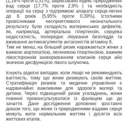
(1,16% проти 0,31%), зафіксовано індекс природжених
вад серця (17,7% проти 2,9% ) та необхідність
операції на серці з підтримкою апарату серце-легені
до 6 років (5,95% проти 0,39%). Істотними
провісниками несприятливого неонатального
результату були складність материнських дефектів,
як, наприклад, артеріальна гіпертензія, серцева
недостатність, попереднє лікування безпліддя та
вживання антикоагулянтів антагоністів вітаміну К.
Тим не менш, на більший ризик наражаються жінки з
важкою аортопатією, легеневою гіпертензією, важким
лівостороннім захворюванням клапанів серця або
значною дисфункцією лівого шлуночка.
Існують рідкісні випадки, коли лікарі не рекомендують
вагітність, тому що жінки ризикують своїм життям.
Стратифікація ризиків та медичне управління є
надзвичайно важливими для здоров’я матері та
дитини. Через підвищений ризик ускладнень, жінки
повинні проконсультуватися із фахівцем ще до
зачаття. Дане дослідження доповнює зростаючі
докази того, що жінки із природженими вадами серця
можуть жити нормальним життям і досягти всіх
життєвих етапів.