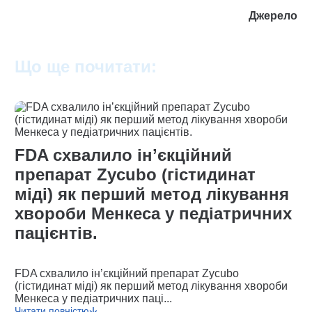
Джерело
Що ще почитати:
FDA схвалило інʼєкційний
препарат Zycubo (гістидинат
міді) як перший метод лікування
хвороби Менкеса у педіатричних
пацієнтів.
FDA схвалило інʼєкційний препарат Zycubo
(гістидинат міді) як перший метод лікування хвороби
Менкеса у педіатричних паці...
Читати повністю