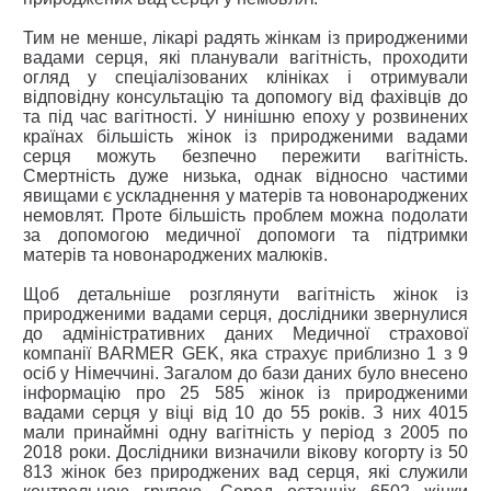
Тим не менше, лікарі радять жінкам із природженими
вадами серця, які планували вагітність, проходити
огляд у спеціалізованих клініках і отримували
відповідну консультацію та допомогу від фахівців до
та під час вагітності. У нинішню епоху у розвинених
країнах більшість жінок із природженими вадами
серця можуть безпечно пережити вагітність.
Смертність дуже низька, однак відносно частими
явищами є ускладнення у матерів та новонароджених
немовлят. Проте більшість проблем можна подолати
за допомогою медичної допомоги та підтримки
матерів та новонароджених малюків.
Щоб детальніше розглянути вагітність жінок із
природженими вадами серця, дослідники звернулися
до адміністративних даних Медичної страхової
компанії BARMER GEK, яка страхує приблизно 1 з 9
осіб у Німеччині. Загалом до бази даних було внесено
інформацію про 25 585 жінок із природженими
вадами серця у віці від 10 до 55 років. З них 4015
мали принаймні одну вагітність у період з 2005 по
2018 роки. Дослідники визначили вікову когорту із 50
813 жінок без природжених вад серця, які служили