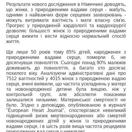
Результати нового дослідження в Німеччині доводять,
що жінки, з природженими вадами серця - мабуть,
одними з найважчих форм серцевих захворювань -
можуть витримати вагітність і мати власну сім'ю.
Прогрес у природженій кардіології та кардіохірургії
дозволяє більшості жінок із природженими вадами
серця вижити і вести відносно нормальний спосіб
життя.
Ще лише 50 років тому 85% дітей, народжених з
природженими вадами серця, померли б, не
досягнувши повноліття. Сьогодні понад 90% малюків
доживають до повноліття, а багато хто досягає
похилого віку. Аналізуючи адміністративні дані про
7512 вагітностей у 4015 жінок з природженою вадою
серця, вчені виявили, що частота ускладнень у матері
та новонародженої дитини була вищою, ніж у
контрольній групі, але абсолютні показники
залишалися низькими. Материнської смертності не
було. Згідно з доповіддю, опублікованою в журналі
"European Heart Journal", спостерігався невеликий
підвищений ризик мертвонароджених або смертей
новонароджених дітей у жінок із природженими
вадами серця, і в шість разів вища частота рецидивів
природжених вад серця у немовлят.