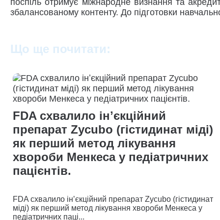
поспіль отримує міжнародне визнання та акред
збалансованому контенту. До підготовки навчально
Що ще почитати:
FDA схвалило інʼєкційний
препарат Zycubo (гістидинат міді)
як перший метод лікування
хвороби Менкеса у педіатричних
пацієнтів.
FDA схвалило інʼєкційний препарат Zycubo (гістидинат
міді) як перший метод лікування хвороби Менкеса у
педіатричних паці...