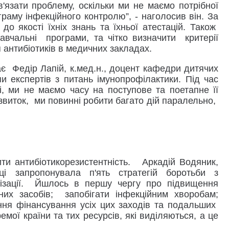
в'язати проблему, оскільки ми не маємо потрібної
раму інфекційного контролю”, - наголосив він. За
до якості їхніх знань та їхньої атестацій. Також
навчальні програми, та чітко визначити критерії
я антибіотиків в медичних закладах.
є Федір Лапій, к.мед.н., доцент кафедри дитячих
пи експертів з питань імунопрофілактики. Під час
і, ми не маємо часу на поступове та поетапне її
звиток, ми повинні робити багато дій паралельно,
ити антибіотикорезистентність. Аркадій Водяник,
запропонувала п'ять стратегій боротьби з
анізації. Йшлось в першу чергу про підвищення
их засобів; запобігати інфекційним хворобам;
ення фінансування усіх цих заходів та подальших
емої країни та тих ресурсів, які виділяються, а це