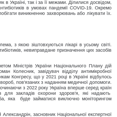
в Україні, так і за її межами. Ділилися досвідом,
нтибіотиків в умовах пандемії COVID-19. Окремо
побігати виникненню захворювань або лікувати їх.
ема, з якою зіштовхуються лікарі в усьому світі.
тибіотиків, невиправдане призначення цих засобів
етом Міністрів України
Національного Плану дій
ан Колесник, завідувач відділу антимікробної
кам Конгресу, що у 2021 році в Україні відбулось
 хвороб, пов'язаних з наданням медичної допомоги.
Починаючи з 2022 року Україна вперше серед країн
в для закладів охорони здоров'я, які надають
оба, яка буде займатися виключно моніторингом
 Александрін, засновник Національної експертної