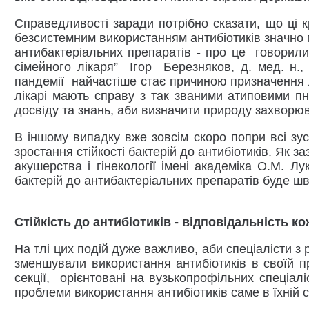
Справедливості заради потрібно сказати, що ці 
безсистемним використанням антибіотиків значно п
антибактеріальних препаратів - про це говорили 
сімейного лікаря” Ігор Березняков, д. мед. н.
пандемії найчастіше стає причиною призначення 
лікарі мають справу з так званими атиповими пн
досвіду та знань, аби визначити природу захворю
В іншому випадку вже зовсім скоро попри всі зу
зростання стійкості бактерій до антибіотиків. Як з
акушерства і гінекології імені академіка О.М. 
бактерій до антибактеріальних препаратів буде шв
Стійкість до антибіотиків - відповідальність к
На тлі цих подій дуже важливо, аби спеціалісти 
зменшували використання антибіотиків в своїй п
секції, орієнтовані на вузькопрофільних спеціал
проблеми використання антибіотиків саме в їхній 