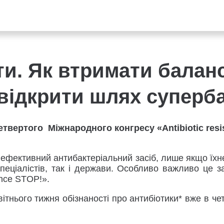
оти. Як втримати балан
 відкрити шлях суперб
етвертого Міжнародного конгресу «Antibiotic resi
к ефективний антибактеріальний засіб, лише якщо ї
спеціалістів, так і держави. Особливо важливо це 
ance STOP!»
.
нього тижня обізнаності про антибіотики* вже в четв