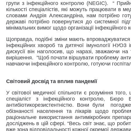
групи з інфекційного контролю (NEGIC). “ Прийня
кількості спеціалістів, які можуть працювати в 
словами Андрія Александріна, нам потрібно готув
державі потрібно повернутися до системної підг
мінімальних вимог щодо організації інфекційного 
Щоправда, подібні зміни мають впроваджуватися 
інфекційних хвороб та дитячої імунології НУОЗ і
дискусії він наголосив, що наразі, зважаючи на
вирішення. "Щоб почати віршувати проблему антиб
навчаючи інфекційного контролю, готуючи госпіталь
Світовий досвід та вплив пандемії
У світової медичної спільноти є розуміння того,
спеціаліст з інфекційного контролю, Бю
антибіотикорезистентністю. Вони були погодже
обізнаності населення та лікарів щодо пробл
раціональне використання антимікробних препара
досліджень в цій сфері. “Весь світ знає, що робит
вже зона відповідальності кожної окремої держави