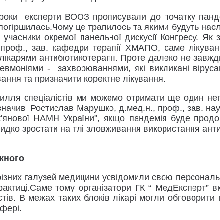
кроки експерти ВООЗ прописували до початку пандем
огіршилась.Чому це трапилось та якими будуть наслі
учасники окремої панельної дискусії Конгресу. Як з
, проф., зав. кафедри терапії ХМАПО, саме лікув
лікарями антибіотикотерапії. Проте далеко не завжд
евмоніями - захворюваннями, які викликані віруса
вання та призначити коректне лікування.
силля спеціалістів ми можемо отримати ще один нег
азначив Ростислав Марушко, д.мед.н., проф., зав. наук
Лук'янової НАМН України", якщо пандемія буде продо
идко зростати на тлі зловживання використання анти
ожного
з різних галузей медицини усвідомили свою персональ
рактиці.Саме тому організатори ГК “ МедЕксперт” 
істів. В межах таких блоків лікарі могли обговорити
сфері.