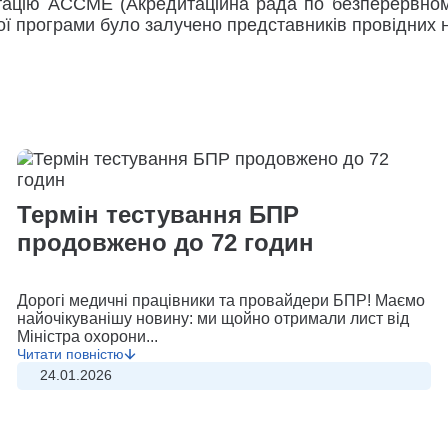
итацію ACCME (Акредитаційна рада по безперервном
ї програми було залучено представників провідних на
Термін тестування БПР
продовжено до 72 годин
Дорогі медичні працівники та провайдери БПР! Маємо
найочікуванішу новину: ми щойно отримали лист від
Міністра охорони...
Читати повністю
24.01.2026