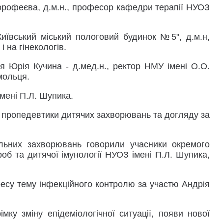
Дорофеєва, д.м.н., професор кафедри терапії НУОЗ
иївський міський пологовий будинок №5", д.м.н,
 на гінекологів.
ня Юрія Кучина - д.мед.н., ректор НМУ імені О.О.
омольця.
мені П.Л. Шупика.
 пропедевтики дитячих захворювань та догляду за
льних захворювань говорили учасники окремого
об та дитячої імунології НУОЗ імені П.Л. Шупика,
ресу тему інфекційного контролю за участю Андрія
мку зміну епідеміологічної ситуації, появи нової