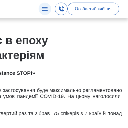
Особистий кабінет
с в епоху
актеріям
stance STOP!»
хнє застосування буде максимально регламентовано
за умов пандемії COVID-19. На цьому наголосили
ертий раз та зібрав 75 спікерів з 7 країн й понад