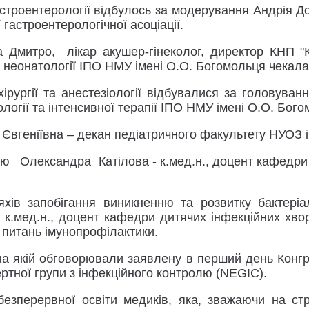
гастроентерології відбулось за модерування Андрія 
 гастроентерологічної асоціації.
 Дмитро, лікар акушер-гінеколог, директор КНП "К
неонатології ІПО НМУ імені О.О. Богомольця чекала і
ірургії та анестезіології відбувалися за головуван
ології та інтенсивної терапії ІПО НМУ імені О.О. Бог
Євгеніївна – декан педіатричного факультету НУОЗ і
тю Олександра Катілова - к.мед.н., доцент кафедри
хів запобігання виникненню та розвитку бактеріа
 к.мед.н., доцент кафедри дитячих інфекційних хвор
з питань імунопрофілактики.
 на якій обговорювали заявлену в перший день Конг
ртної групи з інфекційного контролю (NEGIC).
езперервної освіти медиків, яка, зважаючи на стрі