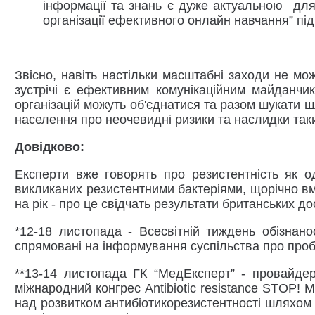
інформації та знань є дуже актуальною для
організації ефективного онлайн навчання” 
Звісно, навіть настільки масштабні заходи не мо
зустрічі є ефективним комунікаційним майданч
організацій можуть об'єднатися та разом шукати 
населення про неочевидні ризики та наслидки таки
Довідково:
Експерти вже говорять про резистентність як о
викликаних резистентними бактеріями, щорічно вми
на рік - про це свідчать результати британських до
*12-18 листопада - Всесвітній тиждень обізнано
спрямовані на інформування суспільства про пробл
**13-14 листопада ГК “МедЕксперт” - провайде
міжнародний конгрес Antibiotic resistance STOP! 
над розвитком антибіотикорезистентності шляхом 