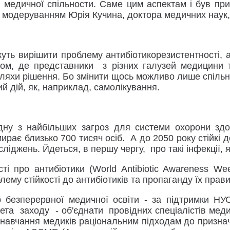
 медичної спільности. Саме цим аспектам і був пр
під модеруванням Юрія Кучина, доктора медичних нау
жуть вирішити проблему антибіотикорезистентності, 
иком, де представники з різних галузей медицини 
шляхи рішення. Бо змінити щось можливо лише спільн
й дій, як, наприклад, самолікування.
дну з найбільших загроз для системи охорони здор
рає близько 700 тисяч осіб. А до 2050 року стійкі до
сліджень. Йдеться, в першу чергу, про такі інфекції, 
сті про антибіотики (World Antibiotic Awareness We
ему стійкості до антибіотиків та пропаганду їх пра
р безперервної медичної освіти - за підтримки НУ
Мета заходу - об'єднати провідних спеціалістів мед
навчання медиків раціональним підходам до призначен