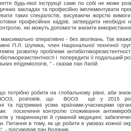
ття будь-якої інструкції саме по собі не може роз
медичних закладах та професійно імплементувати прог
ати таких спеціалістів, висуваючи жорсткі вимоги 
отовки професійних кадрів, затвердити необхідні 
контролю, які можуть допомогти знизити використанн
максимально оперативно - без зволікань. Так вважа
мені П.Л. Шупика, член Національної технічної гру
 темпи розвитку проблеми антибіотикорезистентност
іотикорезистентності і попередити її подальший ро
них епідеміологів, " - сказав пан Лапій.
 що потрібно робити на глобальному рівні, аби зниз
ро ВООЗ, розповів, що ВООЗ ще у 2015 році 
ні та підтримані усіма країнами-учасницями орг
еми; посилення контролю споживання антимікробн
тів у тваринництві й гуманній медицині; забезпеч
и. Питання в тому, як це робити в умовах кожної окр
”, - підсумував пан Водяник.