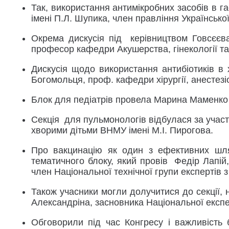
Так, використання антимікробних засобів в 
імені П.Л. Шупика, член правління Української
Окрема дискусія під керівництвом Говсєєва
професор кафедри Акушерства, гінекології та 
Дискусія щодо використання антибіотиків в х
Богомольця, проф. кафедри хірургії, анестезі
Блок для педіатрів провела Марина Маменко 
Секція для пульмонологів відбулася за учас
хворими дітьми ВНМУ імені М.І. Пирогова.
Про вакцинацію як один з ефективних шля
тематичного блоку, який провів Федір Лапій,
член Національної технічної групи експертів 
Також учасники могли долучитися до секції,
Александріна, засновника Національної експе
Обговорили під час Конгресу і важливість б