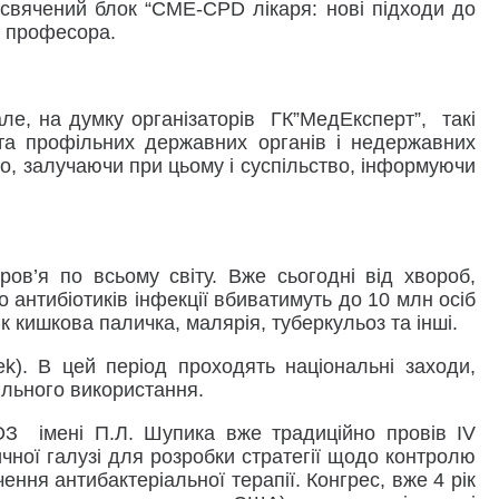
исвячений блок “CME-CPD лікаря: нові підходи до
к, професора.
але, на думку організаторів ГК”МедЕксперт”, такі
та профільних державних органів і недержавних
о, залучаючи при цьому і суспільство, інформуючи
ов’я по всьому світу. Вже сьогодні від хвороб,
 антибіотиків інфекції вбиватимуть до 10 млн осіб
як кишкова паличка, малярія, туберкульоз та інші.
ek). В цей період проходять національні заходи,
вильного використання.
ОЗ імені П.Л. Шупика вже традиційно провів IV
ичної галузі для розробки стратегії щодо контролю
ня антибактеріальної терапії. Конгрес, вже 4 рік