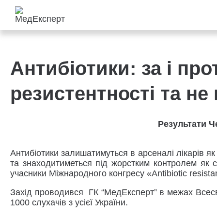
Антибіотики: за і пр
резистентності та не
Результати Ч
Антибіотики залишатимуться в арсеналі лікарів я
та знаходитиметься під жорстким контролем як 
учасники
Міжнародного конгресу «Antibiotic resist
Захід проводився ГК “МедЕксперт” в межах Всесвіт
1000 слухачів з усієї України.