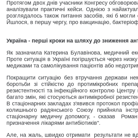
Протягом двох днів учасники Конгресу обговорювал
аналізували практичні кейси. Однією з найакту
розглядалось також питання засобів, які б могли
Йшлося, в першу чергу, про вакцинацію, бактеріо
Україна - перші кроки на шляху до зниження а
Як зазначила Катерина Булавінова, медичний екс
Проте ситуація в Україні погіршується через низ
медиками та самолікування пацієнтів або недотри
Покращити ситуацію без втручання держави нем
боротьби зі стійкістю до протимікробних препа
резистентності та інфекційного контролю Центру 
багато змін, які стосуються антимікробної резист
В стаціонарних закладах з'явився протокол профі
колишнього радянського Союзу прийняла інстр
стаціонарну медичну допомогу, - сказав Роман
призначення лікарями антибіотиків".
Але, на жаль, швидко отримати результати не вд