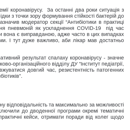
ії коронавірусу. За останні два роки ситуація з
дки з точки зору формування стійкості бактерій до
азначив модератор секції “Антибіотики в практиці
ання пневмоній як ускладнення COVID-19 під час
и вона є виправданою, адже часто в цих випадках
ми. І тут дуже важливо, аби лікар мав достатньо
ативний результат спалаху коронавірусу - значне
ово-організаційного відділу ДУ "Інститут педіатрії,
вжуватися довгий час, резистентність патогенних
біотиків”.
ну відповідальність та максимально за можливості
включили до дводенної програми окремі тематичні
 практичні кейси, отримати поради від колег щодо