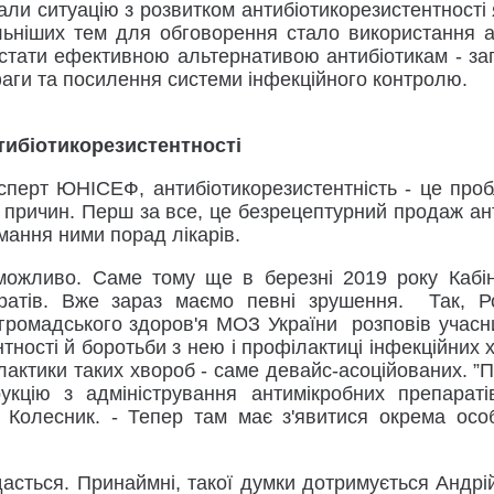
и ситуацію з розвитком антибіотикорезистентності як 
альніших тем для обговорення стало використання а
 стати ефективною альтернативою антибіотикам - за
фаги та посилення системи інфекційного контролю.
нтибіотикорезистентності
перт ЮНІСЕФ, антибіотикорезистентність - це пробл
ку причин. Перш за все, це безрецептурний продаж ан
мання ними порад лікарів.
ожливо. Саме тому ще в березні 2019 року Кабін
ратів
. Вже зараз маємо певні зрушення. Так, Ром
громадського здоров'я МОЗ України розповів учасни
ентності й боротьби з нею і профілактиці інфекційних
лактики таких хвороб - саме девайс-асоційованих. ”
укцію з адміністрування антимікробних препараті
 Колесник. - Тепер там має з'явитися окрема ос
асться. Принаймні, такої думки дотримується Андрій