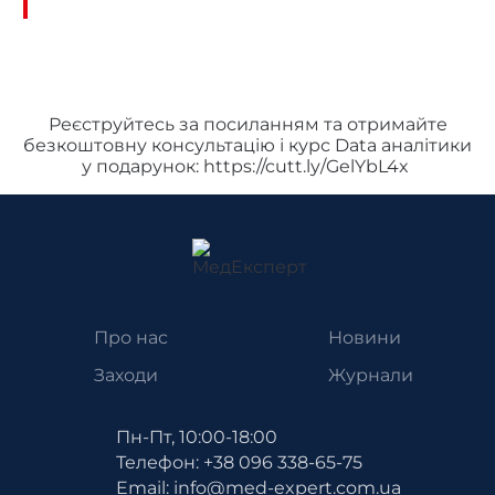
Реєструйтесь за посиланням та отримайте
безкоштовну консультацію і курс Data аналітики
у подарунок:
https://cutt.ly/GelYbL4x
Про нас
Новини
Заходи
Журнали
Пн-Пт, 10:00-18:00
Телефон: +38 096 338-65-75
Email: info@med-expert.com.ua