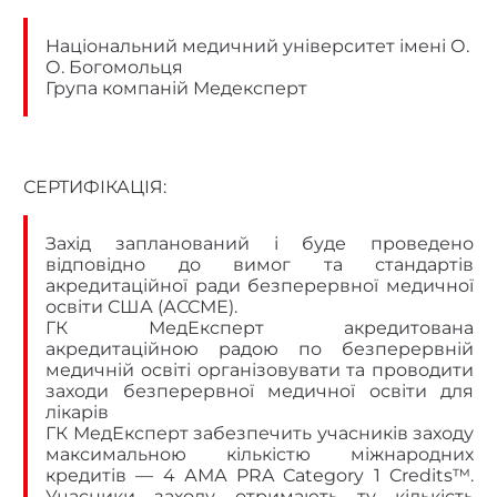
Національний медичний університет імені О.
О. Богомольця
Група компаній Медексперт
СЕРТИФІКАЦІЯ:
Захід запланований і буде проведено
відповідно до вимог та стандартів
акредитаційної ради безперервної медичної
освіти США (АССМЕ).
ГК МедЕксперт акредитована
акредитаційною радою по безперервній
медичній освіті організовувати та проводити
заходи безперервної медичної освіти для
лікарів
ГК МедЕксперт забезпечить учасників заходу
максимальною кількістю міжнародних
кредитів —
4 АМА PRA Category 1 Credits
™.
Учасники заходу отримають ту кількість