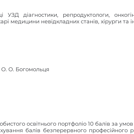
ці УЗД діагностики, репродуктологи, онкогін
арі медицини невідкладних станів, хірурги та ін
 О. О. Богомольця
собистого освітнього портфоліо 10 балів за ум
хування балів безперервного професійного р