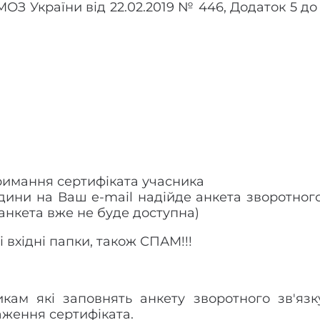
МОЗ України від 22.02.2019 № 446, Додаток 5 до
римання сертифіката учасника
ини на Ваш e-mail надійде анкета зворотного 
 анкета вже не буде доступна)
 вхідні папки, також СПАМ!!!
никам які заповнять анкету зворотного зв'я
аження сертифіката.