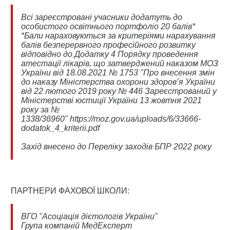
Всі зареєстровані учасники додатуть до
особистого освітнього портфоліо 20 балів*
*Бали нараховуються за критеріями нарахування
балів безперервного професійного розвитку
відповідно до Додатку 4 Порядку проведення
атестації лікарів, що затверджений наказом МОЗ
України від 18.08.2021 № 1753 "Про внесення змін
до наказу Міністерства охорони здоров’я України
від 22 лютого 2019 року № 446 Зареєстрований у
Міністерстві юстиції України 13 жовтня 2021
року за №
1338/36960"
https://moz.gov.ua/uploads/6/33666-
dodatok_4_kriterii.pdf
Захід внесено до
Переліку заходів БПР 2022 року
ПАРТНЕРИ ФАХОВОЇ ШКОЛИ:
ВГО "Асоціація дієтологів України"
Група компаній МедЕксперт