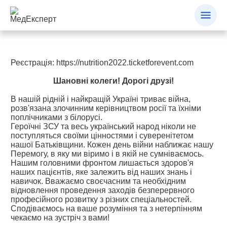
Реєстрація:
https://nutrition2022.ticketforevent.com
Шановні колеги! Дорогі друзі!
В нашій рідній і найкращій Україні триває війна,
розв'язана злочинним керівництвом росії та їхніми
поплічниками з білорусі.
Героїчні ЗСУ та весь український народ ніколи не
поступляться своїми цінностями і суверенітетом
нашої Батьківщини. Кожен день війни наближає нашу
Перемогу, в яку ми віримо і в якій не сумніваємось.
Нашим головними фронтом лишається здоров'я
наших пацієнтів, яке залежить від наших знань і
навичок. Вважаємо своєчасним та необхідним
відновлення проведення заходів безперервного
професійного розвитку з різних спеціальностей.
Сподіваємось на ваше розуміння та з нетерпінням
чекаємо на зустріч з вами!