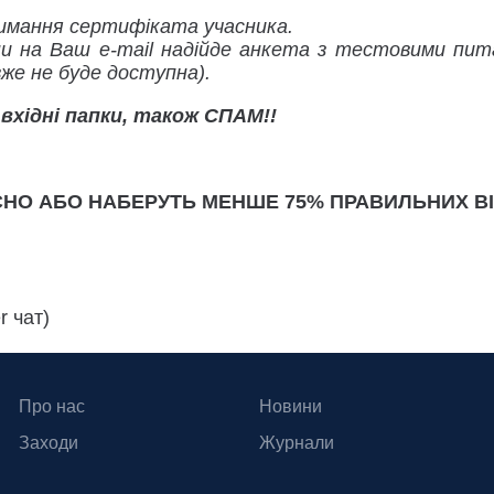
мання сертифіката учасника.
и на Ваш e-mail надійде анкета з тестовими пит
вже не буде доступна).
 вхідні папки, також СПАМ!!
СНО АБО НАБЕРУТЬ МЕНШЕ 75% ПРАВИЛЬНИХ ВІ
r чат)
Про нас
Новини
Заходи
Журнали