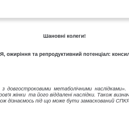
Шановні колеги!
Я, ожиріння та репродуктивний потенціал: консил
з довгостроковими метаболічними наслідками». 
ов'я жінки та його віддалені наслідки. Також виз
ож дізнаємось під що може бути замаскований СПКЯ,