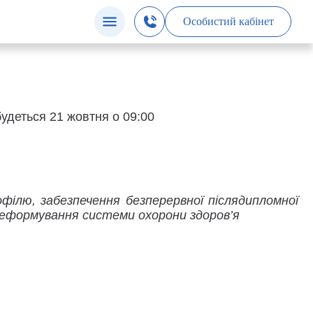
Особистий кабінет
будеться 21 жовтня о 09:00
офілю, забезпечення безперервної післядипломної
реформування системи охорони здоров’я