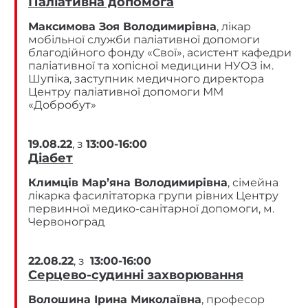
Паліативна допомога
Максимова Зоя Володимирівна
, лікар
мобільної служби паліативної допомоги
благодійного фонду «Свої», асистент кафедри
паліативної та хопісної медицини НУОЗ ім.
Шупіка, заступник медичного директора
Центру паліативної допомоги ММ
«Добробут»
19.08.22
, з
13:00-16:00
Діабет
Климців Мар’яна Володимирівна
, сімейна
лікарка фасилітаторка групи рівних Центру
первинної медико-санітарної допомоги, м.
Червоноград
22.08.22
, з
13:00-16:00
Серцево-судинні захворювання
Волошина Ірина Миколаївна
, професор