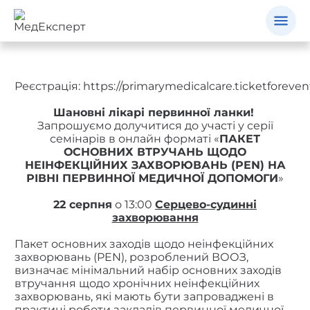
Реєстрація:
https://primarymedicalcare.ticketforeve
Шановні лікарі первинної ланки!
Запрошуємо долучитися до участі у серії
семінарів в онлайн форматі «
ПАКЕТ
ОСНОВНИХ ВТРУЧАНЬ ЩОДО
НЕІНФЕКЦІЙНИХ ЗАХВОРЮВАНЬ (PEN) НА
РІВНІ ПЕРВИННОЇ МЕДИЧНОЇ ДОПОМОГИ
»
22 серпня
о 13:00
Серцево-судинні
захворювання
Пакет основних заходів щодо неінфекційних
захворювань (PEN), розроблений ВООЗ,
визначає мінімальний набір основних заходів
втручання щодо хронічних неінфекційних
захворювань, які мають бути запроваджені в
практиці роботи закладів первинної медичної