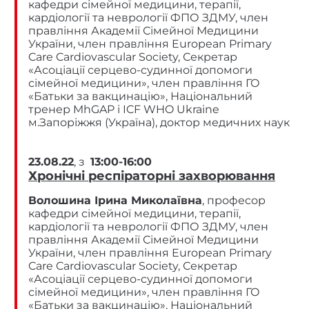
кафедри сімейної медицини, терапії,
кардіології та неврології ФПО ЗДМУ, член
правління Академії Сімейної Медицини
України, член правління European Primary
Care Cardiovascular Society, Секретар
«Асоціації серцево-судинної допомоги
сімейної медицини», член правління ГО
«Батьки за вакцинацію», Національний
тренер MhGAP і ICF WHO Ukraine
м.Запоріжжя (Україна), доктор медичних наук
23.08.22
, з
13:00-16:00
Хронічні респіраторні захворювання
Волошина Ірина Миколаївна
, професор
кафедри сімейної медицини, терапії,
кардіології та неврології ФПО ЗДМУ, член
правління Академії Сімейної Медицини
України, член правління European Primary
Care Cardiovascular Society, Секретар
«Асоціації серцево-судинної допомоги
сімейної медицини», член правління ГО
«Батьки за вакцинацію», Національний