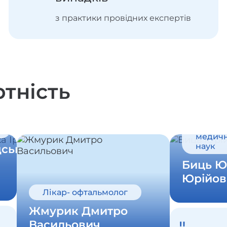
з практики провідних експертів
ртність
Кандид
медич
наук
ська
Биць Ю
а
Юрійов
Лікар- офтальмолог
Жмурик Дмитро
Васильович