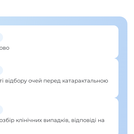
ово
і відбору очей перед катарактальною
озбір клінічних випадків, відповіді на