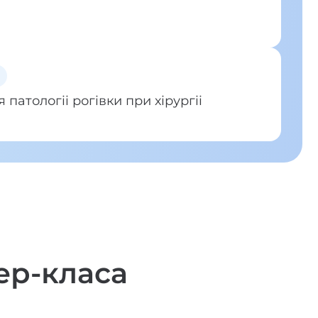
патологii рогiвки при хiрургii
ер-класа