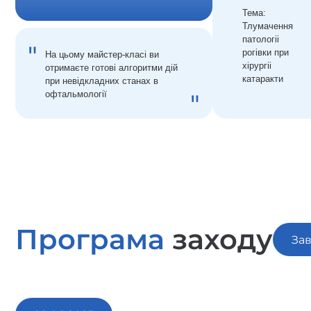
Тема:
Тлумачення
патологii
рогiвки при
На цьому майстер-класі ви
хiрургii
отримаєте готові алгоритми дій
катаракти
при невідкладних станах в
офтальмології
Програма
заходу
За