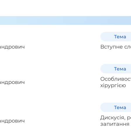
Тема
андрович
Вступне сл
Тема
Особливост
андрович
хірургією
Тема
Дискусія, р
андрович
запитання