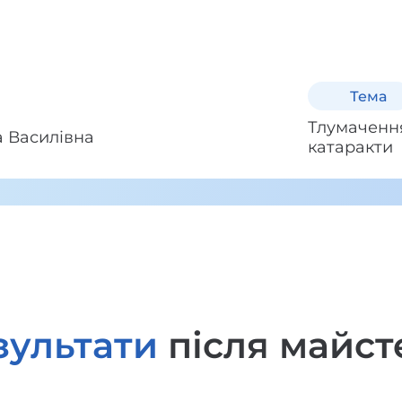
Тема
Тлумачення 
 Василівна
катаракти
зультати
після майст