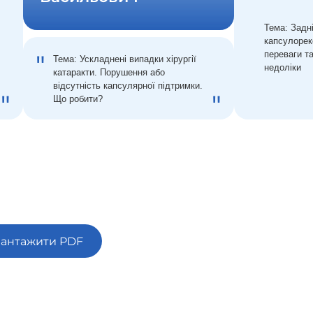
Тема: Задн
капсулорек
переваги т
Тема: Ускладнені випадки хірургії
недоліки
катаракти. Порушення або
відсутність капсулярної підтримки.
Що робити?
вантажити PDF