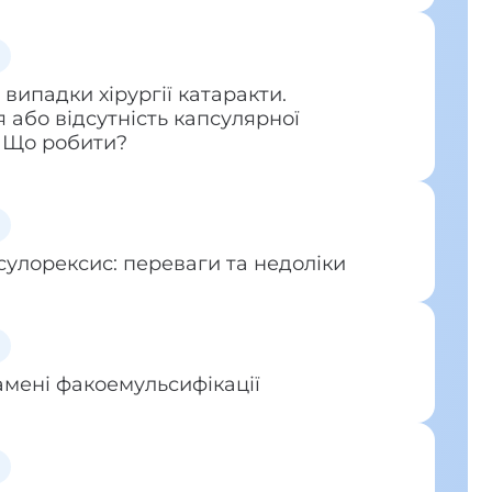
 випадки хірургії катаракти.
або відсутність капсулярної
. Що робити?
сулорексис: переваги та недоліки
амені факоемульсифікації