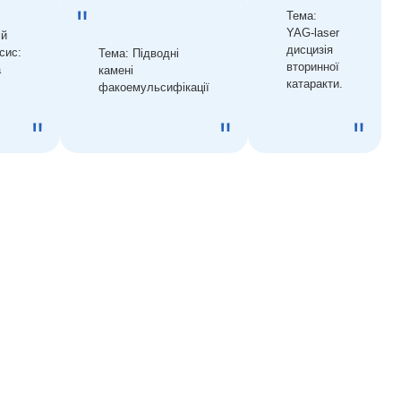
Тема:
YAG-laser
ій
дисцизія
сис:
Тема: Підводні
вторинної
а
камені
катаракти.
факоемульсифікації