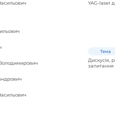
Васильович
YAG-laser 
ильович
ч
Тема
Дискусія, р
 Володимирович
запитання
андрович
Васильович