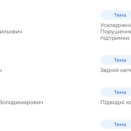
Тема
Ускладнені
ильович
Порушення 
підтримки
Тема
ч
Задній кап
Тема
 Володимирович
Підводні к
Тема