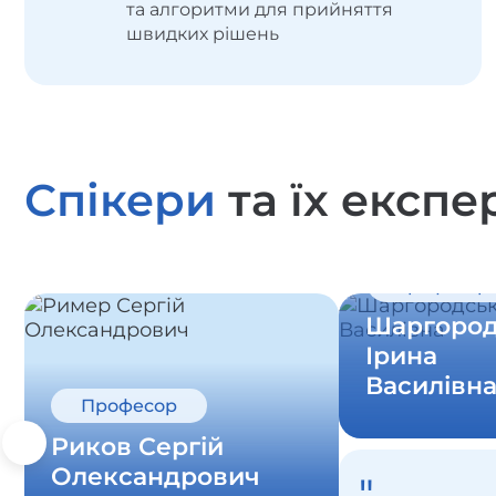
та алгоритми для прийняття
швидких рішень
Спікери
та їх експе
Доктор
медичних
наук,
професор
Шаргород
Ірина
Василівн
Професор
Риков Сергій
Олександрович