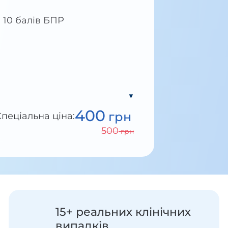
10 балів БПР
▼
400
грн
пеціальна ціна:
500
грн
15+ реальних клінічних
випадків