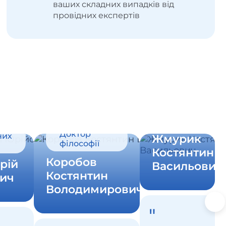
ваших складних випадків від
провідних експертів
Лікар-
офтальмолог
ат
Доктор
них
Жмурик
філософії
Костянтин
Коробов
рій
Васильович
Костянтин
ич
Володимирович