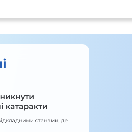
і
уникнути
і катаракти
відкладними станами, де