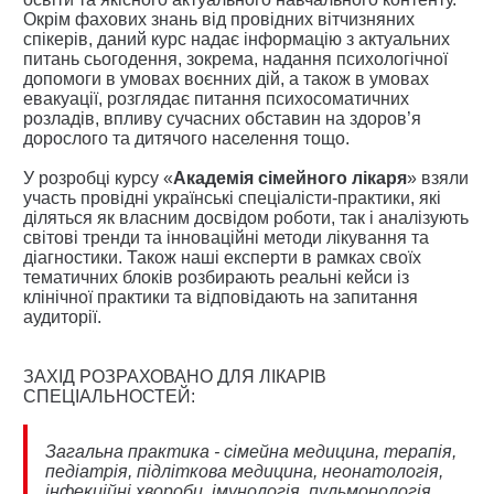
Окрім фахових знань від провідних вітчизняних
спікерів, даний курс надає інформацію з актуальних
питань сьогодення, зокрема, надання психологічної
допомоги в умовах воєнних дій, а також в умовах
евакуації, розглядає питання психосоматичних
розладів, впливу сучасних обставин на здоров’я
дорослого та дитячого населення тощо.
У розробці курсу «
Академія сімейного лікаря
» взяли
участь провідні українські спеціалісти-практики, які
діляться як власним досвідом роботи, так і аналізують
світові тренди та інноваційні методи лікування та
діагностики. Також наші експерти в рамках своїх
тематичних блоків розбирають реальні кейси із
клінічної практики та відповідають на запитання
аудиторії.
ЗАХІД РОЗРАХОВАНО ДЛЯ ЛІКАРІВ
СПЕЦІАЛЬНОСТЕЙ:
Загальна практика - сімейна медицина, терапія,
педіатрія, підліткова медицина, неонатологія,
інфекційні хвороби, імунологія, пульмонологія,