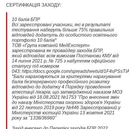
СЕРТИФІКАЦІЯ ЗАХОДУ:
10 балів БПР
Всі зареєстровані учасники, які в результаті
тестування наберуть більше 75% правильних
відповідей додатуть до особистого освітнього
портфоліо 10 балів*
ТОВ «Група компаній МедЕксперт»
зареєстрована як провайдер заходів БПР,
який відповідає всім вимогам Постанови КМУ від
14 липня 2021 р. № 725 з набуттям офіційного
статусу під номером
043:
https://docs.google.com/spreadsheets/d/1F4sPS
*Бали нараховуються за критеріями нарахування
балів безперервного професійного розвитку
відповідно
до додатку 4 Порядку проведення
атестації лікарів, що затверджений наказом МОЗ
України від 18.08.2021 №1753 "Про внесення змін
до наказу Міністерства охорони здоров'я України
від 22 лютого 2019 року №446 Зареєстрований у
Міністерстві юстицій України 13 жовтня 2021
року за "1338/36960"
Захід внесено до
Переліку заходів БПР 2022