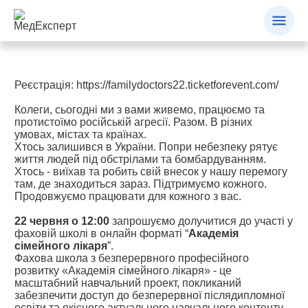
Реєстрація:
https://familydoctors22.ticketforevent.com/
Колеги, сьогодні ми з вами живемо, працюємо та
протистоїмо російській агресії. Разом. В різних
умовах, містах та країнах.
Хтось залишився в України. Попри небезпеку рятує
життя людей під обстрілами та бомбардуванням.
Хтось - виїхав та робить свій внесок у нашу перемогу
там, де знаходиться зараз. Підтримуємо кожного.
Продовжуємо працювати для кожного з вас.
22 червня о 12:00
запрошуємо долучитися до участі у
фаховій школі в онлайн форматі “
Академія
сімейного лікаря
”.
Фахова школа з безперервного професійного
розвитку «Академія сімейного лікаря» - це
масштабний навчальний проект, покликаний
забезпечити доступ до безперервної післядипломної
освіти та якісного актуального навчального контенту.