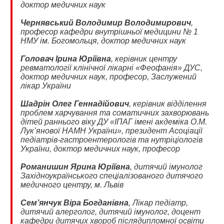
доктор медичних наук
Чернявський Володимир Володимирович
,
професор кафедри внутрішньої медицини № 1
НМУ ім. Богомольця, доктор медичних наук
Головач Ірина Юріївна
, керівник центру
ревматології клінічної лікарні «Феофанія» ДУС,
доктор медичних наук, професор, Заслужений
лікар України
Шадрін Олег Геннадійович
, керівник відділення
проблем харчування та соматичних захворювань
дітей раннього віку ДУ «ІПАГ імені акдеміка О.М.
Лук’янової НАМН України», президент Асоціації
педіатрів-гастроентерологів та нутріціологів
України, доктор медичних наук, професор
Романишин Ярина Юріївна
, дитячий імунолог
Західноукраїнського спеціалізованого дитячого
медичного центру, м. Львів
Сем’янчук Віра Богданівна
, Лікар педіатр,
дитячий алерголог, дитячий імунолог, доцент
кафедри дитячих хвороб післядипломної освіти