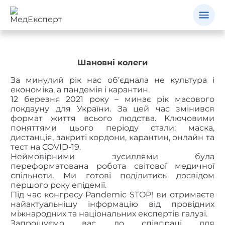
Шановні колеги
За минулий рік нас об’єднала не культура і
економіка, а пандемія і карантин.
12 березня 2021 року – минає рік масового
локдауну для України. За цей час змінився
формат життя всього людства. Ключовими
поняттями цього періоду стали: маска,
дистанція, закриті кордони, карантин, онлайн та
тест на COVID-19.
Неймовірними зусиллями була
переформатована робота світової медичної
спільноти. Ми готові поділитись досвідом
першого року епідемії.
Під час конгресу Pandemic STOP! ви отримаєте
найактуальнішу інформацію від провідних
міжнародних та національних експертів галузі.
Запрошуємо вас до співпраці для