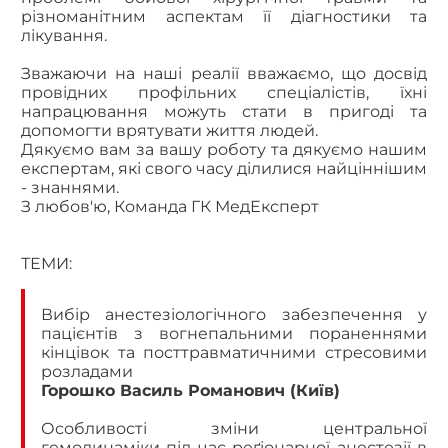
різноманітним аспектам її діагностики та
лікування.
Зважаючи на наші реалії вважаємо, що досвід
провідних профільних спеціалістів, їхні
напрацювання можуть стати в пригоді та
допомогти врятувати життя людей.
Дякуємо вам за вашу роботу та дякуємо нашим
експертам, які свого часу ділилися найціннішим
- знаннями.
З любов'ю, Команда ГК МедЕксперт
ТЕМИ:
Вибір анестезіологічного забезпечення у
пацієнтів з вогнепальними пораненнями
кінцівок та посттравматичними стресовими
розладами
Горошко Василь Романович (Київ)
Особливості зміни центральної
гемодинаміки під час реґіонарної анестезії в