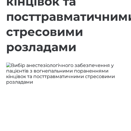
кінцівок та
посттравматичним
стресовими
розладами