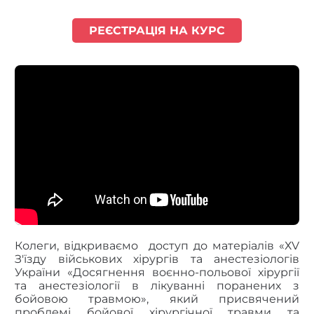
РЕЄСТРАЦІЯ НА КУРС
Колеги, відкриваємо доступ до матеріалів «ХV
З'їзду військових хірургів та анестезіологів
України «Досягнення воєнно-польової хірургії
та анестезіології в лікуванні поранених з
бойовою травмою», який присвячений
проблемі бойової хірургічної травми та