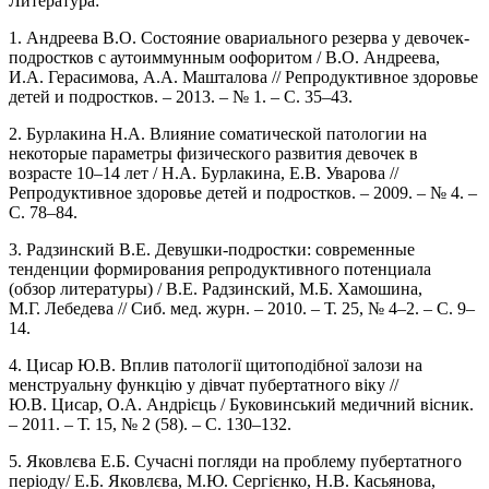
Литература:
1. Андреева В.О. Состояние овариального резерва у девочек-
подростков с аутоиммунным оофоритом / В.О. Андреева,
И.А. Герасимова, А.А. Машталова // Репродуктивное здоровье
детей и подростков. – 2013. – № 1. – С. 35–43.
2. Бурлакина H.A. Влияние соматической патологии на
некоторые параметры физического развития девочек в
возрасте 10–14 лет / H.A. Бурлакина, Е.В. Уварова //
Репродуктивное здоровье детей и подростков. – 2009. – № 4. –
С. 78–84.
3. Радзинский В.Е. Девушки-подростки: современные
тенденции формирования репродуктивного потенциала
(обзор литературы) / В.Е. Радзинский, М.Б. Хамошина,
М.Г. Лебедева // Сиб. мед. журн. – 2010. – Т. 25, № 4–2. – С. 9–
14.
4. Цисар Ю.В. Вплив патології щитоподібної залози на
менструальну функцію у дівчат пубертатного віку //
Ю.В. Цисар, О.А. Андрієць / Буковинський медичний вісник.
– 2011. – Т. 15, № 2 (58). – С. 130–132.
5. Яковлєва Е.Б. Сучасні погляди на проблему пубертатного
періоду/ Е.Б. Яковлєва, М.Ю. Сергієнко, Н.В. Касьянова,