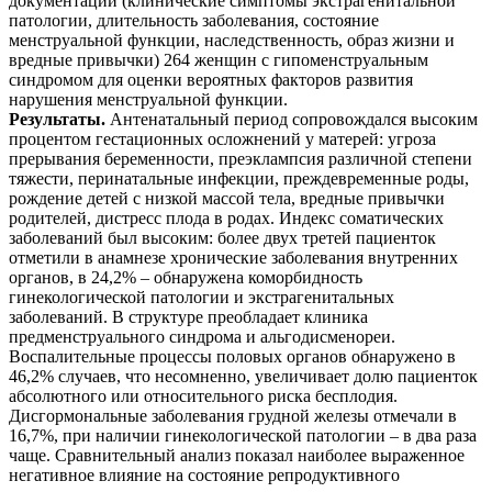
документации (клинические симптомы экстрагенитальной
патологии, длительность заболевания, состояние
менструальной функции, наследственность, образ жизни и
вредные привычки) 264 женщин с гипоменструальным
синдромом для оценки вероятных факторов развития
нарушения менструальной функции.
Результаты.
Антенатальный период сопровождался высоким
процентом гестационных осложнений у матерей: угроза
прерывания беременности, преэклампсия различной степени
тяжести, перинатальные инфекции, преждевременные роды,
рождение детей с низкой массой тела, вредные привычки
родителей, дистресс плода в родах. Индекс соматических
заболеваний был высоким: более двух третей пациенток
отметили в анамнезе хронические заболевания внутренних
органов, в 24,2% – обнаружена коморбидность
гинекологической патологии и экстрагенитальных
заболеваний. В структуре преобладает клиника
предменструального синдрома и альгодисменореи.
Воспалительные процессы половых органов обнаружено в
46,2% случаев, что несомненно, увеличивает долю пациенток
абсолютного или относительного риска бесплодия.
Дисгормональные заболевания грудной железы отмечали в
16,7%, при наличии гинекологической патологии – в два раза
чаще. Сравнительный анализ показал наиболее выраженное
негативное влияние на состояние репродуктивного