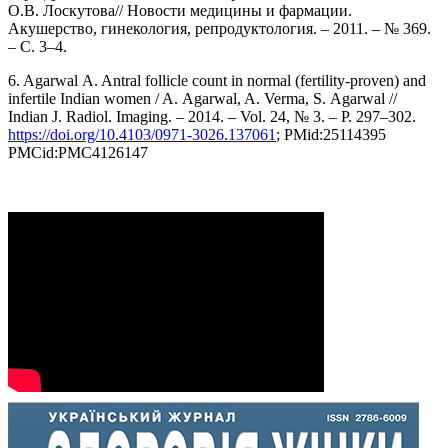
О.В. Лоскутова// Новости медицины и фармации.
Акушерство, гинекология, репродуктология. – 2011. – № 369.
– С. 3–4.
6. Agarwal A. Antral follicle count in normal (fertility-proven) and
infertile Indian women / A. Agarwal, A. Verma, S. Agarwal //
Indian J. Radiol. Imaging. – 2014. – Vol. 24, № 3. – Р. 297–302.
https://doi.org/10.4103/0971-3026.137061
; PMid:25114395
PMCid:PMC4126147