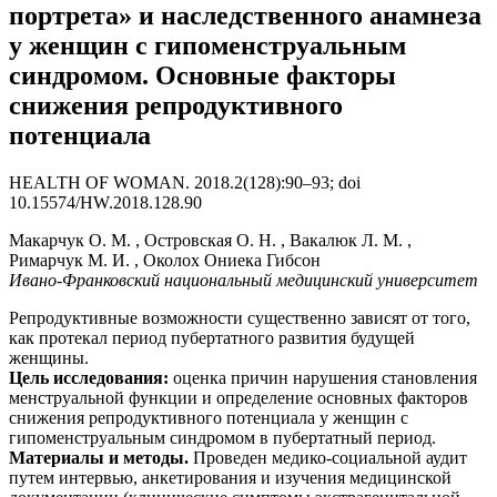
портрета» и наследственного анамнеза
у женщин с гипоменструальным
синдромом. Основные факторы
снижения репродуктивного
потенциала
HEALTH OF WOMAN. 2018.2(128):90–93; doi
10.15574/HW.2018.128.90
Макарчук О. М. , Островская О. Н. , Вакалюк Л. М. ,
Римарчук М. И. , Околох Ониека Гибсон
Ивано-Франковский национальный медицинский университет
Репродуктивные возможности существенно зависят от того,
как протекал период пубертатного развития будущей
женщины.
Цель исследования:
оценка причин нарушения становления
менструальной функции и определение основных факторов
снижения репродуктивного потенциала у женщин с
гипоменструальным синдромом в пубертатный период.
Материалы и методы
.
Проведен медико-социальной аудит
путем интервью, анкетирования и изучения медицинской