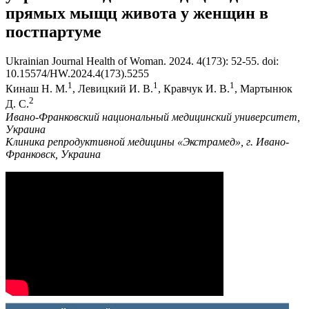
прямых мыщц живота у женщин в
постпартуме
Ukrainian Journal Health of Woman. 2024. 4(173): 52-55. doi:
10.15574/HW.2024.4(173).5255
1
1
1
Кинаш Н. М.
, Левицкий И. В.
, Кравчук И. В.
, Мартынюк
2
Д. С.
И
вано-Франк
о
вский нац
и
ональн
ы
й меди
ци
н
ск
ий ун
и
верситет,
Укра
и
на
Кл
и
н
и
ка репродуктивно
й
медицин
ы
«
Э
кстрамед»,
г
.
И
вано-
Франк
о
вск
,
Укра
и
на